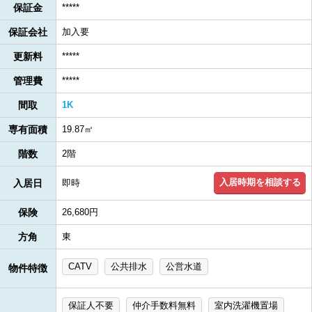
保証金
*****
保証会社
加入要
更新料
*****
管理費
*****
間取
1K
専有面積
19.87㎡
階数
2階
入居時期を相談する
入居日
即時
保険
26,680円
方角
東
CATV
公共排水
公営水道
物件特徴
保証人不要
仲介手数料無料
室内洗濯機置場