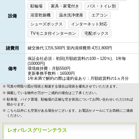
駐輪場
家具・家電付き
バス・トイレ別
浴室乾燥機
温水洗浄便座
エアコン
設備
シューズボックス
インターネット対応
TVモニタ付インターホン
宅配ボックス
諸費用
鍵交換代:1万6,500円 室内清掃費用:4万1,800円
保証会社必須：初回(月額総賃料の100～120％)、1年毎
(10000円)
備考
環境維持費：月額550円
更新事務手数料：16500円
1年未満で解約の際は違約金あり：月額総賃料の1ヵ月分
写真や間取り図が現状と相違する場合は現状を優先させていただきます。
掲載している物件が万が一ご成約の場合はご了承ください。
駐車場、バイク置場、駐輪場の正確な空き状況についてお問い合わせいただければ
助かります。
こちら以外にも空室がある場合がございます。お電話かメールにてお気軽にご連絡
ください。
レオパレスグリーンテラス