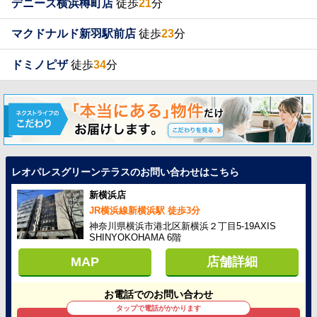
デニーズ横浜樽町店
徒歩
21
分
マクドナルド新羽駅前店
徒歩
23
分
ドミノピザ
徒歩
34
分
レオパレスグリーンテラスのお問い合わせはこちら
新横浜店
JR横浜線新横浜駅 徒歩3分
神奈川県横浜市港北区新横浜２丁目5-19AXIS
SHINYOKOHAMA 6階
MAP
店舗詳細
お電話でのお問い合わせ
タップで電話がかかります