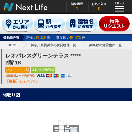
閲覧履歴
お気に入り
1
0
登録物件数
建物：
86,115
棟
部屋数：
484,672
戸
HOME
神奈川県横浜市の賃貸物件一覧
綱島駅の賃貸物件一覧
レオパレスグリーンテラス *****
2階 1K
バス・トイレ別
室内洗濯機置場
【更新】2025/06/06
間取り図