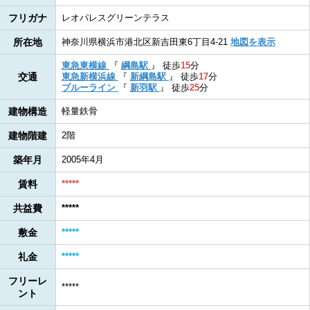
フリガナ
レオパレスグリーンテラス
所在地
神奈川県横浜市港北区新吉田東6丁目4-21
地図を表示
東急東横線
『
綱島駅
』
徒歩
15
分
交通
東急新横浜線
『
新綱島駅
』
徒歩
17
分
ブルーライン
『
新羽駅
』
徒歩
25
分
建物構造
軽量鉄骨
建物階建
2階
築年月
2005年4月
賃料
*****
共益費
*****
敷金
*****
礼金
*****
フリーレ
*****
ント