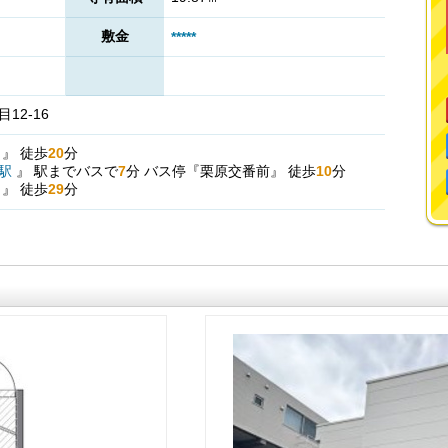
敷金
*****
12-16
駅
』
徒歩
20
分
駅
』
駅までバスで
7
分
バス停『栗原交番前』
徒歩
10
分
駅
』
徒歩
29
分