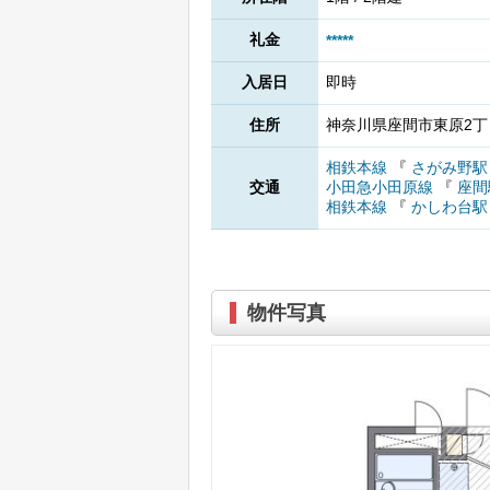
礼金
*****
入居日
即時
住所
神奈川県座間市東原2丁目
相鉄本線
『
さがみ野
交通
小田急小田原線
『
座間
相鉄本線
『
かしわ台
物件写真