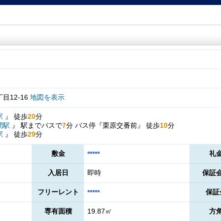
目12-16
地図を表示
駅
』
徒歩
20
分
間駅
』
駅までバスで
7
分
バス停『栗原交番前』
徒歩
10
分
駅
』
徒歩
29
分
敷金
礼
*****
入居日
即時
保証
フリーレント
保証
*****
専有面積
19.87㎡
方