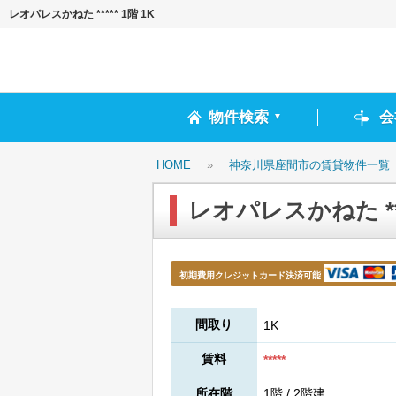
レオパレスかねた ***** 1階 1K
物件検索
会
▼
HOME
»
神奈川県座間市の賃貸物件一覧
レオパレスかねた ****
初期費用クレジットカード決済可能
間取り
1K
賃料
*****
所在階
1階 / 2階建