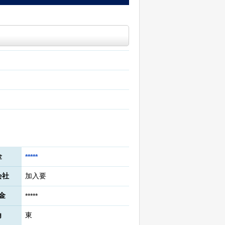
金
*****
会社
加入要
金
*****
角
東