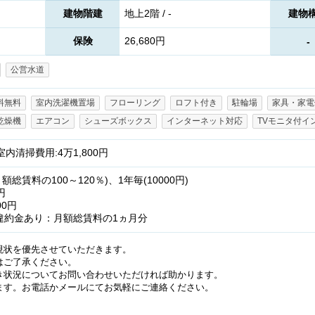
建物階建
地上2階 / -
建物
保険
26,680円
-
公営水道
料無料
室内洗濯機置場
フローリング
ロフト付き
駐輪場
家具・家電
乾燥機
エアコン
シューズボックス
インターネット対応
TVモニタ付イ
 室内清掃費用:4万1,800円
総賃料の100～120％)、1年毎(10000円)
円
00円
違約金あり：月額総賃料の1ヵ月分
現状を優先させていただきます。
はご了承ください。
き状況についてお問い合わせいただければ助かります。
ます。お電話かメールにてお気軽にご連絡ください。