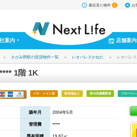
最近見た物件
お
1
社案内
店舗案内
▼
»
さがみ野駅の賃貸物件一覧
»
レオパレスかねた
»
レオパレスかね
* 1階 1K
バス・トイレ別
駐車場あり
室内洗濯機置場
フローリン
築年月
2004年5月
管理費
*****
専有面積
19.87㎡