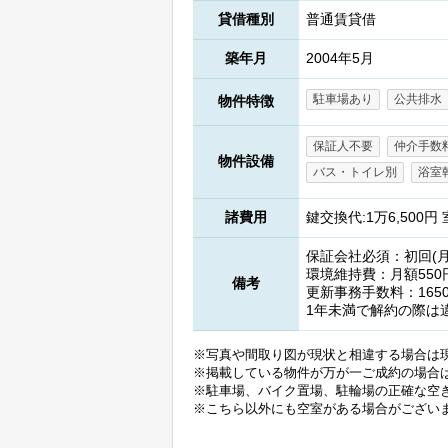
貸借種別
普通賃貸借
築年月
2004年5月
駐車場あり
公共排水
物件特徴
保証人不要
仲介手数
物件設備
バス・トイレ別
浴室
諸費用
鍵交換代:1万6,500円
保証会社必須：初回(月額
環境維持費：月額550
備考
更新事務手数料：165
1年未満で解約の際は
※写真や間取り図が現状と相違する場合は
※掲載している物件が万が一ご成約の場合
※駐車場、バイク置場、駐輪場の正確な空
※こちら以外にも空室がある場合がござい