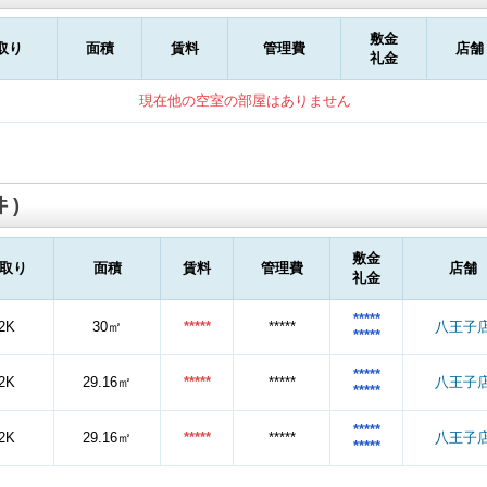
敷金
取り
面積
賃料
管理費
店舗
礼金
現在他の空室の部屋はありません
 )
敷金
取り
面積
賃料
管理費
店舗
礼金
*****
2K
30㎡
*****
*****
八王子
*****
*****
2K
29.16㎡
*****
*****
八王子
*****
*****
2K
29.16㎡
*****
*****
八王子
*****