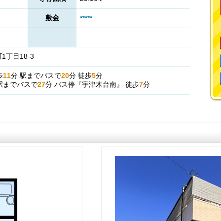
敷金
*****
丁目18-3
歩
11
分
駅までバスで
20
分
徒歩
5
分
駅までバスで
27
分
バス停『宇津木台南』
徒歩
7
分