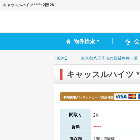
キャッスルハイツ ***** 2階 2K
物件検索
会
▼
HOME
»
東京都八王子市の賃貸物件一覧
キャッスルハイツ ****
初期費用クレジットカード決済可能
間取り
2K
賃料
*****
所在階
2階 / 2階建