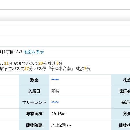
1丁目18-3
地図を表示
歩
11
分
駅までバスで
20
分
徒歩
5
分
駅までバスで
27
分
バス停『宇津木台南』
徒歩
7
分
敷金
礼
*****
入居日
即時
保証
フリーレント
保証
*****
専有面積
29.16㎡
方
建物階建
地上2階 / -
建物