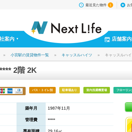
最近見た物件
お
1
社案内
店舗案内
▼
»
小宮駅の賃貸物件一覧
»
キャッスルハイツ
»
キャッスルハイツ *
* 2階 2K
バス・トイレ別
駐車場あり
室内洗濯機置場
フローリン
築年月
1987年11月
管理費
*****
専有面積
29.16㎡