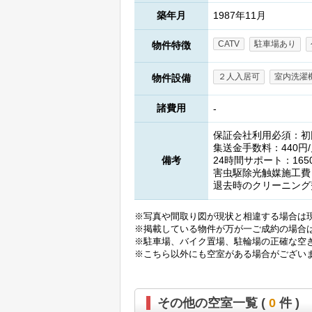
築年月
1987年11月
CATV
駐車場あり
物件特徴
２人入居可
室内洗濯
物件設備
諸費用
-
保証会社利用必須：初回
集送金手数料：440
備考
24時間サポート：16
害虫駆除光触媒施工費
退去時のクリーニング
※写真や間取り図が現状と相違する場合は
※掲載している物件が万が一ご成約の場合
※駐車場、バイク置場、駐輪場の正確な空
※こちら以外にも空室がある場合がござい
その他の空室一覧 (
0
件 )