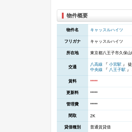
物件概要
物件名
キャッスルハイツ
フリガナ
キャッスルハイツ
所在地
東京都八王子市久保山町
八高線
『
小宮駅
』
徒
交通
中央線
『
八王子駅
』
賃料
*****
更新料
*****
管理費
*****
間取
2K
貸借種別
普通賃貸借