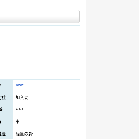
金
*****
会社
加入要
金
*****
角
東
構造
軽量鉄骨