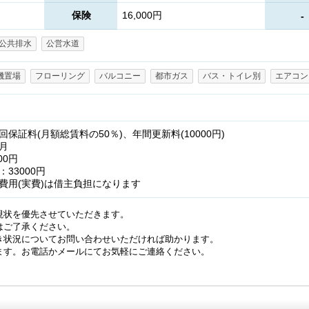
保険
16,000円
-
公共排水
公営水道
機置場
フローリング
バルコニー
都市ガス
バス・トイレ別
エアコン
保証料(月額総賃料の50％)、年間更新料(10000円)
円/月
500円
：33000円
費用(実費)は借主負担になります
現状を優先させていただきます。
はご了承ください。
き状況についてお問い合わせいただければ助かります。
ます。お電話かメールにてお気軽にご連絡ください。