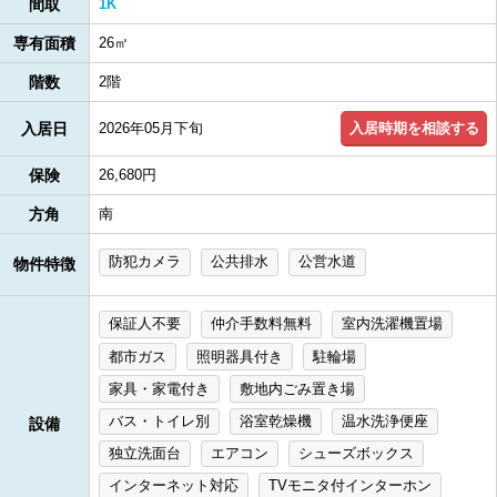
間取
1K
専有面積
26㎡
階数
2階
入居時期を相談する
入居日
2026年05月下旬
保険
26,680円
方角
南
防犯カメラ
公共排水
公営水道
物件特徴
保証人不要
仲介手数料無料
室内洗濯機置場
都市ガス
照明器具付き
駐輪場
家具・家電付き
敷地内ごみ置き場
バス・トイレ別
浴室乾燥機
温水洗浄便座
設備
独立洗面台
エアコン
シューズボックス
インターネット対応
TVモニタ付インターホン