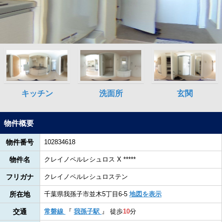
物件概要
物件番号
102834618
物件名
クレイノペルレシュロス X *****
フリガナ
クレイノペルレシュロステン
所在地
千葉県我孫子市並木5丁目6-5
地図を表示
交通
常磐線
『
我孫子駅
』
徒歩
10
分