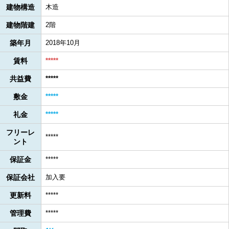
建物構造
木造
建物階建
2階
築年月
2018年10月
賃料
*****
共益費
*****
敷金
*****
礼金
*****
フリーレ
*****
ント
保証金
*****
保証会社
加入要
更新料
*****
管理費
*****