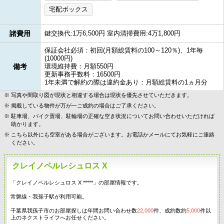
宅配ボックス
諸費用
鍵交換代:1万6,500円 室内清掃費用:4万1,800円
保証会社必須：初回(月額総賃料の100～120％)、1年毎
(10000円)
備考
環境維持費：月額550円
更新事務手数料：16500円
1年未満で解約の際は違約金あり：月額総賃料の1ヵ月分
写真や間取り図が現状と相違する場合は現状を優先させていただきます。
掲載している物件が万が一ご成約の場合はご了承ください。
駐車場、バイク置場、駐輪場の正確な空き状況についてお問い合わせいただければ
助かります。
こちら以外にも空室がある場合がございます。お電話かメールにてお気軽にご連絡
ください。
クレイノペルレシュロス X
「クレイノペルレシュロス X *****」の部屋情報です。
常磐線・我孫子駅が利用可能。
千葉県我孫子市のお部屋探しは年間お問い合わせ数
22,000
件、成約数約
5,000
件以
上のネクストライフへお任せください。