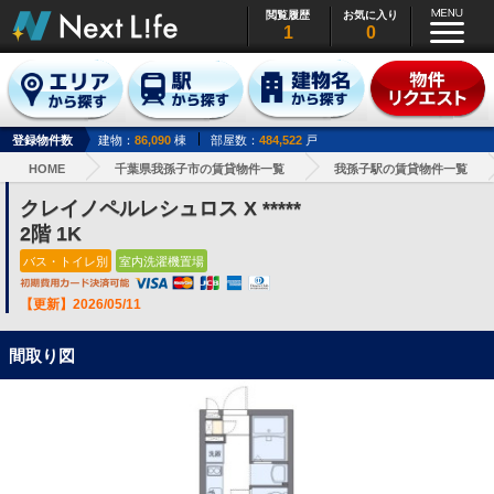
閲覧履歴
お気に入り
1
0
登録物件数
建物：
86,090
棟
部屋数：
484,522
戸
HOME
千葉県我孫子市の賃貸物件一覧
我孫子駅の賃貸物件一覧
クレイノペルレシュロス X *****
2階 1K
バス・トイレ別
室内洗濯機置場
【更新】2026/05/11
間取り図