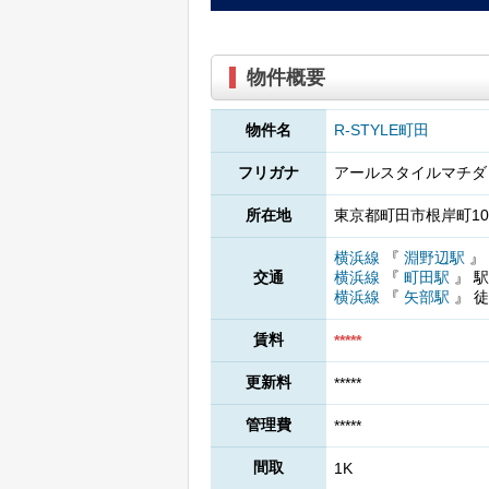
物件概要
物件名
R-STYLE町田
フリガナ
アールスタイルマチダ
所在地
東京都町田市根岸町101
横浜線
『
淵野辺駅
』
交通
横浜線
『
町田駅
』
駅
横浜線
『
矢部駅
』
徒
賃料
*****
更新料
*****
管理費
*****
間取
1K