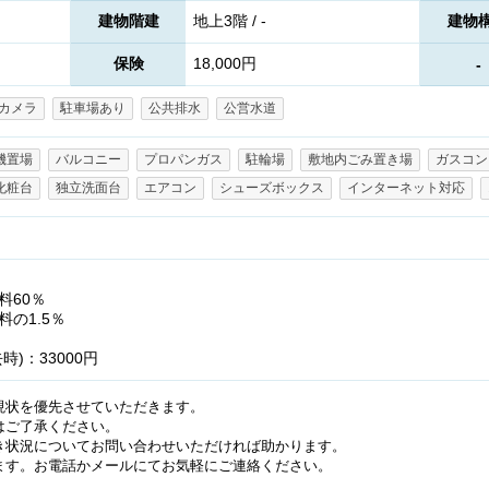
建物階建
地上3階 / -
建物
保険
18,000円
-
カメラ
駐車場あり
公共排水
公営水道
機置場
バルコニー
プロパンガス
駐輪場
敷地内ごみ置き場
ガスコン
化粧台
独立洗面台
エアコン
シューズボックス
インターネット対応
料60％
の1.5％
)：33000円
現状を優先させていただきます。
はご了承ください。
き状況についてお問い合わせいただければ助かります。
ます。お電話かメールにてお気軽にご連絡ください。