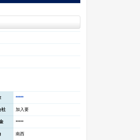
金
*****
会社
加入要
金
*****
角
南西