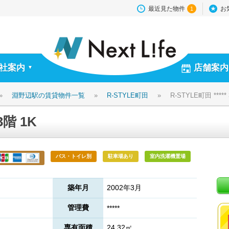
最近見た物件
お
1
社案内
店舗案内
▼
»
淵野辺駅の賃貸物件一覧
»
R-STYLE町田
»
R-STYLE町田 *****
3階 1K
バス・トイレ別
駐車場あり
室内洗濯機置場
築年月
2002年3月
管理費
*****
専有面積
24.32㎡