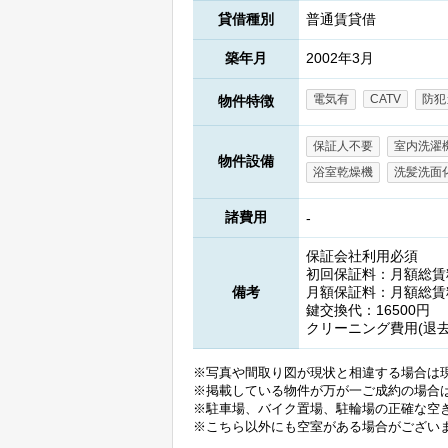
貸借種別
普通賃貸借
築年月
2002年3月
電気有
CATV
防犯
物件特徴
保証人不要
室内洗濯
物件設備
浴室乾燥機
洗髪洗面
諸費用
-
保証会社利用必須
初回保証料：月額総賃
備考
月額保証料：月額総賃料
鍵交換代：16500円
クリーニング費用(退去時
※写真や間取り図が現状と相違する場合は
※掲載している物件が万が一ご成約の場合
※駐車場、バイク置場、駐輪場の正確な空
※こちら以外にも空室がある場合がござい