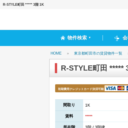
R-STYLE町田 ***** 3階 1K
物件検索
会
▼
HOME
»
東京都町田市の賃貸物件一覧
R-STYLE町田 ***** 
初期費用クレジットカード決済可能
間取り
1K
賃料
*****
所在階
3階 / 3階建