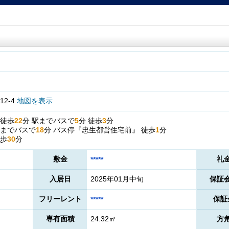
2-4
地図を表示
徒歩
22
分
駅までバスで
5
分
徒歩
3
分
までバスで
18
分
バス停『忠生都営住宅前』
徒歩
1
分
歩
30
分
敷金
礼
*****
入居日
2025年01月中旬
保証
フリーレント
保証
*****
専有面積
24.32㎡
方