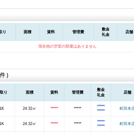
敷金
取り
面積
賃料
管理費
店舗
礼金
現在他の空室の部屋はありません
件 )
敷金
取り
面積
賃料
管理費
店舗
礼金
*****
1K
24.32㎡
*****
*****
町田本
*****
*****
1K
24.32㎡
*****
*****
町田本
*****