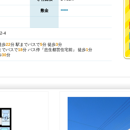
敷金
*****
-4
徒歩
22
分
駅までバスで
5
分
徒歩
3
分
までバスで
18
分
バス停『忠生都営住宅前』
徒歩
1
分
歩
30
分