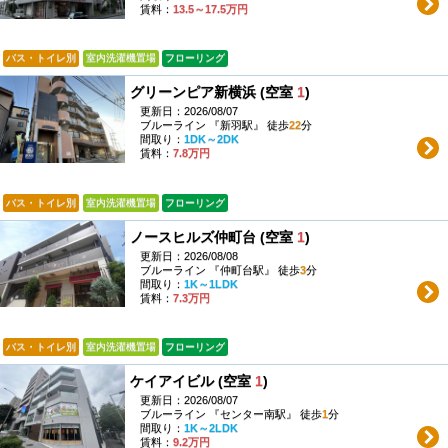
賃料：
13.5～17.5万円
バス・トイレ別
室内洗濯機置場
フローリング
グリーンピア新横浜 (空室
1
)
更新日：2026/08/07
ブルーライン 『新羽駅』 徒歩
22
分
間取り：
1DK～2DK
賃料：
7.8万円
バス・トイレ別
室内洗濯機置場
フローリング
ノースヒルズ仲町台 (空室
1
)
更新日：2026/08/08
ブルーライン 『仲町台駅』 徒歩
3
分
間取り：
1K～1LDK
賃料：
7.3万円
バス・トイレ別
室内洗濯機置場
フローリング
ケイアイビル (空室
1
)
更新日：2026/08/07
ブルーライン 『センター南駅』 徒歩
1
分
間取り：
1K～2LDK
賃料：
9.2万円