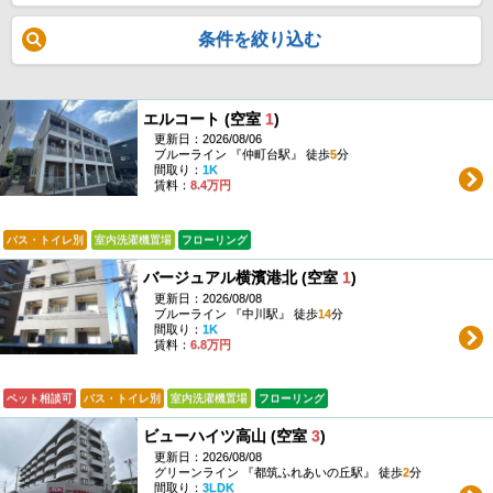
条件を絞り込む
エルコート (空室
1
)
更新日：2026/08/06
ブルーライン 『仲町台駅』 徒歩
5
分
間取り：
1K
賃料：
8.4万円
バス・トイレ別
室内洗濯機置場
フローリング
バージュアル横濱港北 (空室
1
)
更新日：2026/08/08
ブルーライン 『中川駅』 徒歩
14
分
間取り：
1K
賃料：
6.8万円
ペット相談可
バス・トイレ別
室内洗濯機置場
フローリング
ビューハイツ高山 (空室
3
)
更新日：2026/08/08
グリーンライン 『都筑ふれあいの丘駅』 徒歩
2
分
間取り：
3LDK