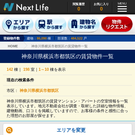
閲覧履歴
お気に入り
0
0
登録物件数
建物：
86,090
棟
部屋数：
484,522
戸
HOME
神奈川県横浜市都筑区の賃貸物件一覧
神奈川県横浜市都筑区の賃貸物件一覧
142
棟｜
198
室｜
1～10
棟を表示
現在の検索条件
市区：
神奈川県横浜市都筑区
神奈川県横浜市都筑区の賃貸マンション・アパートの空室情報を一覧
表示しています。地元不動産会社が調査・取材した詳細な物件情報、
建物動画、口コミを掲載していますので、お客様の条件と感性に合っ
た理想のお部屋が探せます。
エリアを変更