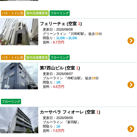
バス・トイレ別
室内洗濯機置場
フローリング
フェリーチェ (空室
1
)
更新日：2026/08/08
グリーンライン 『川和町駅』 徒歩
15
分
間取り：
1LDK～2LDK
賃料：
9.7万円
バス・トイレ別
室内洗濯機置場
フローリング
第7西山ビル (空室
1
)
更新日：2026/08/07
ブルーライン 『仲町台駅』 徒歩
19
分
間取り：
1R
賃料：
4.6万円
フローリング
カーサベラ フィオーレ (空室
1
)
更新日：2026/08/09
ブルーライン 『新羽駅』
間取り：
1K
賃料：
7.5万円