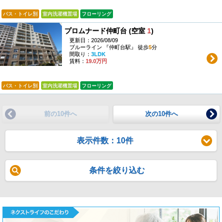
バス・トイレ別
室内洗濯機置場
フローリング
プロムナード仲町台 (空室
1
)
更新日：2026/08/09
ブルーライン 『仲町台駅』 徒歩
5
分
間取り：
3LDK
賃料：
19.0万円
バス・トイレ別
室内洗濯機置場
フローリング
前の10件へ
次の10件へ
表示件数：10件
条件を絞り込む