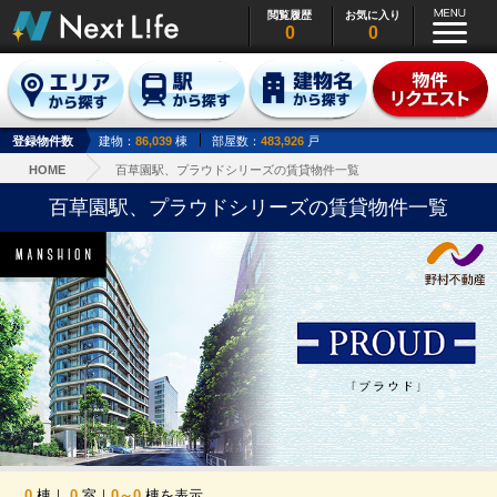
閲覧履歴
お気に入り
0
0
登録物件数
建物：
86,039
棟
部屋数：
483,926
戸
HOME
百草園駅、プラウドシリーズの賃貸物件一覧
百草園駅、プラウドシリーズの賃貸物件一覧
0
棟｜
0
室｜
0～0
棟を表示