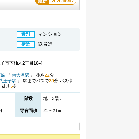
更新
2026/08/07
マンション
種別
鉄骨造
構造
子市下柚木2丁目18-4
原線
『
南大沢駅
』
徒歩
22
分
八王子駅
』
駅までバスで
30
分
バス停
』
徒歩
5
分
階数
地上3階 / -
月
専有面積
21～21㎡