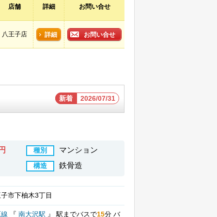
店舗
詳細
お問い合せ
八王子店
詳細
お問い合せ
新着
2026/07/31
万円
マンション
種別
鉄骨造
構造
子市下柚木3丁目
原線
『
南大沢駅
』
駅までバスで
15
分
バ