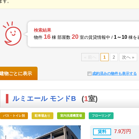
ます。
検索結果
16
20
1～10
物件
棟 部屋数
室の賃貸情報中 /
棟を
« 前へ
1
2
次へ »
建物ごとに表示
成約済みの物件も表示する
ルミエール モンドB
(
1
室)
バス・トイレ別
駐車場あり
室内洗濯機置場
フローリング
7.9万円
賃料