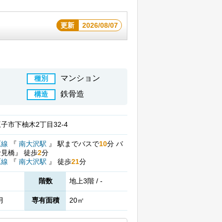
更新
2026/08/07
マンション
種別
鉄骨造
構造
子市下柚木2丁目32-4
原線
『
南大沢駅
』
駅までバスで
10
分
バ
士見橋』
徒歩
2
分
原線
『
南大沢駅
』
徒歩
21
分
階数
地上3階 / -
月
専有面積
20㎡