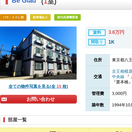
Be Glad
(
1
室)
バス・トイレ別
駐車場あり
室内洗濯機置場
3.6万円
賃料
間取り
1K
住所
東京都八王
京王相模
交通
中央線
『
『栗本橋
全ての物件写真を見る(全
15
枚)
管理費
3,000円
お問い合わせ
築年数
1994年10
部屋一覧