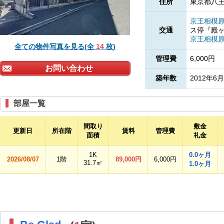
住所
東京都八王
京王相模
交通
ス停『殿
京王相模
全ての物件写真を見る(全
14
枚)
管理費
6,000円
お問い合わせ
築年数
2012年6月
部屋一覧
間取り
敷金
更新日
所在階
賃料
管理費
面積
礼金
1K
0.0ヶ月
2026/08/07
1階
89,000円
6,000円
31.7㎡
1.0ヶ月