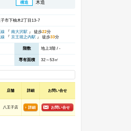
木造
構造
子市下柚木2丁目13-7
原線
『
南大沢駅
』
徒歩
22
分
原線
『
京王堀之内駅
』
徒歩
33
分
階数
地上3階 / -
専有面積
32～53㎡
店舗
詳細
お問い合せ
八王子店
詳細
お問い合せ