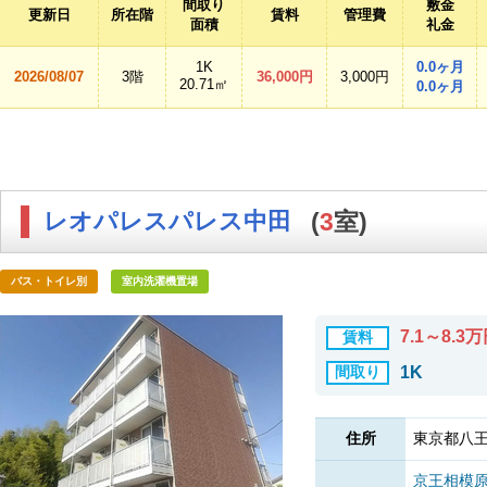
間取り
敷金
更新日
所在階
賃料
管理費
面積
礼金
1K
0.0ヶ月
2026/08/07
3階
36,000円
3,000円
20.71㎡
0.0ヶ月
レオパレスパレス中田
(
3
室)
バス・トイレ別
室内洗濯機置場
7.1～8.3
賃料
間取り
1K
住所
東京都八王
京王相模