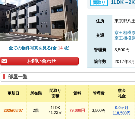
1LDK～2K
間取り
住所
東京都八王
京王相模
交通
京王相模
全ての物件写真を見る(全
14
枚)
管理費
3,500円
お問い合わせ
築年数
2017年3月
部屋一覧
間取り
敷金
更新日
所在階
賃料
管理費
面積
礼金
1LDK
0.0ヶ月
2026/08/07
2階
79,000円
3,500円
41.23㎡
118,500円