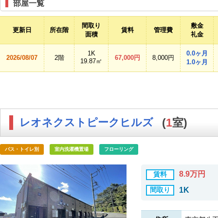
部屋一覧
間取り
敷金
更新日
所在階
賃料
管理費
面積
礼金
1K
0.0ヶ月
2026/08/07
2階
67,000円
8,000円
19.87㎡
1.0ヶ月
レオネクストピークヒルズ
(
1
室)
バス・トイレ別
室内洗濯機置場
フローリング
8.9万円
賃料
間取り
1K