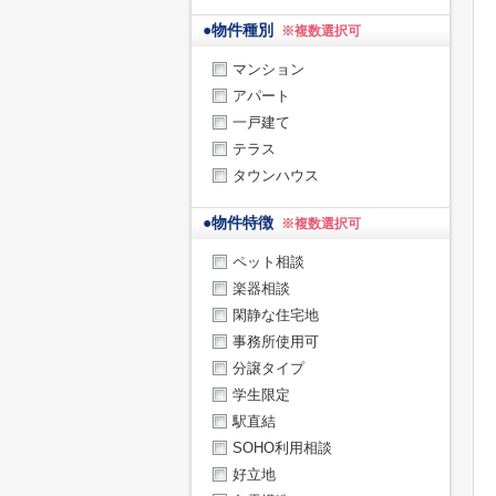
●
物件種別
※複数選択可
マンション
アパート
一戸建て
テラス
タウンハウス
●
物件特徴
※複数選択可
ペット相談
楽器相談
閑静な住宅地
事務所使用可
分譲タイプ
学生限定
駅直結
SOHO利用相談
好立地