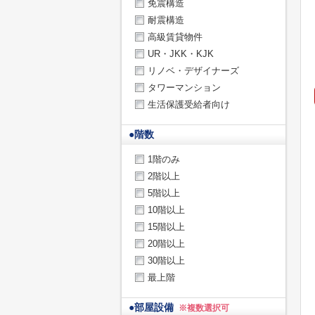
免震構造
耐震構造
高級賃貸物件
UR・JKK・KJK
リノベ・デザイナーズ
タワーマンション
生活保護受給者向け
●
階数
1階のみ
2階以上
5階以上
10階以上
15階以上
20階以上
30階以上
最上階
●
部屋設備
※複数選択可