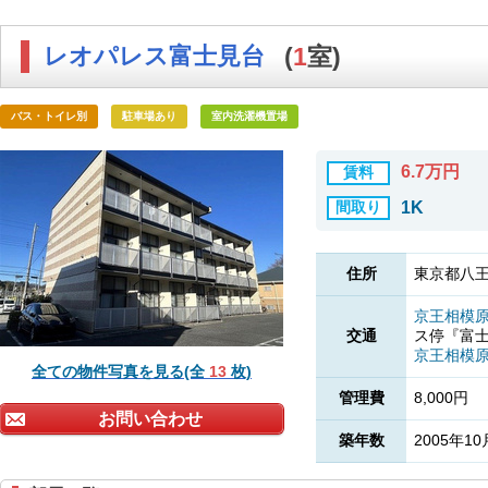
レオパレス富士見台
(
1
室)
バス・トイレ別
駐車場あり
室内洗濯機置場
6.7万円
賃料
間取り
1K
住所
東京都八王
京王相模
交通
ス停『富
京王相模
全ての物件写真を見る(全
13
枚)
管理費
8,000円
お問い合わせ
築年数
2005年10