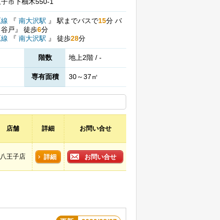
子市下柚木550-1
原線
『
南大沢駅
』
駅までバスで
15
分
バ
ヶ谷戸』
徒歩
6
分
原線
『
南大沢駅
』
徒歩
28
分
階数
地上2階 / -
専有面積
30～37㎡
店舗
詳細
お問い合せ
八王子店
詳細
お問い合せ