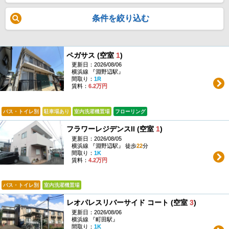
条件を絞り込む
ペガサス (空室
1
)
更新日：2026/08/06
横浜線 『淵野辺駅』
間取り：
1R
賃料：
6.2万円
バス・トイレ別
駐車場あり
室内洗濯機置場
フローリング
フラワーレジデンスII (空室
1
)
更新日：2026/08/05
横浜線 『淵野辺駅』 徒歩
22
分
間取り：
1K
賃料：
4.2万円
バス・トイレ別
室内洗濯機置場
レオパレスリバーサイド コート (空室
3
)
更新日：2026/08/06
横浜線 『町田駅』
間取り：
1K