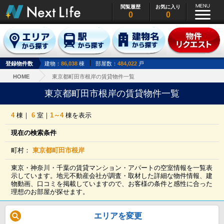
閲覧履歴
お気に入り
0
0
登録物件数
建物：
86,038
棟
部屋数：
484,022
戸
HOME
東京都町田市根岸の賃貸物件一覧
東京都町田市根岸の賃貸物件一覧
4
棟｜
6
室｜
1～4
棟を表示
現在の検索条件
町村：
東京都町田市根岸
東京・神奈川・千葉の賃貸マンション・アパートの空室情報を一覧表
示しています。地元不動産会社が調査・取材した詳細な物件情報、建
物動画、口コミを掲載していますので、お客様の条件と感性に合った
理想のお部屋が探せます。
エリアを変更