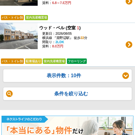
賃料：
6.8～7.5万円
バス・トイレ別
室内洗濯機置場
ウッド・ベル (空室
1
)
更新日：2026/08/05
横浜線 『淵野辺駅』 徒歩
22
分
間取り：
2LDK
賃料：
8.0万円
バス・トイレ別
駐車場あり
室内洗濯機置場
フローリング
表示件数：10件
条件を絞り込む