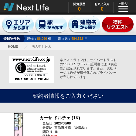
閲覧履歴
お気に入り
0
0
登録物件数
建物：
86,090
棟
部屋数：
484,522
戸
HOME
法人申し込み
ネクストライフは、サイバートラスト
のSSL/TLS サーバー証明書により実在
性が認証されています。また、SSL ペ
ージは通信が暗号化されプライバシー
が守られています。
契約者情報をご入力ください
カーサ ドルチェ (1K)
更新日:
2026/08/08
最寄駅: 東急東横線 『綱島駅』
間取り: 1K