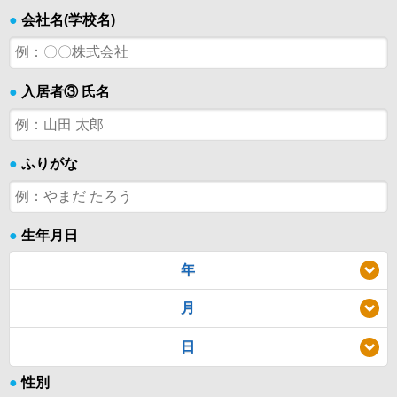
●
会社名(学校名)
●
入居者③ 氏名
●
ふりがな
●
生年月日
年
月
日
●
性別