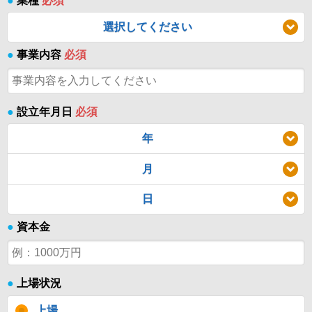
●
業種
必須
選択してください
●
事業内容
必須
●
設立年月日
必須
年
月
日
●
資本金
●
上場状況
上場