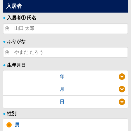
入居者
●
入居者① 氏名
●
ふりがな
●
生年月日
年
月
日
●
性別
男