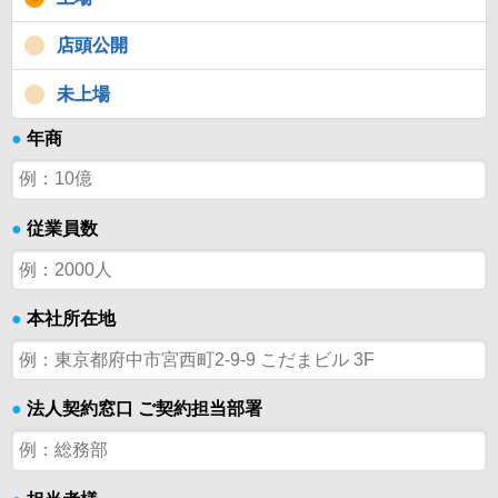
店頭公開
未上場
●
年商
●
従業員数
●
本社所在地
●
法人契約窓口 ご契約担当部署