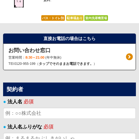
賃料:
*****
バス・トイレ別
駐車場あり
室内洗濯機置場
直接お電話の場合はこちら
お問い合わせ窓口
営業時間：
8:30～21:00
(年中無休)
TEl:0120-955-199（
タップでそのままお電話できます。
）
契約者
●
法人名
必須
●
法人名ふりがな
必須