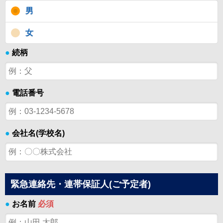
男
女
●
続柄
●
電話番号
●
会社名(学校名)
緊急連絡先・連帯保証人(ご予定者)
●
お名前
必須