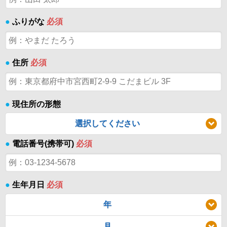
●
ふりがな
必須
●
住所
必須
●
現住所の形態
選択してください
●
電話番号(携帯可)
必須
●
生年月日
必須
年
月