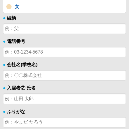
女
●
続柄
●
電話番号
●
会社名(学校名)
●
入居者② 氏名
●
ふりがな