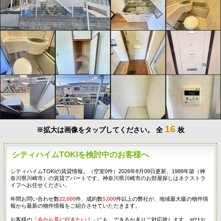
16
※拡大は画像をタップしてください。
全
枚
シティハイムTOKIを検討中のお客様へ
シティハイムTOKIの賃貸情報。（空室0件）2026年8月09日更新。1988年築（神
奈川県川崎市）の賃貸アパートです。神奈川県川崎市のお部屋探しはネクストラ
イフへお任せください。
年間お問い合わせ数
22,000
件、成約数
5,000
件以上の弊社が、地域最大級の物件情
報から最新の物件情報をご紹介させていただきます。
お客様の「
今から見に行きたい！
」にも、できるかぎりご対応致します。ぜひお