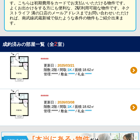
す。こちらは初期費用をカードでお支払いいただける物件です。
よくお出かけをする方にも便利な、2駅利用可能な物件です。ネク
ストライフ 溝の口店のメールアドレスまでお問い合わせいただけ
れば、南武線武蔵新城で似たような条件の物件もご紹介出来ま
す。
2
成約済みの部屋一覧（全
室）
*****
更新日：
2025/03/21
階数:2階 / 間取:
1K
/ 面積:18.62㎡
管理:***** / 敷金:
*****
/ 礼金:
*****
*****
更新日：
2026/03/08
階数:2階 / 間取:
1K
/ 面積:18.62㎡
管理:***** / 敷金:
*****
/ 礼金:
*****