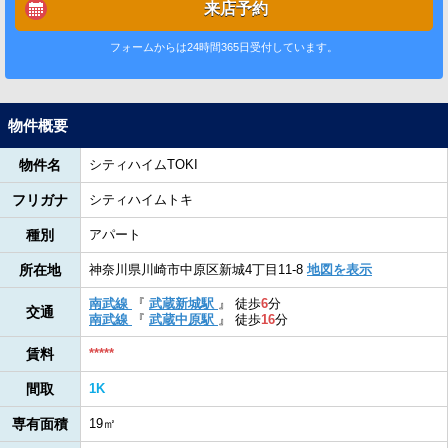
来店予約
フォームからは24時間365日受付しています。
物件概要
物件名
シティハイムTOKI
フリガナ
シティハイムトキ
種別
アパート
所在地
神奈川県川崎市中原区新城4丁目11-8
地図を表示
南武線
『
武蔵新城駅
』
徒歩
6
分
交通
南武線
『
武蔵中原駅
』
徒歩
16
分
賃料
*****
間取
1K
専有面積
19㎡