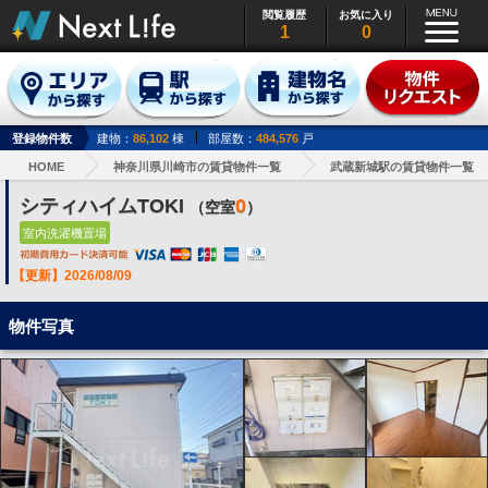
閲覧履歴
お気に入り
1
0
登録物件数
建物：
86,102
棟
部屋数：
484,576
戸
HOME
神奈川県川崎市の賃貸物件一覧
武蔵新城駅の賃貸物件一覧
シティハイムTOKI
0
（空室
）
室内洗濯機置場
【更新】2026/08/09
物件写真