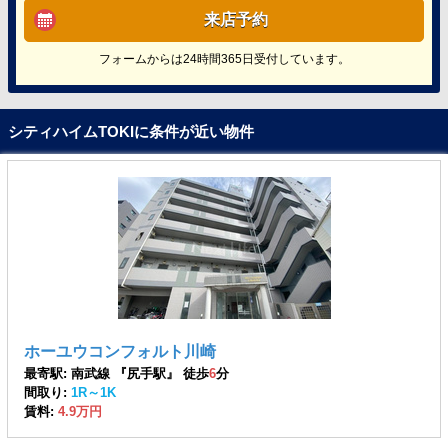
来店予約
フォームからは24時間365日受付しています。
シティハイムTOKIに条件が近い物件
ホーユウコンフォルト川崎
最寄駅: 南武線 『尻手駅』 徒歩
6
分
間取り:
1R～1K
賃料:
4.9万円