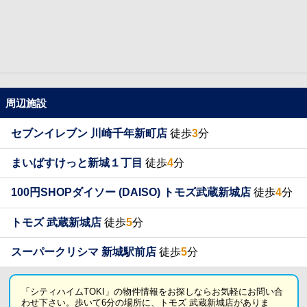
周辺施設
セブンイレブン 川崎千年新町店
徒歩
3
分
まいばすけっと新城１丁目
徒歩
4
分
100円SHOPダイソー (DAISO) トモズ武蔵新城店
徒歩
4
分
トモズ 武蔵新城店
徒歩
5
分
スーパークリシマ 新城駅前店
徒歩
5
分
「シティハイムTOKI」の物件情報をお探しならお気軽にお問い合
わせ下さい。歩いて6分の場所に、トモズ 武蔵新城店がありま