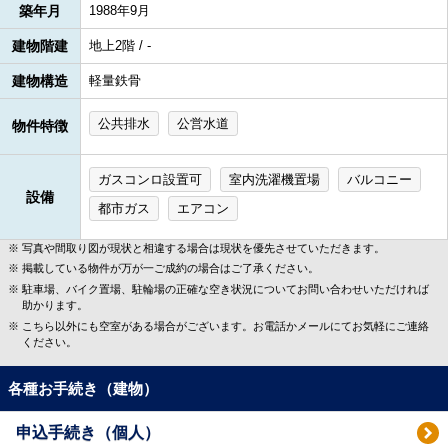
築年月
1988年9月
建物階建
地上2階 / -
建物構造
軽量鉄骨
公共排水
公営水道
物件特徴
ガスコンロ設置可
室内洗濯機置場
バルコニー
設備
都市ガス
エアコン
写真や間取り図が現状と相違する場合は現状を優先させていただきます。
掲載している物件が万が一ご成約の場合はご了承ください。
駐車場、バイク置場、駐輪場の正確な空き状況についてお問い合わせいただければ
助かります。
こちら以外にも空室がある場合がございます。お電話かメールにてお気軽にご連絡
ください。
各種お手続き（建物）
申込手続き（個人）