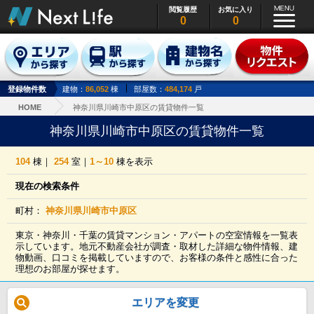
閲覧履歴
お気に入り
0
0
登録物件数
建物：
86,052
棟
部屋数：
484,174
戸
HOME
神奈川県川崎市中原区の賃貸物件一覧
神奈川県川崎市中原区の賃貸物件一覧
104
棟｜
254
室｜
1～10
棟を表示
現在の検索条件
町村：
神奈川県川崎市中原区
東京・神奈川・千葉の賃貸マンション・アパートの空室情報を一覧表
示しています。地元不動産会社が調査・取材した詳細な物件情報、建
物動画、口コミを掲載していますので、お客様の条件と感性に合った
理想のお部屋が探せます。
エリアを変更