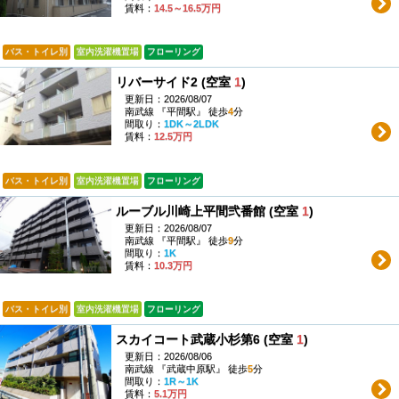
賃料：
14.5～16.5万円
バス・トイレ別
室内洗濯機置場
フローリング
リバーサイド2 (空室
1
)
更新日：2026/08/07
南武線 『平間駅』 徒歩
4
分
間取り：
1DK～2LDK
賃料：
12.5万円
バス・トイレ別
室内洗濯機置場
フローリング
ルーブル川崎上平間弐番館 (空室
1
)
更新日：2026/08/07
南武線 『平間駅』 徒歩
9
分
間取り：
1K
賃料：
10.3万円
バス・トイレ別
室内洗濯機置場
フローリング
スカイコート武蔵小杉第6 (空室
1
)
更新日：2026/08/06
南武線 『武蔵中原駅』 徒歩
5
分
間取り：
1R～1K
賃料：
5.1万円