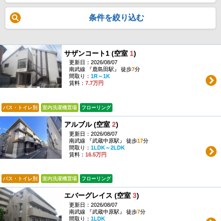
条件を絞り込む
サザンコート1 (空室
1
)
更新日：2026/08/07
南武線 『鹿島田駅』 徒歩
7
分
間取り：
1R～1K
賃料：
7.7万円
バス・トイレ別
室内洗濯機置場
フローリング
アルブル (空室
2
)
更新日：2026/08/07
南武線 『武蔵中原駅』 徒歩
17
分
間取り：
1LDK～2LDK
賃料：
16.5万円
バス・トイレ別
室内洗濯機置場
フローリング
エバーグレイス (空室
3
)
更新日：2026/08/07
南武線 『武蔵中原駅』 徒歩
7
分
間取り：
1LDK