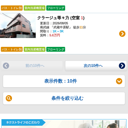
バス・トイレ別
室内洗濯機置場
フローリング
クラージュ等々力 (空室
1
)
更新日：2026/08/05
南武線 『武蔵中原駅』 徒歩
11
分
間取り：
1K～3K
賃料：
5.6万円
バス・トイレ別
室内洗濯機置場
フローリング
前の10件へ
次の10件へ
表示件数：10件
条件を絞り込む