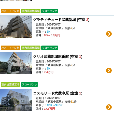
バス・トイレ別
室内洗濯機置場
フローリング
グラティチュード武蔵新城 (空室
2
)
更新日：2026/08/07
南武線 『武蔵新城駅』 徒歩
2
分
間取り：
1K
賃料：
8.5～8.8万円
バス・トイレ別
室内洗濯機置場
フローリング
クリオ武蔵新城弐番館 (空室
1
)
更新日：2026/08/07
南武線 『武蔵新城駅』 徒歩
5
分
間取り：
1K
賃料：
7.4万円
室内洗濯機置場
フローリング
コスモリード武蔵中原 (空室
1
)
更新日：2026/08/07
南武線 『武蔵中原駅』 徒歩
11
分
間取り：
1DK～3LDK
賃料：
17.5万円