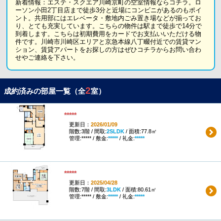
新着情報：エステ・スクエア川崎京町の空室情報ならコチラ。ロ
ーソン小田2丁目店まで徒歩3分と近場にコンビニがあるのもポイ
ント。共用部にはエレベータ・敷地内ごみ置き場などが揃ってお
り、とても充実しています。こちらの物件は駅まで徒歩で14分で
到着します。こちらは初期費用をカードでお支払いいただける物
件です。川崎市川崎区エリアと京急本線八丁畷付近での賃貸マン
ション、賃貸アパートをお探しの方はぜひコチラからお問い合わ
せやご連絡を下さい。
2
成約済みの部屋一覧（全
室）
*****
更新日：
2026/01/09
階数:3階 / 間取:
2SLDK
/ 面積:77.8㎡
管理:***** / 敷金:
*****
/ 礼金:
*****
*****
更新日：
2025/04/28
階数:7階 / 間取:
3LDK
/ 面積:80.61㎡
管理:***** / 敷金:
*****
/ 礼金:
*****