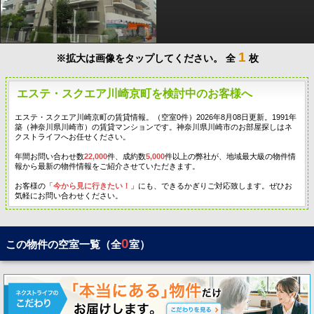
1
※拡大は画像をタップしてください。
全
枚
エステ・スクエア川崎京町を検討中のお客様へ
エステ・スクエア川崎京町の賃貸情報。（空室0件）2026年8月08日更新。1991年
築（神奈川県川崎市）の賃貸マンションです。神奈川県川崎市のお部屋探しはネ
クストライフへお任せください。
年間お問い合わせ数
22,000
件、成約数
5,000
件以上の弊社が、地域最大級の物件情
報から最新の物件情報をご紹介させていただきます。
お客様の「
今から見に行きたい！
」にも、できるかぎりご対応致します。ぜひお
気軽にお問い合わせください。
0
この物件の空室一覧（全
室）