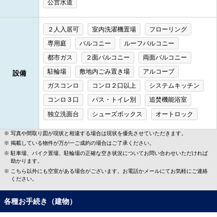
公営水道
２人入居可
室内洗濯機置場
フローリング
専用庭
バルコニー
ルーフバルコニー
都市ガス
２面バルコニー
両面バルコニー
駐輪場
敷地内ごみ置き場
アルコーブ
設備
ガスコンロ
コンロ２口以上
システムキッチン
コンロ３口
バス・トイレ別
追焚機能浴室
独立洗面台
シューズボックス
オートロック
写真や間取り図が現状と相違する場合は現状を優先させていただきます。
掲載している物件が万が一ご成約の場合はご了承ください。
駐車場、バイク置場、駐輪場の正確な空き状況についてお問い合わせいただければ
助かります。
こちら以外にも空室がある場合がございます。お電話かメールにてお気軽にご連絡
ください。
各種お手続き（建物）