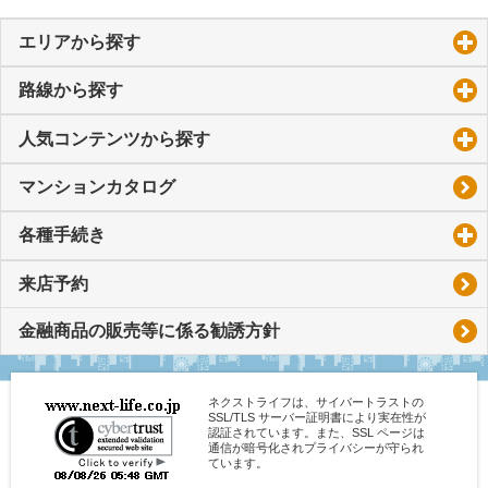
エリアから探す
click to expand contents
路線から探す
click to expand contents
人気コンテンツから探す
click to expand contents
マンションカタログ
各種手続き
click to expand contents
来店予約
金融商品の販売等に係る勧誘方針
ネクストライフは、サイバートラストの
SSL/TLS サーバー証明書により実在性が
認証されています。また、SSL ページは
通信が暗号化されプライバシーが守られ
ています。