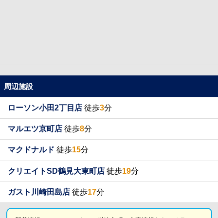
周辺施設
ローソン小田2丁目店
徒歩
3
分
マルエツ京町店
徒歩
8
分
マクドナルド
徒歩
15
分
クリエイトSD鶴見大東町店
徒歩
19
分
ガスト川崎田島店
徒歩
17
分