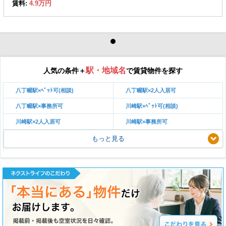
賃料:
4.9万円
駅・地域名
人気の条件＋
で賃貸物件を探す
八丁畷駅×ﾍﾟｯﾄ可(相談)
八丁畷駅×2人入居可
八丁畷駅×事務所可
川崎駅×ﾍﾟｯﾄ可(相談)
川崎駅×2人入居可
川崎駅×事務所可
もっと見る