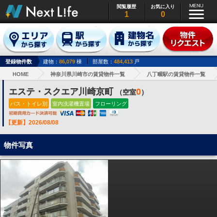
閲覧履歴
お気に入り
1
0
登録物件数
建物：
86,079
棟
部屋数：
484,413
戸
HOME
神奈川県川崎市の賃貸物件一覧
八丁畷駅の賃貸物件一覧
エステ・スクエア川崎京町
0
（空室
）
バス・トイレ別
室内洗濯機置場
フローリング
【更新】2026/08/08
物件写真