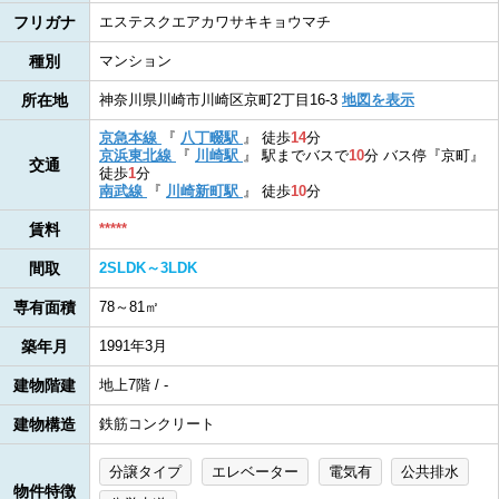
フリガナ
エステスクエアカワサキキョウマチ
種別
マンション
所在地
神奈川県川崎市川崎区京町2丁目16-3
地図を表示
京急本線
『
八丁畷駅
』
徒歩
14
分
京浜東北線
『
川崎駅
』
駅までバスで
10
分
バス停『京町』
交通
徒歩
1
分
南武線
『
川崎新町駅
』
徒歩
10
分
賃料
*****
間取
2SLDK～3LDK
専有面積
78～81㎡
築年月
1991年3月
建物階建
地上7階 / -
建物構造
鉄筋コンクリート
分譲タイプ
エレベーター
電気有
公共排水
物件特徴