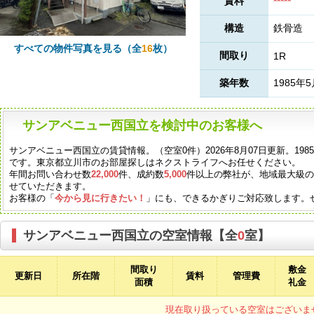
賃料
*****
構造
鉄骨造
すべての物件写真を見る（全
16
枚）
間取り
1R
築年数
1985年
サンアベニュー西国立を検討中のお客様へ
サンアベニュー西国立の賃貸情報。（空室0件）2026年8月07日更新。19
です。東京都立川市のお部屋探しはネクストライフへお任せください。
年間お問い合わせ数
22,000
件、成約数
5,000
件以上の弊社が、地域最大級
せていただきます。
お客様の「
今から見に行きたい！
」にも、できるかぎりご対応致します。
サンアベニュー西国立の空室情報【全
0
室】
間取り
敷金
更新日
所在階
賃料
管理費
面積
礼金
現在取り扱っている空室はございま