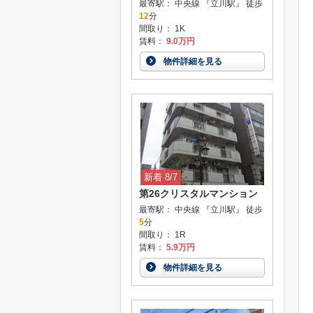
最寄駅： 中央線 『立川駅』 徒歩
12
分
間取り： 1K
賃料：
9.0万円
物件詳細を見る
新着 8/7
第26クリスタルマンション
最寄駅： 中央線 『立川駅』 徒歩
5
分
間取り： 1R
賃料：
5.9万円
物件詳細を見る