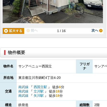
前へ
次へ
1 / 16
物件概要
フリガ
物件名
サンアベニュー西国立
サンア
ナ
所在地
東京都立川市錦町4丁目4-20
南武線
『
西国立駅
』
徒歩
6
分
交通
南武線
『
立川駅
』
徒歩
18
分
南武線
『
矢川駅
』
徒歩
18
分
構造
鉄骨造
総階数
2階