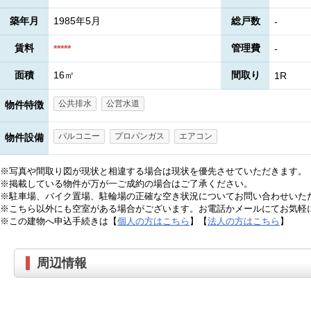
築年月
1985年5月
総戸数
-
賃料
管理費
*****
-
面積
16㎡
間取り
1R
公共排水
公営水道
物件特徴
バルコニー
プロパンガス
エアコン
物件設備
※写真や間取り図が現状と相違する場合は現状を優先させていただきます。
※掲載している物件が万が一ご成約の場合はご了承ください。
※駐車場、バイク置場、駐輪場の正確な空き状況についてお問い合わせいた
※こちら以外にも空室がある場合がございます。お電話かメールにてお気軽
※この建物へ申込手続きは【
個人の方はこちら
】【
法人の方はこちら
】
周辺情報