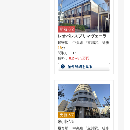
新着 8/2
レオパレスプリマヴェーラ
最寄駅： 中央線 『立川駅』 徒歩
18
分
間取り： 1K
賃料：
8.2～8.5万円
物件詳細を見る
更新 8/7
米川ビル
最寄駅： 中央線 『立川駅』 徒歩