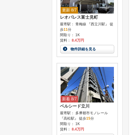
更新 8/7
レオパレス富士見町
最寄駅： 青梅線 『西立川駅』 徒
歩
11
分
間取り： 1K
賃料：
8.4万円
物件詳細を見る
新着 8/7
ベルシード立川
最寄駅： 多摩都市モノレール
『高松駅』 徒歩
15
分
間取り： 1K
賃料：
8.4万円