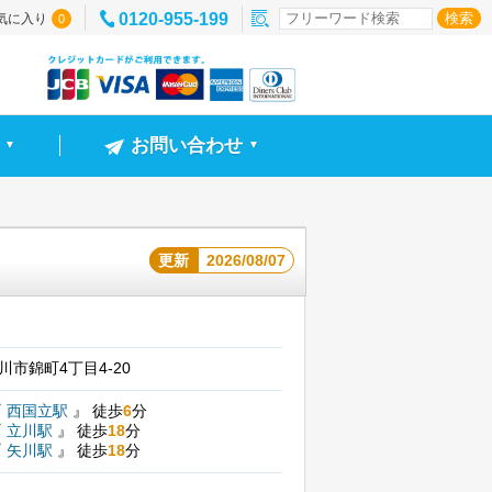
0120-955-199
気に入り
0
お問い合わせ
▼
▼
更新
2026/08/07
川市錦町4丁目4-20
『
西国立駅
』
徒歩
6
分
『
立川駅
』
徒歩
18
分
『
矢川駅
』
徒歩
18
分