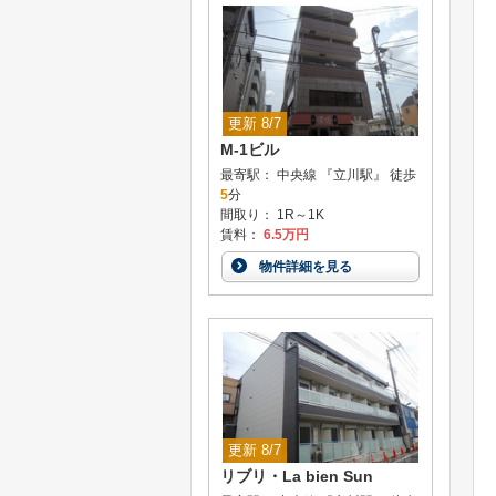
更新 8/7
M-1ビル
最寄駅： 中央線 『立川駅』 徒歩
5
分
間取り： 1R～1K
賃料：
6.5万円
物件詳細を見る
更新 8/7
リブリ・La bien Sun