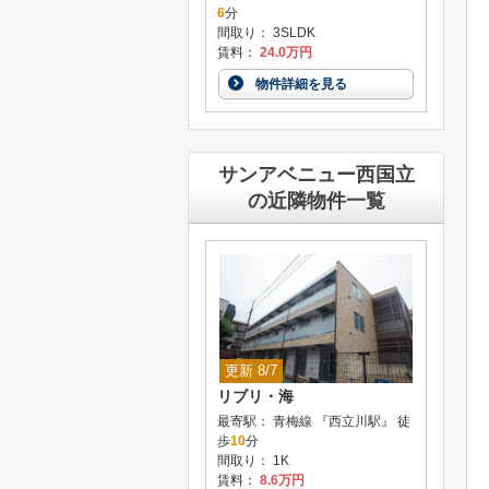
6
分
間取り： 3SLDK
賃料：
24.0万円
物件詳細を見る
サンアベニュー西国立
の近隣物件一覧
更新 8/7
リブリ・海
最寄駅： 青梅線 『西立川駅』 徒
歩
10
分
間取り： 1K
賃料：
8.6万円