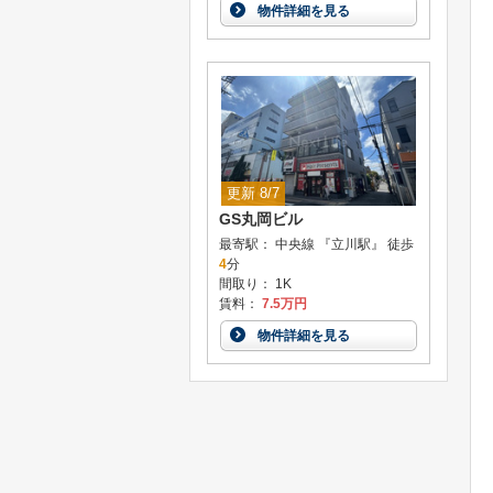
物件詳細を見る
更新 8/7
GS丸岡ビル
最寄駅： 中央線 『立川駅』 徒歩
4
分
間取り： 1K
賃料：
7.5万円
物件詳細を見る