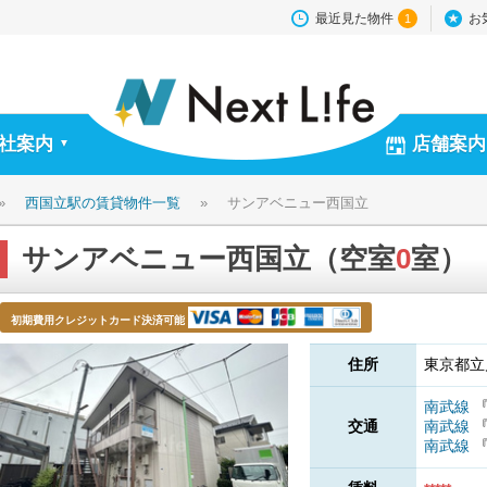
最近見た物件
お
1
社案内
店舗案内
▼
»
西国立駅の賃貸物件一覧
»
サンアベニュー西国立
サンアベニュー西国立（空室
0
室）
初期費用クレジットカード決済可能
住所
東京都立
南武線
交通
南武線
南武線