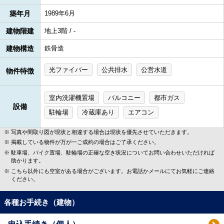
築年月
1989年6月
建物階建
地上3階 / -
建物構造
鉄骨造
光ファイバー
公共排水
公営水道
物件特徴
室内洗濯機置場
バルコニー
都市ガス
設備
駐輪場
冷蔵庫あり
エアコン
写真や間取り図が現状と相違する場合は現状を優先させていただきます。
掲載している物件が万が一ご成約の場合はご了承ください。
駐車場、バイク置場、駐輪場の正確な空き状況についてお問い合わせいただければ
助かります。
こちら以外にも空室がある場合がございます。お電話かメールにてお気軽にご連絡
ください。
各種お手続き（建物）