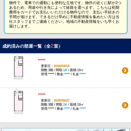
物件で、電車での通勤にも便利な立地です。物件の近くに駅が2つ
あるため、用途や行き先によって経路を選べます。こちらは初期
費用をカードでお支払いいただける物件なので、支払い手続きの
手間が省けます。できるだけ早めに不動産情報を集めたい方は当
社スタッフまでご連絡ください。地域の不動産情報をいち早くお
届けします。
2
成約済みの部屋一覧（全
室）
*****
更新日：
2026/04/16
階数:3階 / 間取:
1K
/ 面積:19㎡
管理:***** / 敷金:
*****
/ 礼金:
*****
*****
更新日：
2026/06/27
階数:3階 / 間取:
1K
/ 面積:19㎡
管理:***** / 敷金:
*****
/ 礼金:
*****