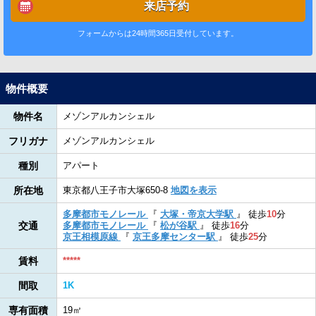
来店予約
フォームからは24時間365日受付しています。
物件概要
物件名
メゾンアルカンシェル
フリガナ
メゾンアルカンシェル
種別
アパート
所在地
東京都八王子市大塚650-8
地図を表示
多摩都市モノレール
『
大塚・帝京大学駅
』
徒歩
10
分
交通
多摩都市モノレール
『
松が谷駅
』
徒歩
16
分
京王相模原線
『
京王多摩センター駅
』
徒歩
25
分
賃料
*****
間取
1K
専有面積
19㎡