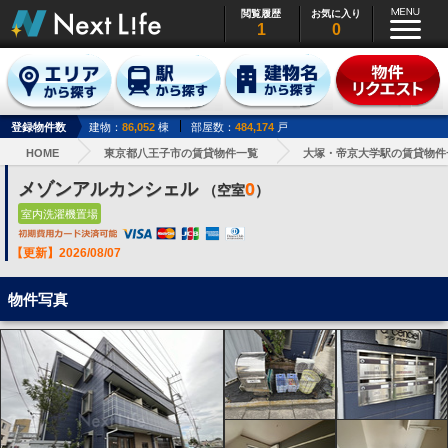
閲覧履歴
お気に入り
1
0
登録物件数
建物：
86,052
棟
部屋数：
484,174
戸
HOME
東京都八王子市の賃貸物件一覧
大塚・帝京大学駅の賃貸物件
メゾンアルカンシェル
0
（空室
）
室内洗濯機置場
【更新】2026/08/07
物件写真