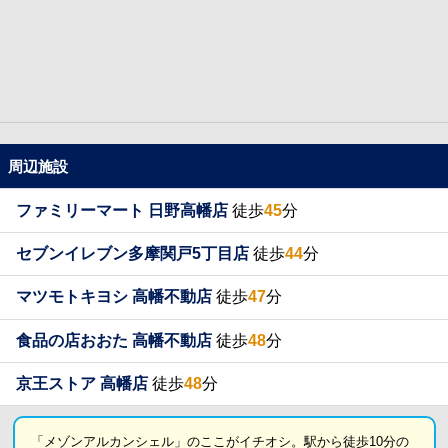
周辺施設
ファミリーマート 日野高幡店
徒歩
45
分
セブンイレブン多摩関戸5丁目店
徒歩
44
分
マツモトキヨシ 高幡不動店
徒歩
47
分
食品の店おおた 高幡不動店
徒歩
48
分
京王ストア 高幡店
徒歩
48
分
「メゾンアルカンシェル」のここがイチオシ。駅から徒歩10分の