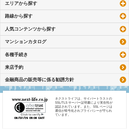
エリアから探す
click to expand contents
路線から探す
click to expand contents
人気コンテンツから探す
click to expand contents
マンションカタログ
各種手続き
click to expand contents
来店予約
金融商品の販売等に係る勧誘方針
ネクストライフは、サイバートラストの
SSL/TLS サーバー証明書により実在性が
認証されています。また、SSL ページは
通信が暗号化されプライバシーが守られ
ています。