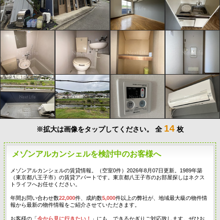
14
※拡大は画像をタップしてください。
全
枚
メゾンアルカンシェルを検討中のお客様へ
メゾンアルカンシェルの賃貸情報。（空室0件）2026年8月07日更新。1989年築
（東京都八王子市）の賃貸アパートです。東京都八王子市のお部屋探しはネクス
トライフへお任せください。
年間お問い合わせ数
22,000
件、成約数
5,000
件以上の弊社が、地域最大級の物件情
報から最新の物件情報をご紹介させていただきます。
お客様の「
今から見に行きたい！
」にも、できるかぎりご対応致します。ぜひお