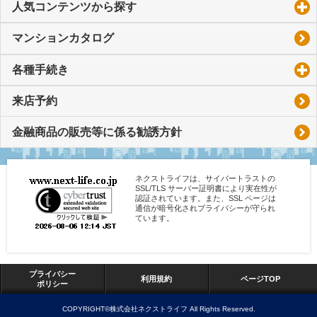
人気コンテンツから探す
click to expand contents
マンションカタログ
各種手続き
click to expand contents
来店予約
金融商品の販売等に係る勧誘方針
ネクストライフは、サイバートラストの
SSL/TLS サーバー証明書により実在性が
認証されています。また、SSL ページは
通信が暗号化されプライバシーが守られ
ています。
プライバシー
利用規約
ページTOP
ポリシー
COPYRIGHT©株式会社ネクストライフ All Rights Reserved.