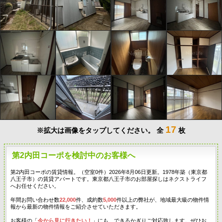
17
※拡大は画像をタップしてください。
全
枚
第2内田コーポを検討中のお客様へ
第2内田コーポの賃貸情報。（空室0件）2026年8月06日更新。1978年築（東京都
八王子市）の賃貸アパートです。東京都八王子市のお部屋探しはネクストライフ
へお任せください。
年間お問い合わせ数
22,000
件、成約数
5,000
件以上の弊社が、地域最大級の物件情
報から最新の物件情報をご紹介させていただきます。
お客様の「
今から見に行きたい！
」にも、できるかぎりご対応致します。ぜひお