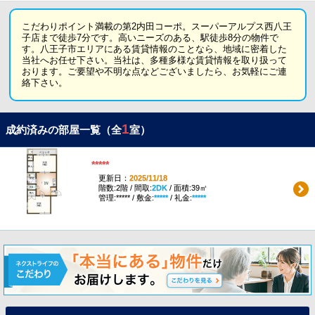
こだわりポイント満載の第2内田コーポ。スーパーアルプス西八王
子店まで徒歩7分です。高いニーズのある、駅徒歩8分の物件で
す。八王子市エリアにある賃貸情報のことなら、地域に密着した
当社へお任せ下さい。当社は、多種多様な賃貸情報を取り扱って
おります。ご要望や不明な点などございましたら、お気軽にご連
絡下さい。
1
成約済みの部屋一覧（全
室）
*****
更新日：
2025/11/18
階数:2階 / 間取:
2DK
/ 面積:39㎡
管理:***** / 敷金:
*****
/ 礼金:
*****