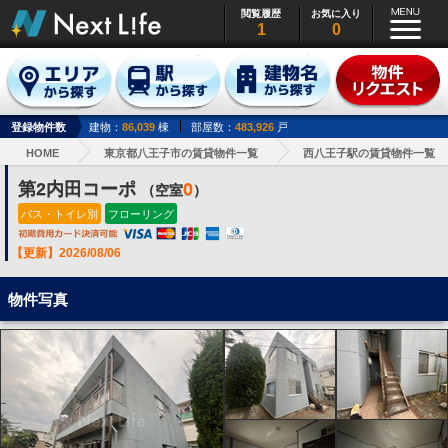
閲覧履歴
お気に入り
1
0
登録物件数
建物：
86,039
棟
部屋数：
483,926
戸
HOME
東京都八王子市の賃貸物件一覧
西八王子駅の賃貸物件一覧
第2内田コーポ
0
（空室
）
バス・トイレ別
フローリング
【更新】2026/08/06
物件写真