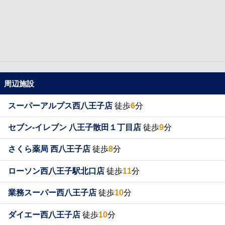
周辺施設
スーパーアルプス西八王子店
徒歩
6
分
セブン-イレブン 八王子散田１丁目店
徒歩
9
分
さくら薬局 西八王子店
徒歩
8
分
ローソン西八王子駅北口店
徒歩
11
分
業務スーパー西八王子店
徒歩
10
分
ダイエー西八王子店
徒歩
10
分