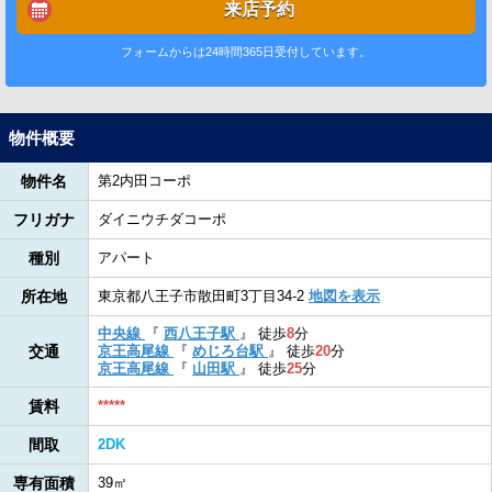
来店予約
フォームからは24時間365日受付しています。
物件概要
物件名
第2内田コーポ
フリガナ
ダイニウチダコーポ
種別
アパート
所在地
東京都八王子市散田町3丁目34-2
地図を表示
中央線
『
西八王子駅
』
徒歩
8
分
交通
京王高尾線
『
めじろ台駅
』
徒歩
20
分
京王高尾線
『
山田駅
』
徒歩
25
分
賃料
*****
間取
2DK
専有面積
39㎡