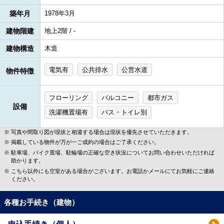
築年月
1978年3月
建物階建
地上2階 / -
建物構造
木造
電気有
公共排水
公営水道
物件特徴
フローリング
バルコニー
都市ガス
設備
洗濯機置場有
バス・トイレ別
写真や間取り図が現状と相違する場合は現状を優先させていただきます。
掲載している物件が万が一ご成約の場合はご了承ください。
駐車場、バイク置場、駐輪場の正確な空き状況についてお問い合わせいただければ
助かります。
こちら以外にも空室がある場合がございます。お電話かメールにてお気軽にご連絡
ください。
各種お手続き（建物）