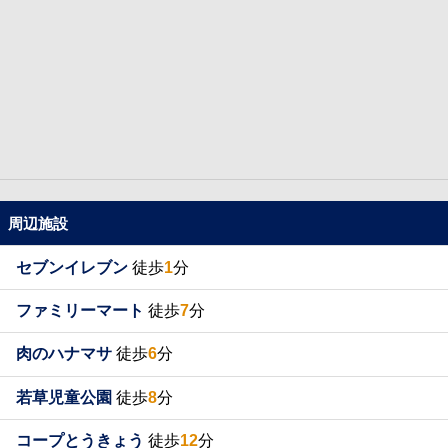
周辺施設
セブンイレブン
徒歩
1
分
ファミリーマート
徒歩
7
分
肉のハナマサ
徒歩
6
分
若草児童公園
徒歩
8
分
コープとうきょう
徒歩
12
分