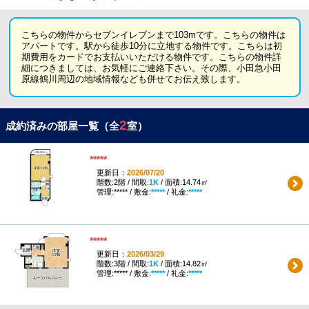
こちらの物件からセブンイレブンまで103mです。こちらの物件は
アパートです。駅から徒歩10分に立地する物件です。こちらは初
期費用をカードでお支払いいただける物件です。こちらの物件詳
細につきましては、お気軽にご連絡下さい。その際、小田急小田
原線鶴川周辺の地域情報なども併せてお伝え致します。
2
成約済みの部屋一覧（全
室）
*****
更新日：
2026/07/20
階数:2階 / 間取:
1K
/ 面積:14.74㎡
管理:***** / 敷金:
*****
/ 礼金:
*****
*****
更新日：
2026/03/29
階数:3階 / 間取:
1K
/ 面積:14.82㎡
管理:***** / 敷金:
*****
/ 礼金:
*****