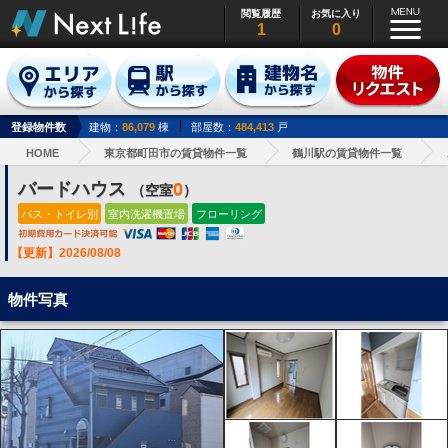
閲覧履歴
お気に入り
1
0
登録物件数
建物：
86,079
棟
部屋数：
484,413
戸
HOME
東京都町田市の賃貸物件一覧
鶴川駅の賃貸物件一覧
バードハウス
0
（空室
）
バス・トイレ別
室内洗濯機置場
フローリング
【更新】2026/08/08
物件写真