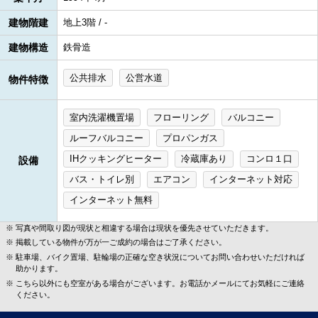
建物階建
地上3階 / -
建物構造
鉄骨造
公共排水
公営水道
物件特徴
室内洗濯機置場
フローリング
バルコニー
ルーフバルコニー
プロパンガス
IHクッキングヒーター
冷蔵庫あり
コンロ１口
設備
バス・トイレ別
エアコン
インターネット対応
インターネット無料
写真や間取り図が現状と相違する場合は現状を優先させていただきます。
掲載している物件が万が一ご成約の場合はご了承ください。
駐車場、バイク置場、駐輪場の正確な空き状況についてお問い合わせいただければ
助かります。
こちら以外にも空室がある場合がございます。お電話かメールにてお気軽にご連絡
ください。