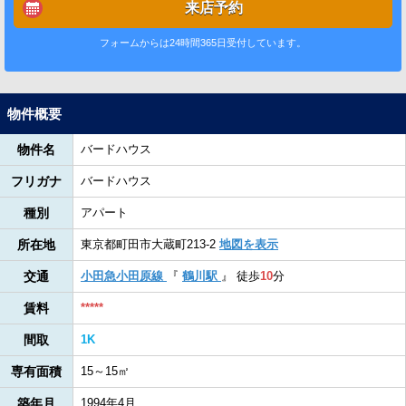
来店予約
フォームからは24時間365日受付しています。
物件概要
物件名
バードハウス
フリガナ
バードハウス
種別
アパート
所在地
東京都町田市大蔵町213-2
地図を表示
交通
小田急小田原線
『
鶴川駅
』
徒歩
10
分
賃料
*****
間取
1K
専有面積
15～15㎡
築年月
1994年4月