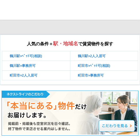
駅・地域名
人気の条件＋
で賃貸物件を探す
鶴川駅×ﾍﾟｯﾄ可(相談)
鶴川駅×2人入居可
鶴川駅×事務所可
町田市×ﾍﾟｯﾄ可(相談)
町田市×2人入居可
町田市×事務所可