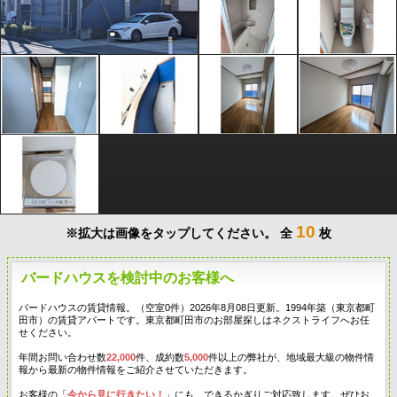
10
※拡大は画像をタップしてください。
全
枚
バードハウスを検討中のお客様へ
バードハウスの賃貸情報。（空室0件）2026年8月08日更新。1994年築（東京都町
田市）の賃貸アパートです。東京都町田市のお部屋探しはネクストライフへお任
せください。
年間お問い合わせ数
22,000
件、成約数
5,000
件以上の弊社が、地域最大級の物件情
報から最新の物件情報をご紹介させていただきます。
お客様の「
今から見に行きたい！
」にも、できるかぎりご対応致します。ぜひお