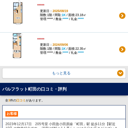
*****
更新日：
2025/08/19
階数:1階 / 間取:
1K
/ 面積:23.18㎡
管理:***** / 敷金:
*****
/ 礼金:
*****
*****
更新日：
2024/09/06
階数:1階 / 間取:
1K
/ 面積:22.35㎡
管理:***** / 敷金:
*****
/ 礼金:
*****
もっと見る
パルフラット町田の口コミ・評判
全
3
件の
口コミ
があります。
お客様
2023年12月17日 205号室 小田急小田原線「町田」駅 徒歩11分【駅近