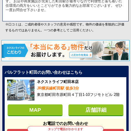
す。 お店や商業施設が充実した町田駅が最寄りなので利便性と落ち着いた
住環境の両方をいいとこどりができる魅力的なお部屋でございます。 ぜひ
一度お問合せ下さいませ。
※口コミは、ご成約者様やスタッフの意見や感想です。物件の価値を客観的に評価
するものではありません。一つの参考としてご活用ください。
パルフラット町田のお問い合わせはこちら
ネクストライフ町田本店
JR横浜線町田駅 徒歩3分
東京都町田市原町田４丁目1-10フジモトビル 2階
MAP
店舗詳細
お電話でのお問い合わせ
タップで電話がかかります