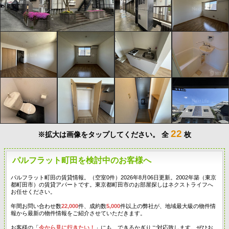
22
※拡大は画像をタップしてください。
全
枚
パルフラット町田を検討中のお客様へ
パルフラット町田の賃貸情報。（空室0件）2026年8月06日更新。2002年築（東京
都町田市）の賃貸アパートです。東京都町田市のお部屋探しはネクストライフへ
お任せください。
年間お問い合わせ数
22,000
件、成約数
5,000
件以上の弊社が、地域最大級の物件情
報から最新の物件情報をご紹介させていただきます。
お客様の「
今から見に行きたい！
」にも、できるかぎりご対応致します。ぜひお