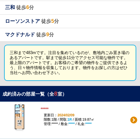
三和
徒歩
6
分
ローソンストア
徒歩
5
分
マクドナルド
徒歩
9
分
三和まで483mです。注目を集めているのが、敷地内ごみ置き場の
あるアパートです。駅まで徒歩11分でアクセス可能な物件です。
最上階のアパートです。お客様のご希望の物件をご提供できるよ
う、日々物件情報を収集しております。物件をお探しの方はぜひ
当社へお問い合わせ下さい。
8
成約済みの部屋一覧（全
室）
*****
更新日：
2024/02/09
階数:1階 / 間取:
1R
/ 面積:19.87㎡
管理:***** / 敷金:
*****
/ 礼金:
*****