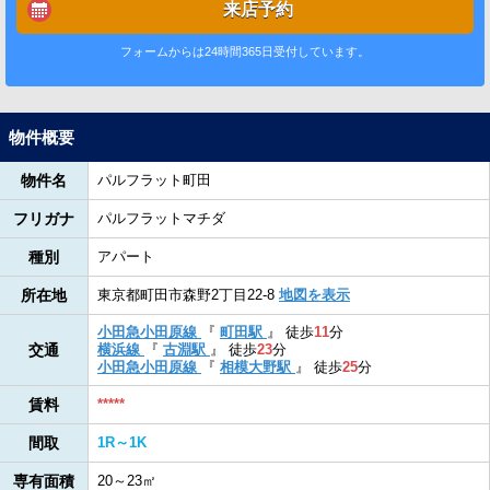
来店予約
フォームからは24時間365日受付しています。
物件概要
物件名
パルフラット町田
フリガナ
パルフラットマチダ
種別
アパート
所在地
東京都町田市森野2丁目22-8
地図を表示
小田急小田原線
『
町田駅
』
徒歩
11
分
交通
横浜線
『
古淵駅
』
徒歩
23
分
小田急小田原線
『
相模大野駅
』
徒歩
25
分
賃料
*****
間取
1R～1K
専有面積
20～23㎡