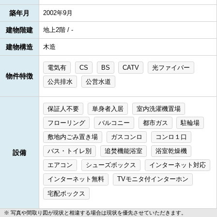
築年月
2002年9月
建物階建
地上2階 / -
建物構造
木造
電気有
CS
BS
CATV
光ファイバー
物件特徴
公共排水
公営水道
保証人不要
単身者入居
室内洗濯機置場
フローリング
バルコニー
都市ガス
駐輪場
敷地内ごみ置き場
ガスコンロ
コンロ１口
バス・トイレ別
追焚機能浴室
浴室乾燥機
設備
エアコン
シューズボックス
インターネット対応
インターネット無料
TVモニタ付インターホン
宅配ボックス
写真や間取り図が現状と相違する場合は現状を優先させていただきます。