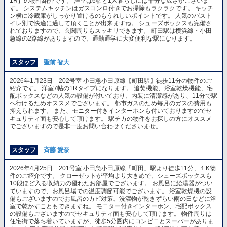
1R】の物件紹介です。 洋室は6帖と1人暮らしには十分な広さがございま
す。 システムキッチンはガスコンロ付きでお掃除もラクラクです。 キッチ
ン横に冷蔵庫がしっかり置けるのもうれしいポイントです。 人気のバスト
イレ別で快適に過して頂くことが出来ますね。 シューズボックスも完備さ
れておりますので、玄関周りもスッキリできます。 町田駅は横浜線・小田
急線の2路線がありますので、通勤通学に大変便利な駅になります。
スタッフ
聖前 智大
2026年1月23日 202号室 小田急小田原線【町田駅】徒歩11分の物件のご
紹介です。 洋室7帖の1Rタイプになります。 追焚機能、浴室乾燥機能、宅
配ボックスなどの人気の設備が付いており、内装に清潔感があり、11分で駅
へ行けるためオススメでございます。 都市ガスのため毎月のガスの費用も
抑えられます。 また、モニター付きインターホンも付いておりますのでセ
キュリティ面も安心して頂けます。 駅チカの物件をお探しの方にオススメ
でございますので是非一度お問い合わせくださいませ。
スタッフ
斉藤 愛奈
2026年4月25日 201号室 小田急小田原線「町田」駅より徒歩11分、１K物
件のご紹介です。 クローゼットが平均より大きめで、シューズボックスも
10段ほど入る収納力の優れたお部屋でございます。 お風呂に給湯器がつい
ていますので、お風呂場での温度調節可能でございます。 浴室乾燥機の設
備もございますのでお風呂のカビ対策、洗濯物が乾きずらい雨の日などに浴
室で乾かすこともできますね。 モニター付きインターホン、宅配ボックス
の設備もございますのでセキュリティ面も安心して頂けます。 物件周りは
住宅街で落ち着いていますが、徒歩5分圏内にコンビニとスーパーがありま