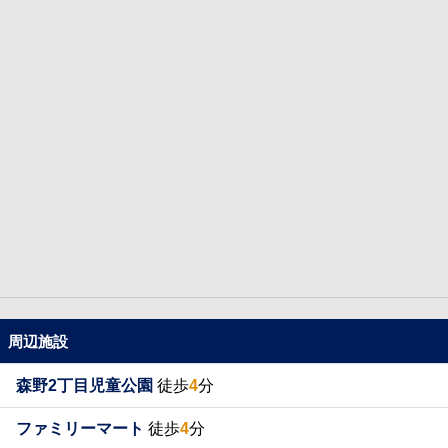
周辺施設
森野2丁目児童公園
徒歩
4
分
ファミリーマート
徒歩
4
分