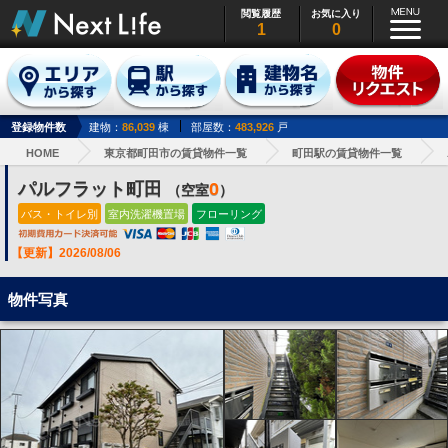
閲覧履歴
お気に入り
1
0
登録物件数
建物：
86,039
棟
部屋数：
483,926
戸
HOME
東京都町田市の賃貸物件一覧
町田駅の賃貸物件一覧
パルフラット町田
0
（空室
）
バス・トイレ別
室内洗濯機置場
フローリング
【更新】2026/08/06
物件写真