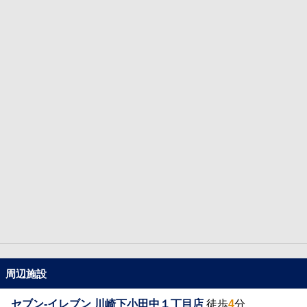
周辺施設
セブン-イレブン 川崎下小田中１丁目店
徒歩
4
分