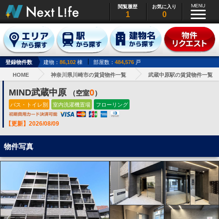
閲覧履歴
お気に入り
1
0
登録物件数
建物：
86,102
棟
部屋数：
484,576
戸
HOME
神奈川県川崎市の賃貸物件一覧
武蔵中原駅の賃貸物件一覧
MIND武蔵中原
0
（空室
）
バス・トイレ別
室内洗濯機置場
フローリング
【更新】2026/08/09
物件写真