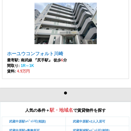
ホーユウコンフォルト川崎
最寄駅: 南武線 『尻手駅』 徒歩
6
分
間取り:
1R～1K
賃料:
4.9万円
駅・地域名
人気の条件＋
で賃貸物件を探す
武蔵中原駅×ﾍﾟｯﾄ可(相談)
武蔵中原駅×2人入居可
武蔵中原駅×事務所可
武蔵新城駅×ﾍﾟｯﾄ可(相談)