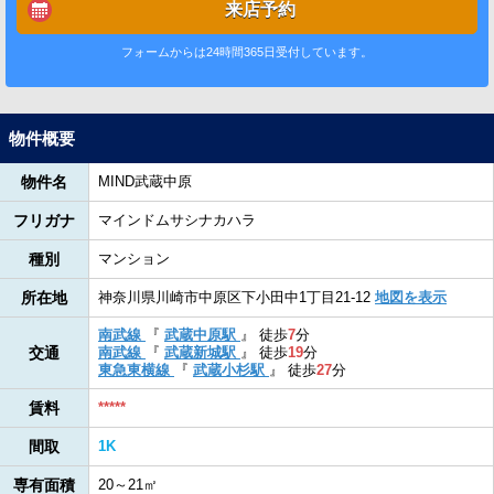
来店予約
フォームからは24時間365日受付しています。
物件概要
物件名
MIND武蔵中原
フリガナ
マインドムサシナカハラ
種別
マンション
所在地
神奈川県川崎市中原区下小田中1丁目21-12
地図を表示
南武線
『
武蔵中原駅
』
徒歩
7
分
交通
南武線
『
武蔵新城駅
』
徒歩
19
分
東急東横線
『
武蔵小杉駅
』
徒歩
27
分
賃料
*****
間取
1K
専有面積
20～21㎡