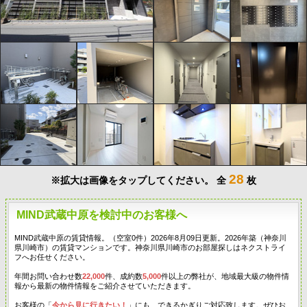
28
※拡大は画像をタップしてください。
全
枚
MIND武蔵中原を検討中のお客様へ
MIND武蔵中原の賃貸情報。（空室0件）2026年8月09日更新。2026年築（神奈川
県川崎市）の賃貸マンションです。神奈川県川崎市のお部屋探しはネクストライ
フへお任せください。
年間お問い合わせ数
22,000
件、成約数
5,000
件以上の弊社が、地域最大級の物件情
報から最新の物件情報をご紹介させていただきます。
お客様の「
今から見に行きたい！
」にも、できるかぎりご対応致します。ぜひお