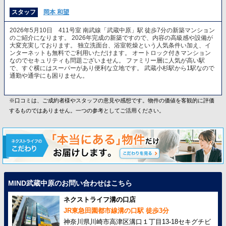
スタッフ
岡本 和望
2026年5月10日 411号室 南武線「武蔵中原」駅 徒歩7分の新築マンション
のご紹介になります。 2026年完成の新築ですので、内容の高級感や設備が
大変充実しております。 独立洗面台、浴室乾燥という人気条件い加え、イ
ンターネットも無料でご利用いただけます。 オートロック付きマンション
なのでセキュリティも問題ございません。 ファミリー層に人気が高い駅
で、すぐ横にはスーパーがあり便利な立地です。 武蔵小杉駅から1駅なので
通勤や通学にも困りません。
※口コミは、ご成約者様やスタッフの意見や感想です。物件の価値を客観的に評価
するものではありません。一つの参考としてご活用ください。
MIND武蔵中原のお問い合わせはこちら
ネクストライフ溝の口店
JR東急田園都市線溝の口駅 徒歩3分
神奈川県川崎市高津区溝口１丁目13-18セキグチビ