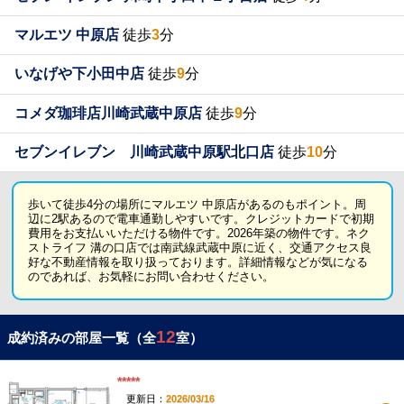
マルエツ 中原店
徒歩
3
分
いなげや下小田中店
徒歩
9
分
コメダ珈琲店川崎武蔵中原店
徒歩
9
分
セブンイレブン 川崎武蔵中原駅北口店
徒歩
10
分
歩いて徒歩4分の場所にマルエツ 中原店があるのもポイント。周
辺に2駅あるので電車通勤しやすいです。クレジットカードで初期
費用をお支払いいただける物件です。2026年築の物件です。ネク
ストライフ 溝の口店では南武線武蔵中原に近く、交通アクセス良
好な不動産情報を取り扱っております。詳細情報などが気になる
のであれば、お気軽にお問い合わせください。
12
成約済みの部屋一覧（全
室）
*****
更新日：
2026/03/16