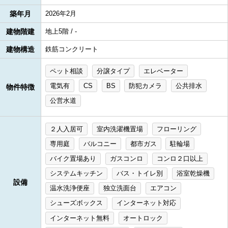
築年月
2026年2月
建物階建
地上5階 / -
建物構造
鉄筋コンクリート
ペット相談
分譲タイプ
エレベーター
電気有
CS
BS
防犯カメラ
公共排水
物件特徴
公営水道
２人入居可
室内洗濯機置場
フローリング
専用庭
バルコニー
都市ガス
駐輪場
バイク置場あり
ガスコンロ
コンロ２口以上
システムキッチン
バス・トイレ別
浴室乾燥機
設備
温水洗浄便座
独立洗面台
エアコン
シューズボックス
インターネット対応
インターネット無料
オートロック