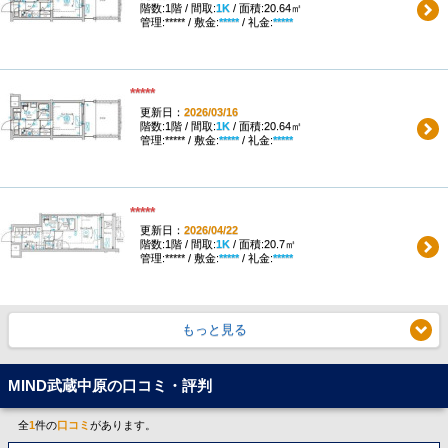
階数:1階 / 間取:
1K
/ 面積:20.64㎡
管理:***** / 敷金:
*****
/ 礼金:
*****
*****
更新日：
2026/03/16
階数:1階 / 間取:
1K
/ 面積:20.64㎡
管理:***** / 敷金:
*****
/ 礼金:
*****
*****
更新日：
2026/04/22
階数:1階 / 間取:
1K
/ 面積:20.7㎡
管理:***** / 敷金:
*****
/ 礼金:
*****
もっと見る
MIND武蔵中原の口コミ・評判
全
1
件の
口コミ
があります。