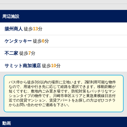
周辺施設
揚州商人
徒歩
13
分
ケンタッキー
徒歩
6
分
不二家
徒歩
7
分
サミット南加瀬店
徒歩
10
分
バス停から徒歩3分以内の場所に立地います。2駅利用可能な物件
なので、用途や行き先に応じて経路を選択できます。移動距離が
短くてすむ、敷地内ごみ置き場です。防犯対策もバッチリなマン
ションタイプの物件です。川崎市幸区エリアと東急東横線日吉付
近での賃貸マンション、賃貸アパートをお探しの方はぜひコチラ
からお問い合わせやご連絡を下さい。
動画