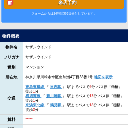
来店予約
フォームからは24時間365日受付しています。
物件概要
物件名
サザンウインド
フリガナ
サザンウインド
種別
マンション
所在地
神奈川県川崎市幸区南加瀬4丁目38番1号
地図を表示
東急東横線
『
日吉駅
』
駅までバスで
9
分
バス停『樋橋』
徒歩
1
分
横須賀線
『
新川崎駅
』
駅までバスで
13
分
バス停『樋橋』
交通
徒歩
1
分
京浜東北線
『
鶴見駅
』
駅までバスで
18
分
バス停『樋橋』
徒歩
2
分
賃料
*****