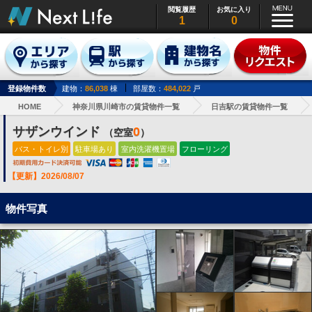
閲覧履歴
お気に入り
1
0
登録物件数
建物：
86,038
棟
部屋数：
484,022
戸
HOME
神奈川県川崎市の賃貸物件一覧
日吉駅の賃貸物件一覧
サザンウインド
0
（空室
）
バス・トイレ別
駐車場あり
室内洗濯機置場
フローリング
【更新】2026/08/07
物件写真