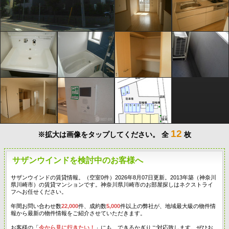
12
※拡大は画像をタップしてください。
全
枚
サザンウインドを検討中のお客様へ
サザンウインドの賃貸情報。（空室0件）2026年8月07日更新。2013年築（神奈川
県川崎市）の賃貸マンションです。神奈川県川崎市のお部屋探しはネクストライ
フへお任せください。
年間お問い合わせ数
22,000
件、成約数
5,000
件以上の弊社が、地域最大級の物件情
報から最新の物件情報をご紹介させていただきます。
お客様の「
今から見に行きたい！
」にも、できるかぎりご対応致します。ぜひお