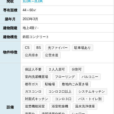
間取
1LDK～2LDK
専有面積
44～60㎡
築年月
2013年3月
建物階建
地上4階 / -
建物構造
鉄筋コンクリート
CS
BS
光ファイバー
駐車場あり
物件特徴
公共排水
公営水道
保証人不要
２人入居可
分割可
室内洗濯機置場
フローリング
バルコニー
都市ガス
駐輪場
敷地内ごみ置き場
ガスコンロ
コンロ２口以上
システムキッチン
対面式キッチン
コンロ３口
バス・トイレ別
追焚機能浴室
浴室乾燥機
温水洗浄便座
設備
洗面台
洗髪洗面化粧台
シャワー