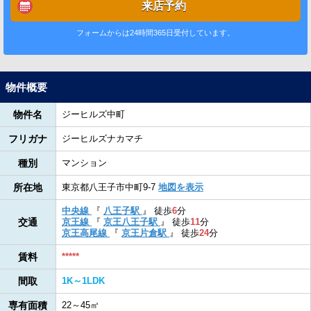
来店予約
フォームからは24時間365日受付しています。
物件概要
物件名
ジーヒルズ中町
フリガナ
ジーヒルズナカマチ
種別
マンション
所在地
東京都八王子市中町9-7
地図を表示
中央線
『
八王子駅
』
徒歩
6
分
交通
京王線
『
京王八王子駅
』
徒歩
11
分
京王高尾線
『
京王片倉駅
』
徒歩
24
分
賃料
*****
間取
1K～1LDK
専有面積
22～45㎡