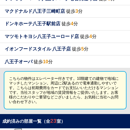
マクドナルド八王子三崎町店
徒歩
3
分
ドンキホーテ八王子駅前店
徒歩
4
分
マツモトキヨシ八王子ユーロード店
徒歩
4
分
イオンフードスタイル 八王子店
徒歩
5
分
八王子オーパ
徒歩
10
分
こちらの物件はエレベーター付きです。10階建ての建物で地域に
マッチしたマンション。周辺に2駅あるので電車通勤しやすいで
す。こちらは初期費用をカードでお支払いいただけるマンション
です。当社スタッフが地域の賃貸情報をご提供いたします。お客
様のこだわりやご要望などございましたら、お気軽に当社へお問
い合わせ下さい。
23
成約済みの部屋一覧（全
室）