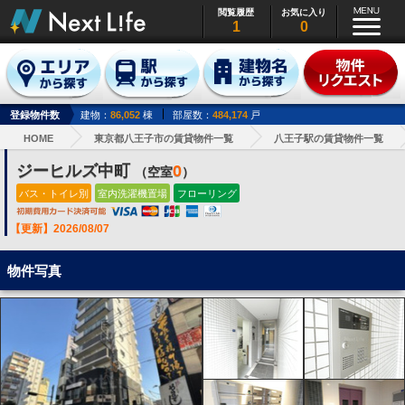
閲覧履歴
お気に入り
1
0
登録物件数
建物：
86,052
棟
部屋数：
484,174
戸
HOME
東京都八王子市の賃貸物件一覧
八王子駅の賃貸物件一覧
ジーヒルズ中町
0
（空室
）
バス・トイレ別
室内洗濯機置場
フローリング
【更新】2026/08/07
物件写真