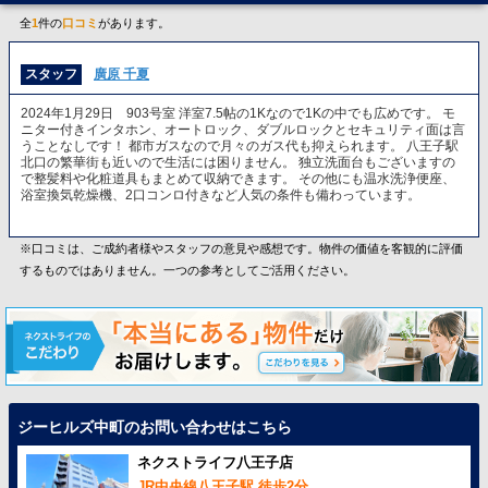
全
1
件の
口コミ
があります。
スタッフ
廣原 千夏
2024年1月29日 903号室 洋室7.5帖の1Kなので1Kの中でも広めです。 モ
ニター付きインタホン、オートロック、ダブルロックとセキュリティ面は言
うことなしです！ 都市ガスなので月々のガス代も抑えられます。 八王子駅
北口の繁華街も近いので生活には困りません。 独立洗面台もございますの
で整髪料や化粧道具もまとめて収納できます。 その他にも温水洗浄便座、
浴室換気乾燥機、2口コンロ付きなど人気の条件も備わっています。
※口コミは、ご成約者様やスタッフの意見や感想です。物件の価値を客観的に評価
するものではありません。一つの参考としてご活用ください。
ジーヒルズ中町のお問い合わせはこちら
ネクストライフ八王子店
JR中央線八王子駅 徒歩2分