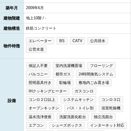
築年月
2009年6月
建物階建
地上10階 / -
建物構造
鉄筋コンクリート
エレベーター
BS
CATV
公共排水
物件特徴
公営水道
保証人不要
室内洗濯機置場
フローリング
バルコニー
都市ガス
24時間換気システム
照明器具付き
駐輪場
敷地内ごみ置き場
IHクッキングヒーター
ガスコンロ
コンロ２口以上
システムキッチン
コンロ３口
設備
オープンキッチン
バス・トイレ別
浴室乾燥機
温水洗浄便座
洗髪洗面化粧台
独立洗面台
エアコン
シューズボックス
インターネット対応