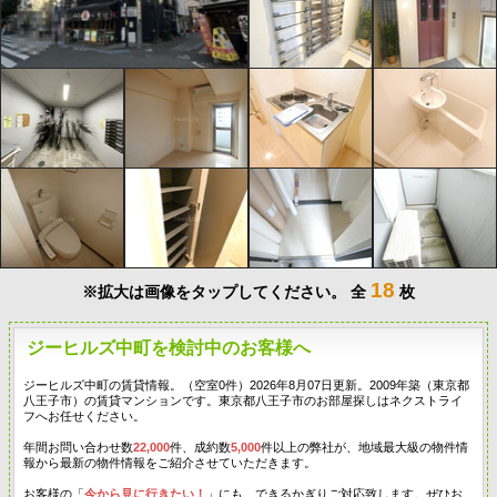
18
※拡大は画像をタップしてください。
全
枚
ジーヒルズ中町を検討中のお客様へ
ジーヒルズ中町の賃貸情報。（空室0件）2026年8月07日更新。2009年築（東京都
八王子市）の賃貸マンションです。東京都八王子市のお部屋探しはネクストライ
フへお任せください。
年間お問い合わせ数
22,000
件、成約数
5,000
件以上の弊社が、地域最大級の物件情
報から最新の物件情報をご紹介させていただきます。
お客様の「
今から見に行きたい！
」にも、できるかぎりご対応致します。ぜひお