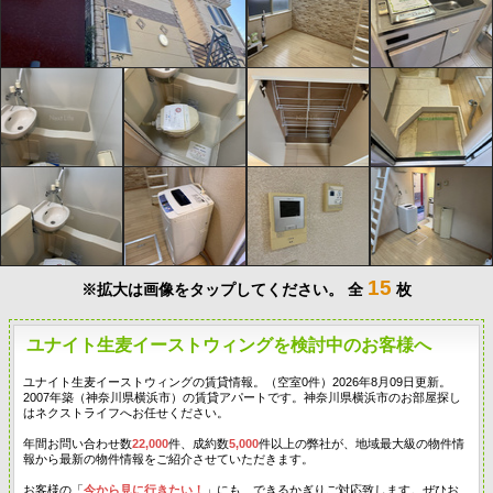
15
※拡大は画像をタップしてください。
全
枚
ユナイト生麦イーストウィングを検討中のお客様へ
ユナイト生麦イーストウィングの賃貸情報。（空室0件）2026年8月09日更新。
2007年築（神奈川県横浜市）の賃貸アパートです。神奈川県横浜市のお部屋探し
はネクストライフへお任せください。
年間お問い合わせ数
22,000
件、成約数
5,000
件以上の弊社が、地域最大級の物件情
報から最新の物件情報をご紹介させていただきます。
お客様の「
今から見に行きたい！
」にも、できるかぎりご対応致します。ぜひお