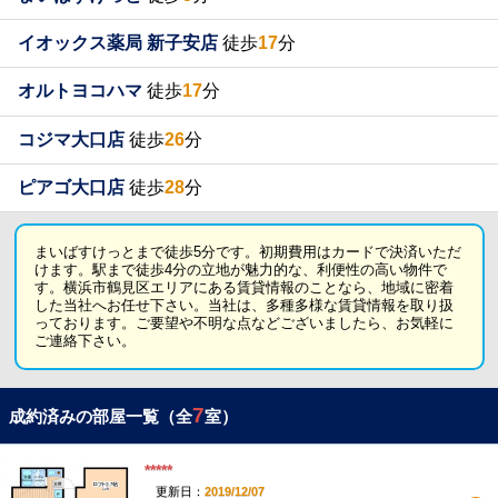
イオックス薬局 新子安店
徒歩
17
分
オルトヨコハマ
徒歩
17
分
コジマ大口店
徒歩
26
分
ピアゴ大口店
徒歩
28
分
まいばすけっとまで徒歩5分です。初期費用はカードで決済いただ
けます。駅まで徒歩4分の立地が魅力的な、利便性の高い物件で
す。横浜市鶴見区エリアにある賃貸情報のことなら、地域に密着
した当社へお任せ下さい。当社は、多種多様な賃貸情報を取り扱
っております。ご要望や不明な点などございましたら、お気軽に
ご連絡下さい。
7
成約済みの部屋一覧（全
室）
*****
更新日：
2019/12/07