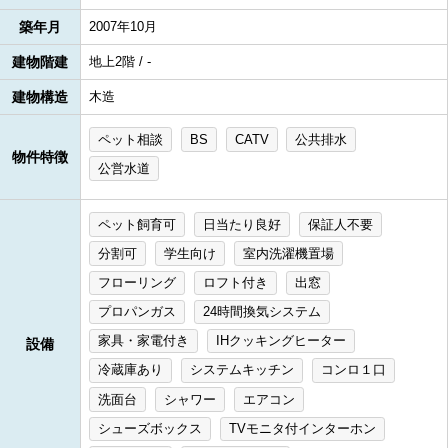
築年月
2007年10月
建物階建
地上2階 / -
建物構造
木造
ペット相談
BS
CATV
公共排水
物件特徴
公営水道
ペット飼育可
日当たり良好
保証人不要
分割可
学生向け
室内洗濯機置場
フローリング
ロフト付き
出窓
プロパンガス
24時間換気システム
家具・家電付き
IHクッキングヒーター
設備
冷蔵庫あり
システムキッチン
コンロ１口
洗面台
シャワー
エアコン
シューズボックス
TVモニタ付インターホン