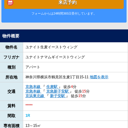
来店予約
フォームからは24時間365日受付しています。
物件概要
物件名
ユナイト生麦イーストウィング
フリガナ
ユナイトナマムギイーストウィング
種別
アパート
所在地
神奈川県横浜市鶴見区生麦1丁目15-11
地図を表示
京急本線
『
生麦駅
』
徒歩
4
分
交通
京急本線
『
京急新子安駅
』
徒歩
15
分
京浜東北線
『
新子安駅
』
徒歩
15
分
賃料
*****
間取
1R
専有面積
13～15㎡