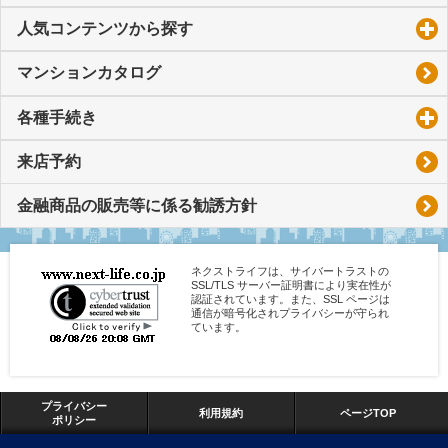
人気コンテンツから探す
click to expand contents
マンションカタログ
各種手続き
click to expand contents
来店予約
金融商品の販売等に係る勧誘方針
ネクストライフは、サイバートラストの
SSL/TLS サーバー証明書により実在性が
認証されています。また、SSL ページは
通信が暗号化されプライバシーが守られ
ています。
プライバシー
利用規約
ページTOP
ポリシー