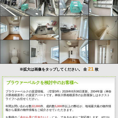
21
※拡大は画像をタップしてください。
全
枚
ブラウァーベルクを検討中のお客様へ
ブラウァーベルクの賃貸情報。（空室0件）2026年8月08日更新。2004年築（神奈
川県相模原市）の賃貸アパートです。神奈川県相模原市のお部屋探しはネクスト
ライフへお任せください。
年間お問い合わせ数
22,000
件、成約数
5,000
件以上の弊社が、地域最大級の物件情
報から最新の物件情報をご紹介させていただきます。
お客様の「
今から見に行きたい！
」にも、できるかぎりご対応致します。ぜひお