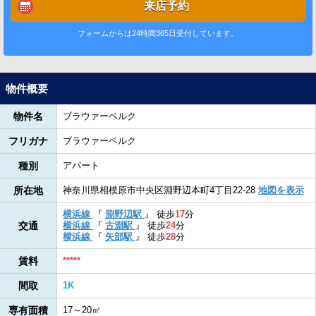
来店予約
フォームからは24時間365日受付しています。
物件概要
物件名
ブラウァーベルク
フリガナ
ブラウァーベルク
種別
アパート
所在地
神奈川県相模原市中央区淵野辺本町4丁目22-28
地図を表示
横浜線
『
淵野辺駅
』
徒歩
17
分
交通
横浜線
『
古淵駅
』
徒歩
24
分
横浜線
『
矢部駅
』
徒歩
28
分
賃料
*****
間取
1K
専有面積
17～20㎡