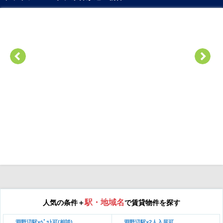
駅・地域名
人気の条件＋
で賃貸物件を探す
淵野辺駅×ﾍﾟｯﾄ可(相談)
淵野辺駅×2人入居可