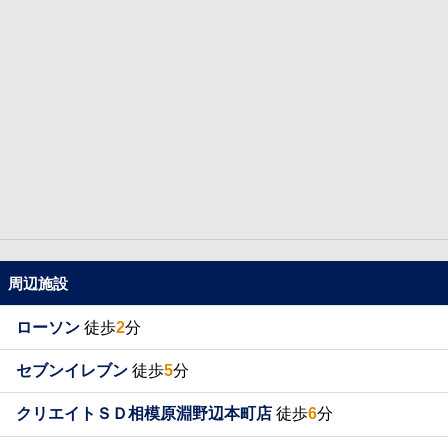
周辺施設
ローソン
徒歩
2
分
セブンイレブン
徒歩
5
分
クリエイトＳＤ相模原淵野辺本町店
徒歩
6
分