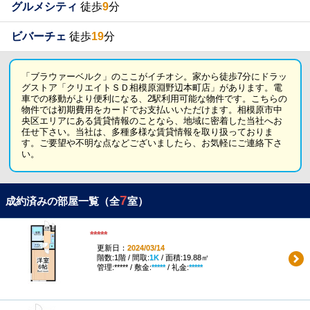
グルメシティ
徒歩
9
分
ビバーチェ
徒歩
19
分
「ブラウァーベルク」のここがイチオシ。家から徒歩7分にドラッ
グストア「クリエイトＳＤ相模原淵野辺本町店」があります。電
車での移動がより便利になる、2駅利用可能な物件です。こちらの
物件では初期費用をカードでお支払いいただけます。相模原市中
央区エリアにある賃貸情報のことなら、地域に密着した当社へお
任せ下さい。当社は、多種多様な賃貸情報を取り扱っておりま
す。ご要望や不明な点などございましたら、お気軽にご連絡下さ
い。
7
成約済みの部屋一覧（全
室）
*****
更新日：
2024/03/14
階数:1階 / 間取:
1K
/ 面積:19.88㎡
管理:***** / 敷金:
*****
/ 礼金:
*****