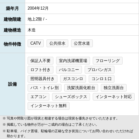
築年月
2004年12月
建物階建
地上2階 / -
建物構造
木造
CATV
公共排水
公営水道
物件特徴
保証人不要
室内洗濯機置場
フローリング
ロフト付き
バルコニー
プロパンガス
照明器具付き
ガスコンロ
コンロ１口
設備
バス・トイレ別
洗髪洗面化粧台
独立洗面台
エアコン
シューズボックス
インターネット対応
インターネット無料
写真や間取り図が現状と相違する場合は現状を優先させていただきます。
掲載している物件が万が一ご成約の場合はご了承ください。
駐車場、バイク置場、駐輪場の正確な空き状況についてお問い合わせいただければ
助かります。