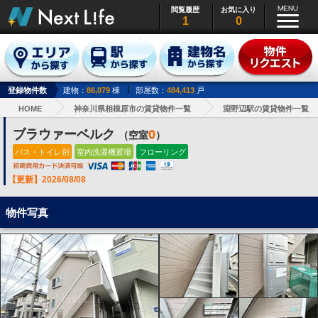
閲覧履歴
お気に入り
1
0
登録物件数
建物：
86,079
棟
部屋数：
484,413
戸
HOME
神奈川県相模原市の賃貸物件一覧
淵野辺駅の賃貸物件一覧
ブラウァーベルク
0
（空室
）
バス・トイレ別
室内洗濯機置場
フローリング
【更新】2026/08/08
物件写真