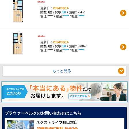
*****
更新日：
2024/03/14
階数:1階 / 間取:
1K
/ 面積:17.4㎡
管理:***** / 敷金:
*****
/ 礼金:
*****
*****
更新日：
2024/03/14
階数:1階 / 間取:
1K
/ 面積:19.88㎡
管理:***** / 敷金:
*****
/ 礼金:
*****
もっと見る
ブラウァーベルクのお問い合わせはこちら
ネクストライフ町田本店
JR横浜線町田駅 徒歩3分