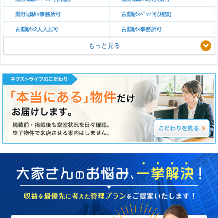
淵野辺駅×事務所可
古淵駅×ﾍﾟｯﾄ可(相談)
古淵駅×2人入居可
古淵駅×事務所可
もっと見る