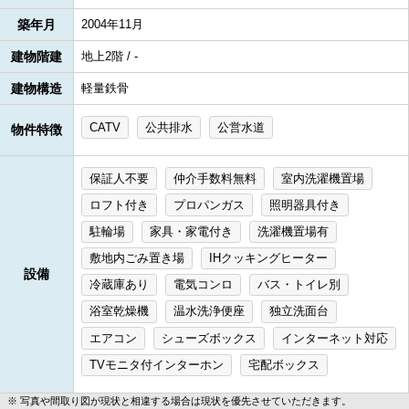
築年月
2004年11月
建物階建
地上2階 / -
建物構造
軽量鉄骨
CATV
公共排水
公営水道
物件特徴
保証人不要
仲介手数料無料
室内洗濯機置場
ロフト付き
プロパンガス
照明器具付き
駐輪場
家具・家電付き
洗濯機置場有
敷地内ごみ置き場
IHクッキングヒーター
設備
冷蔵庫あり
電気コンロ
バス・トイレ別
浴室乾燥機
温水洗浄便座
独立洗面台
エアコン
シューズボックス
インターネット対応
TVモニタ付インターホン
宅配ボックス
写真や間取り図が現状と相違する場合は現状を優先させていただきます。