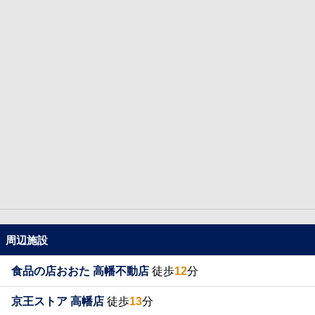
周辺施設
食品の店おおた 高幡不動店
徒歩
12
分
京王ストア 高幡店
徒歩
13
分