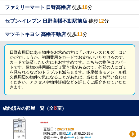
ファミリーマート 日野高幡店
徒歩
10
分
セブン-イレブン 日野高幡不動駅前店
徒歩
12
分
マツモトキヨシ 高幡不動店
徒歩
11
分
日野市周辺にある物件をお求めの方は「レオパレスヒルズ」はい
かがでしょうか。初期費用をカードでお支払いいただけるので、
カードで決済したい方にもおすすめです。こちらの物件はアパー
トです。建物の共用部にゴミ置き場があるので、外部の人にゴミ
を見られるなどのトラブルも減らせます。多摩都市モノレール程
久保周辺の物件で気になることがあれば、当社までお問い合わせ
ください。アクセスや物件詳細などを詳しくご紹介させていただ
きます。
8
成約済みの部屋一覧（全
室）
*****
更新日：
2023/11/28
階数:1階 / 間取:
1K
/ 面積:20.28㎡
管理:***** / 敷金:
*****
/ 礼金:
*****