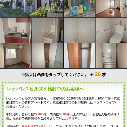
26
※拡大は画像をタップしてください。
全
枚
レオパレスヒルズを検討中のお客様へ
レオパレスヒルズの賃貸情報。（空室0件）2026年8月08日更新。2004年築（東京
都日野市）の賃貸アパートです。東京都日野市のお部屋探しはネクストライフへ
お任せください。
年間お問い合わせ数
22,000
件、成約数
5,000
件以上の弊社が、地域最大級の物件情
報から最新の物件情報をご紹介させていただきます。
お客様の「
今から見に行きたい！
」にも、できるかぎりご対応致します。ぜひお