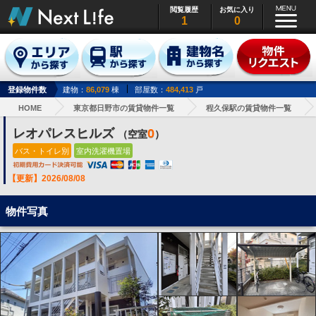
閲覧履歴
お気に入り
1
0
登録物件数
建物：
86,079
棟
部屋数：
484,413
戸
HOME
東京都日野市の賃貸物件一覧
程久保駅の賃貸物件一覧
レオパレスヒルズ
0
（空室
）
バス・トイレ別
室内洗濯機置場
【更新】2026/08/08
物件写真