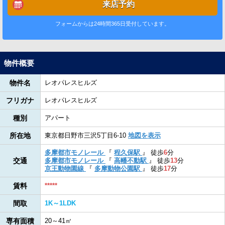
来店予約
フォームからは24時間365日受付しています。
物件概要
物件名
レオパレスヒルズ
フリガナ
レオパレスヒルズ
種別
アパート
所在地
東京都日野市三沢5丁目6-10
地図を表示
多摩都市モノレール
『
程久保駅
』
徒歩
6
分
交通
多摩都市モノレール
『
高幡不動駅
』
徒歩
13
分
京王動物園線
『
多摩動物公園駅
』
徒歩
17
分
賃料
*****
間取
1K～1LDK
専有面積
20～41㎡