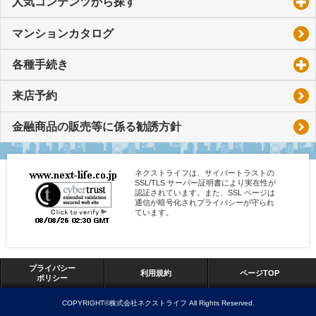
人気コンテンツから探す
click to expand contents
マンションカタログ
各種手続き
click to expand contents
来店予約
金融商品の販売等に係る勧誘方針
ネクストライフは、サイバートラストの
SSL/TLS サーバー証明書により実在性が
認証されています。また、SSL ページは
通信が暗号化されプライバシーが守られ
ています。
プライバシー
利用規約
ページTOP
ポリシー
COPYRIGHT©株式会社ネクストライフ All Rights Reserved.