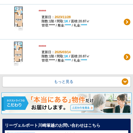
*****
更新日：
2023/11/28
階数:1階 / 間取:
1K
/ 面積:20.87㎡
管理:***** / 敷金:
*****
/ 礼金:
*****
*****
更新日：
2025/03/14
階数:1階 / 間取:
1K
/ 面積:20.87㎡
管理:***** / 敷金:
*****
/ 礼金:
*****
もっと見る
リーヴェルポート川崎塚越のお問い合わせはこちら