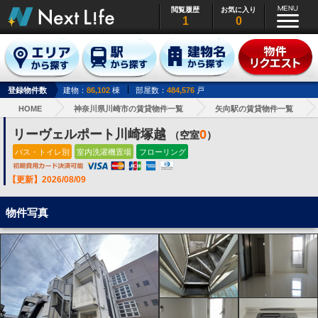
閲覧履歴
お気に入り
1
0
登録物件数
建物：
86,102
棟
部屋数：
484,576
戸
HOME
神奈川県川崎市の賃貸物件一覧
矢向駅の賃貸物件一覧
リーヴェルポート川崎塚越
0
（空室
）
バス・トイレ別
室内洗濯機置場
フローリング
【更新】2026/08/09
物件写真