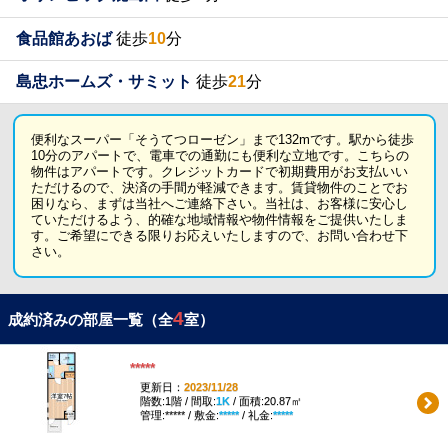
食品館あおば
徒歩
10
分
島忠ホームズ・サミット
徒歩
21
分
便利なスーパー「そうてつローゼン」まで132mです。駅から徒歩
10分のアパートで、電車での通勤にも便利な立地です。こちらの
物件はアパートです。クレジットカードで初期費用がお支払いい
ただけるので、決済の手間が軽減できます。賃貸物件のことでお
困りなら、まずは当社へご連絡下さい。当社は、お客様に安心し
ていただけるよう、的確な地域情報や物件情報をご提供いたしま
す。ご希望にできる限りお応えいたしますので、お問い合わせ下
さい。
4
成約済みの部屋一覧（全
室）
*****
更新日：
2023/11/28
階数:1階 / 間取:
1K
/ 面積:20.87㎡
管理:***** / 敷金:
*****
/ 礼金:
*****