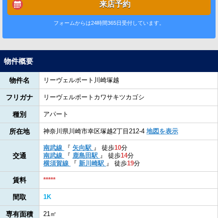
来店予約
フォームからは24時間365日受付しています。
物件概要
物件名
リーヴェルポート川崎塚越
フリガナ
リーヴェルポートカワサキツカゴシ
種別
アパート
所在地
神奈川県川崎市幸区塚越2丁目212-4
地図を表示
南武線
『
矢向駅
』
徒歩
10
分
交通
南武線
『
鹿島田駅
』
徒歩
14
分
横須賀線
『
新川崎駅
』
徒歩
19
分
賃料
*****
間取
1K
専有面積
21㎡