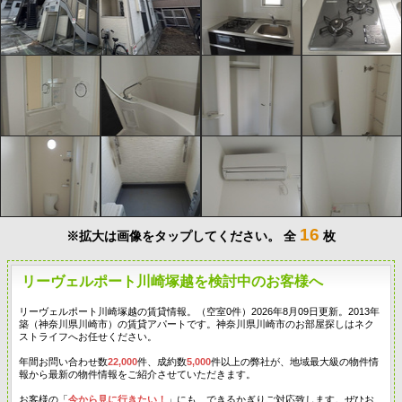
16
※拡大は画像をタップしてください。
全
枚
リーヴェルポート川崎塚越を検討中のお客様へ
リーヴェルポート川崎塚越の賃貸情報。（空室0件）2026年8月09日更新。2013年
築（神奈川県川崎市）の賃貸アパートです。神奈川県川崎市のお部屋探しはネク
ストライフへお任せください。
年間お問い合わせ数
22,000
件、成約数
5,000
件以上の弊社が、地域最大級の物件情
報から最新の物件情報をご紹介させていただきます。
お客様の「
今から見に行きたい！
」にも、できるかぎりご対応致します。ぜひお