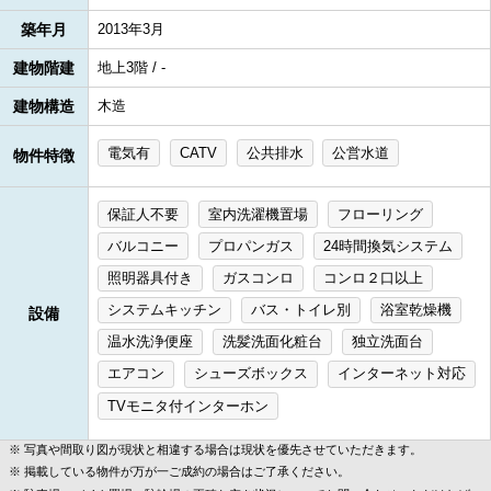
築年月
2013年3月
建物階建
地上3階 / -
建物構造
木造
電気有
CATV
公共排水
公営水道
物件特徴
保証人不要
室内洗濯機置場
フローリング
バルコニー
プロパンガス
24時間換気システム
照明器具付き
ガスコンロ
コンロ２口以上
システムキッチン
バス・トイレ別
浴室乾燥機
設備
温水洗浄便座
洗髪洗面化粧台
独立洗面台
エアコン
シューズボックス
インターネット対応
TVモニタ付インターホン
写真や間取り図が現状と相違する場合は現状を優先させていただきます。
掲載している物件が万が一ご成約の場合はご了承ください。