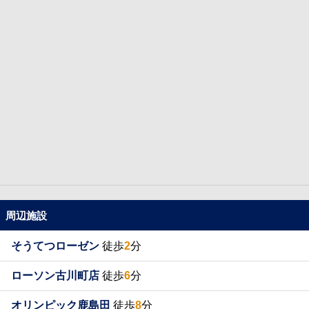
周辺施設
そうてつローゼン
徒歩
2
分
ローソン古川町店
徒歩
6
分
オリンピック鹿島田
徒歩
8
分