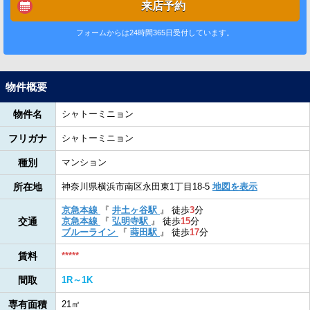
来店予約
フォームからは24時間365日受付しています。
物件概要
物件名
シャトーミニョン
フリガナ
シャトーミニョン
種別
マンション
所在地
神奈川県横浜市南区永田東1丁目18-5
地図を表示
京急本線
『
井土ヶ谷駅
』
徒歩
3
分
交通
京急本線
『
弘明寺駅
』
徒歩
15
分
ブルーライン
『
蒔田駅
』
徒歩
17
分
賃料
*****
間取
1R～1K
専有面積
21㎡