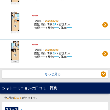
*****
更新日：
2026/05/12
階数:1階 / 間取:
1R
/ 面積:21㎡
管理:***** / 敷金:
*****
/ 礼金:
*****
*****
更新日：
2024/06/20
階数:1階 / 間取:
1K
/ 面積:21㎡
管理:***** / 敷金:
*****
/ 礼金:
*****
もっと見る
シャトーミニョンの口コミ・評判
全
1
件の
口コミ
があります。
スタッフ
-