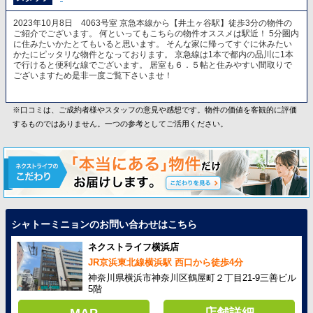
2023年10月8日 4063号室 京急本線から【井土ヶ谷駅】徒歩3分の物件の
ご紹介でございます。 何といってもこちらの物件オススメは駅近！ 5分圏内
に住みたいかたとてもいると思います。 そんな家に帰ってすぐに休みたい
かたにピッタリな物件となっております。 京急線は1本で都内の品川に1本
で行けると便利な線でございます。 居室も６．５帖と住みやすい間取りで
ございますため是非一度ご覧下さいませ！
※口コミは、ご成約者様やスタッフの意見や感想です。物件の価値を客観的に評価
するものではありません。一つの参考としてご活用ください。
シャトーミニョンのお問い合わせはこちら
ネクストライフ横浜店
JR京浜東北線横浜駅 西口から徒歩4分
神奈川県横浜市神奈川区鶴屋町２丁目21-9三善ビル
5階