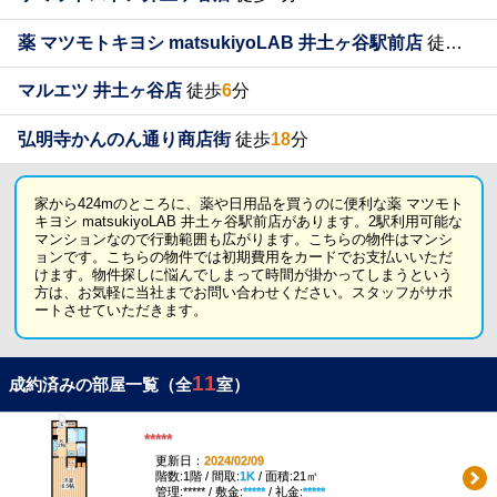
薬 マツモトキヨシ matsukiyoLAB 井土ヶ谷駅前店
徒歩
5
分
マルエツ 井土ヶ谷店
徒歩
6
分
弘明寺かんのん通り商店街
徒歩
18
分
家から424mのところに、薬や日用品を買うのに便利な薬 マツモト
キヨシ matsukiyoLAB 井土ヶ谷駅前店があります。2駅利用可能な
マンションなので行動範囲も広がります。こちらの物件はマンシ
ョンです。こちらの物件では初期費用をカードでお支払いいただ
けます。物件探しに悩んでしまって時間が掛かってしまうという
方は、お気軽に当社までお問い合わせください。スタッフがサポ
ートさせていただきます。
11
成約済みの部屋一覧（全
室）
*****
更新日：
2024/02/09
階数:1階 / 間取:
1K
/ 面積:21㎡
管理:***** / 敷金:
*****
/ 礼金:
*****