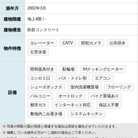
築年月
2002年3月
建物階建
地上4階 / -
建物構造
鉄筋コンクリート
エレベーター
CATV
防犯カメラ
公共排水
物件特徴
公営水道
照明器具付き
駐輪場
IHクッキングヒーター
コンロ１口
バス・トイレ別
エアコン
シューズボックス
室内洗濯機置場
フローリング
設備
バルコニー
オートロック
バイク置場あり
都市ガス
インターネット対応
保証人不要
敷地内ごみ置き場
システムキッチン
写真や間取り図が現状と相違する場合は現状を優先させていただきます。
掲載している物件が万が一ご成約の場合はご了承ください。