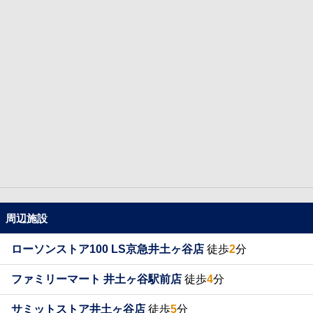
周辺施設
ローソンストア100 LS京急井土ヶ谷店
徒歩
2
分
ファミリーマート 井土ヶ谷駅前店
徒歩
4
分
サミットストア井土ヶ谷店
徒歩
5
分