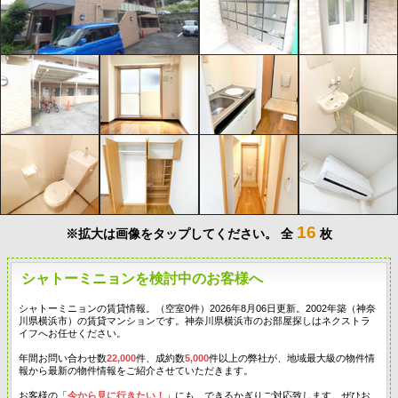
16
※拡大は画像をタップしてください。
全
枚
シャトーミニョンを検討中のお客様へ
シャトーミニョンの賃貸情報。（空室0件）2026年8月06日更新。2002年築（神奈
川県横浜市）の賃貸マンションです。神奈川県横浜市のお部屋探しはネクストラ
イフへお任せください。
年間お問い合わせ数
22,000
件、成約数
5,000
件以上の弊社が、地域最大級の物件情
報から最新の物件情報をご紹介させていただきます。
お客様の「
今から見に行きたい！
」にも、できるかぎりご対応致します。ぜひお