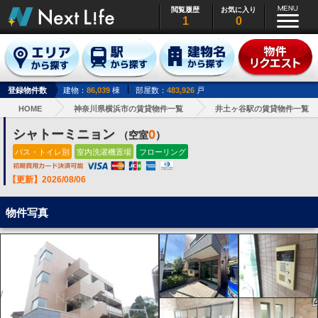
閲覧履歴
お気に入り
1
0
登録物件数
建物：
86,039
棟
部屋数：
483,926
戸
HOME
神奈川県横浜市の賃貸物件一覧
井土ヶ谷駅の賃貸物件一覧
シャトーミニョン
0
（空室
）
バス・トイレ別
室内洗濯機置場
フローリング
【更新】2026/08/06
物件写真