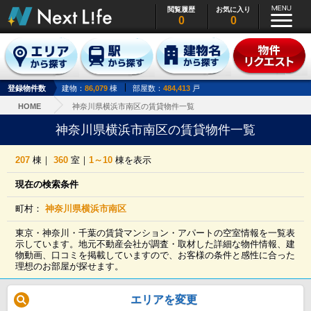
閲覧履歴
お気に入り
0
0
登録物件数
建物：
86,079
棟
部屋数：
484,413
戸
HOME
神奈川県横浜市南区の賃貸物件一覧
神奈川県横浜市南区の賃貸物件一覧
207
棟｜
360
室｜
1～10
棟を表示
現在の検索条件
町村：
神奈川県横浜市南区
東京・神奈川・千葉の賃貸マンション・アパートの空室情報を一覧表
示しています。地元不動産会社が調査・取材した詳細な物件情報、建
物動画、口コミを掲載していますので、お客様の条件と感性に合った
理想のお部屋が探せます。
エリアを変更