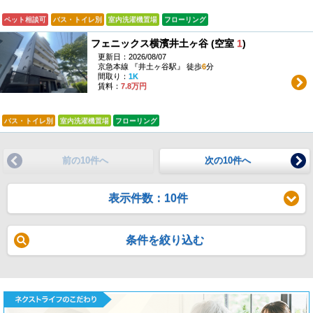
ペット相談可
バス・トイレ別
室内洗濯機置場
フローリング
フェニックス横濱井土ヶ谷 (空室
1
)
更新日：2026/08/07
京急本線 『井土ヶ谷駅』 徒歩
6
分
間取り：
1K
賃料：
7.8万円
バス・トイレ別
室内洗濯機置場
フローリング
前の10件へ
次の10件へ
表示件数：10件
条件を絞り込む