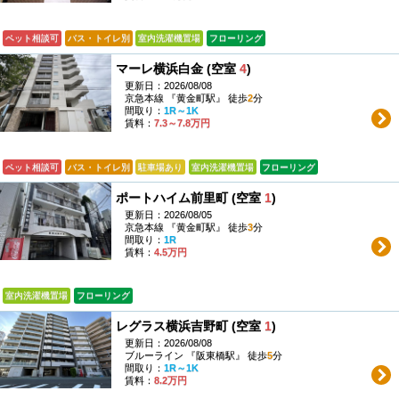
ペット相談可
バス・トイレ別
室内洗濯機置場
フローリング
マーレ横浜白金 (空室
4
)
更新日：2026/08/08
京急本線 『黄金町駅』 徒歩
2
分
間取り：
1R～1K
賃料：
7.3～7.8万円
ペット相談可
バス・トイレ別
駐車場あり
室内洗濯機置場
フローリング
ポートハイム前里町 (空室
1
)
更新日：2026/08/05
京急本線 『黄金町駅』 徒歩
3
分
間取り：
1R
賃料：
4.5万円
室内洗濯機置場
フローリング
レグラス横浜吉野町 (空室
1
)
更新日：2026/08/08
ブルーライン 『阪東橋駅』 徒歩
5
分
間取り：
1R～1K
賃料：
8.2万円