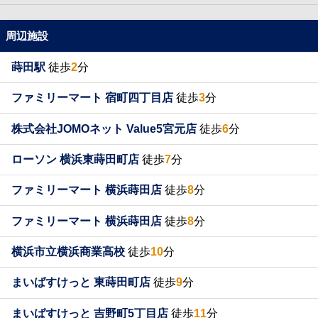
周辺施設
蒔田駅
徒歩
2
分
ファミリーマート 宿町四丁目店
徒歩
3
分
株式会社JOMOネット Value5宮元店
徒歩
6
分
ローソン 横浜東蒔田町店
徒歩
7
分
ファミリーマート 横浜蒔田店
徒歩
8
分
ファミリーマート 横浜蒔田店
徒歩
8
分
横浜市立横浜商業高校
徒歩
10
分
まいばすけっと 東蒔田町店
徒歩
9
分
まいばすけっと 吉野町5丁目店
徒歩
11
分