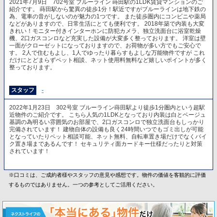
2021年7月9日 702号室 ブルーライン 蒔田駅の1LDK賃貸マンションのご
紹介です。 蒔田駅から驚異の徒歩1分！駅近ですがブルーラインは地下鉄の
為、電車の音がしないのが魅力の1つです。 また徒歩圏内にコンビニや薬局
などがありますので、日常生活にとても便利です。 2018年築で内装も大変
きれい！モニター付きインターホンに防犯カメラ、独立洗面台に浴室乾燥
機、2口ガスコンロなど充実した設備が大変多く整っております。 洋室は壁
一面がクローゼットになっておりますので、お荷物が多い方でもご安心で
す。 2人で住むもよし、1人でゆったり暮らすもよしな万能物件ですが これ
だけにとどまらずペット相談、ネット使用料無料など嬉しいポイントが多く
整っております。
スタッフ
-
2022年1月23日 302号室 ブルーライン蒔田駅より徒歩1分圏内という超駅
近物件のご紹介です。 こちら人気の1LDKとなっており内装は白とベージュ
基調の為明るい雰囲気のお部屋で、2口ガスコンロで独立洗面台もしっかり
完備されています！ 建物自体の設備も良く24時間いつでもゴミ出しが可能
となっていたりペット相談可能、ネット無料、自転車置き場だけでなくバイ
ク置き場まであるんです！ セキュリティ面カードキー仕様だったりと対策
されています！
※口コミは、ご成約者様やスタッフの意見や感想です。物件の価値を客観的に評価
するものではありません。一つの参考としてご活用ください。