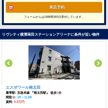
来店予約
フォームからは24時間365日受付しています。
リヴシティ横濱蒔田ステーションアリーナに条件が近い物件
エスポワール南太田
最寄駅: 京急本線 『南太田駅』 徒歩
1
分
間取り:
1R～1LDK
賃料:
9.8万円