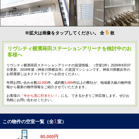
5
※拡大は画像をタップしてください。
全
枚
リヴシティ横濱蒔田ステーションアリーナを検討中のお
客様へ
リヴシティ横濱蒔田ステーションアリーナの賃貸情報。（空室1件）2026年8月07
日更新。2018年築（神奈川県横浜市）の賃貸マンションです。神奈川県横浜市の
お部屋探しはネクストライフへお任せください。
年間お問い合わせ数
22,000
件、成約数
5,000
件以上の弊社が、地域最大級の物件情
報から最新の物件情報をご紹介させていただきます。
お客様の「
今から見に行きたい！
」にも、できるかぎりご対応致します。ぜひお
気軽にお問い合わせください。
1
この物件の空室一覧（全
室）
80,000円