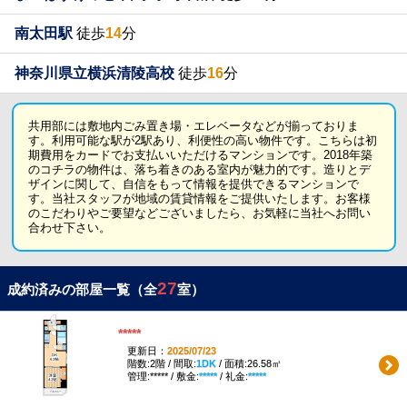
南太田駅
徒歩
14
分
神奈川県立横浜清陵高校
徒歩
16
分
共用部には敷地内ごみ置き場・エレベータなどが揃っておりま
す。利用可能な駅が2駅あり、利便性の高い物件です。こちらは初
期費用をカードでお支払いいただけるマンションです。2018年築
のコチラの物件は、落ち着きのある室内が魅力的です。造りとデ
ザインに関して、自信をもって情報を提供できるマンションで
す。当社スタッフが地域の賃貸情報をご提供いたします。お客様
のこだわりやご要望などございましたら、お気軽に当社へお問い
合わせ下さい。
27
成約済みの部屋一覧（全
室）
*****
更新日：
2025/07/23
階数:2階 / 間取:
1DK
/ 面積:26.58㎡
管理:***** / 敷金:
*****
/ 礼金:
*****