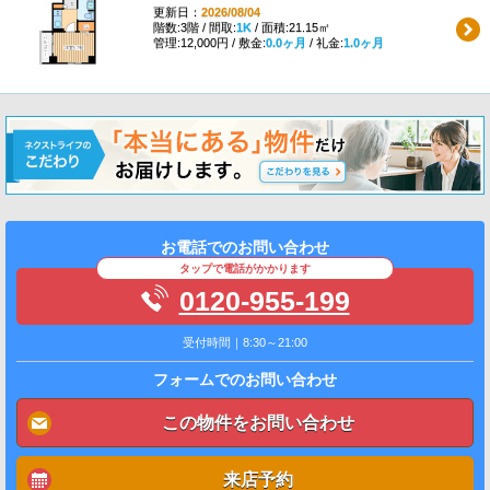
更新日：
2026/08/04
階数:3階 / 間取:
1K
/ 面積:21.15㎡
管理:12,000円 / 敷金:
0.0ヶ月
/ 礼金:
1.0ヶ月
お電話でのお問い合わせ
タップで電話がかかります
0120-955-199
受付時間｜8:30～21:00
フォームでのお問い合わせ
この物件をお問い合わせ
来店予約