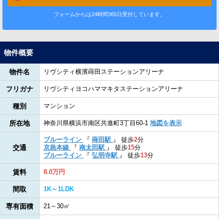
フォームからは24時間365日受付しています。
物件概要
物件名
リヴシティ横濱蒔田ステーションアリーナ
フリガナ
リヴシティヨコハママキタステーションアリーナ
種別
マンション
所在地
神奈川県横浜市南区共進町3丁目60-1
地図を表示
ブルーライン
『
蒔田駅
』
徒歩
2
分
交通
京急本線
『
南太田駅
』
徒歩
15
分
ブルーライン
『
弘明寺駅
』
徒歩
13
分
賃料
8.0万円
間取
1K～1LDK
専有面積
21～30㎡