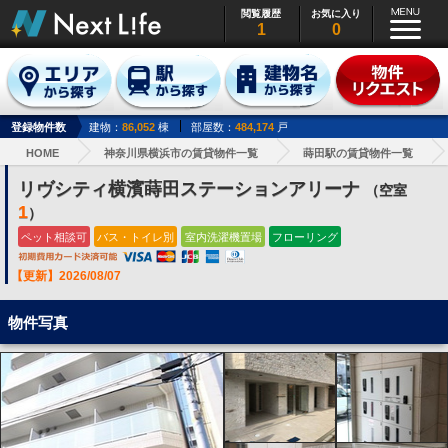
閲覧履歴
お気に入り
1
0
登録物件数
建物：
86,052
棟
部屋数：
484,174
戸
HOME
神奈川県横浜市の賃貸物件一覧
蒔田駅の賃貸物件一覧
リヴシティ横濱蒔田ステーションアリーナ
（空室
1
）
ペット相談可
バス・トイレ別
室内洗濯機置場
フローリング
【更新】2026/08/07
物件写真