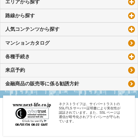
エリアから探す
click to expand contents
路線から探す
click to expand contents
人気コンテンツから探す
click to expand contents
マンションカタログ
各種手続き
click to expand contents
来店予約
金融商品の販売等に係る勧誘方針
ネクストライフは、サイバートラストの
SSL/TLS サーバー証明書により実在性が
認証されています。また、SSL ページは
通信が暗号化されプライバシーが守られ
ています。