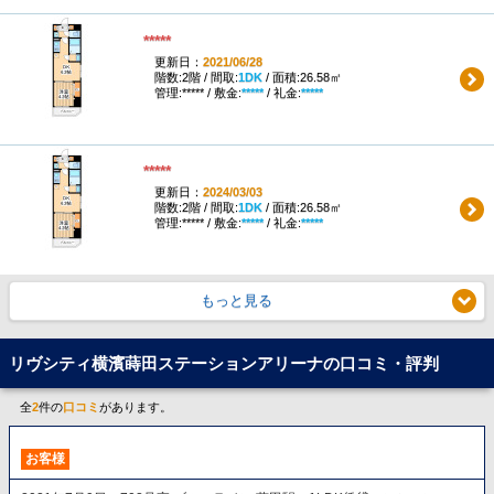
*****
更新日：
2021/06/28
階数:2階 / 間取:
1DK
/ 面積:26.58㎡
管理:***** / 敷金:
*****
/ 礼金:
*****
*****
更新日：
2024/03/03
階数:2階 / 間取:
1DK
/ 面積:26.58㎡
管理:***** / 敷金:
*****
/ 礼金:
*****
もっと見る
リヴシティ横濱蒔田ステーションアリーナの口コミ・評判
全
2
件の
口コミ
があります。
お客様