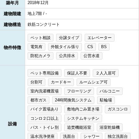
築年月
2018年12月
建物階建
地上7階 / -
建物構造
鉄筋コンクリート
ペット相談
分譲タイプ
エレベーター
電気有
外観タイル張り
CS
BS
物件特徴
防犯カメラ
公共排水
公営水道
ペット専用設備
保証人不要
２人入居可
分割可
カードキー
ルームシェア可
室内洗濯機置場
フローリング
バルコニー
都市ガス
24時間換気システム
駐輪場
バイク置場あり
敷地内ごみ置き場
ガスコンロ
コンロ２口以上
システムキッチン
設備
バス・トイレ別
追焚機能浴室
浴室乾燥機
温水洗浄便座
洗面台
シャワー
独立洗面台