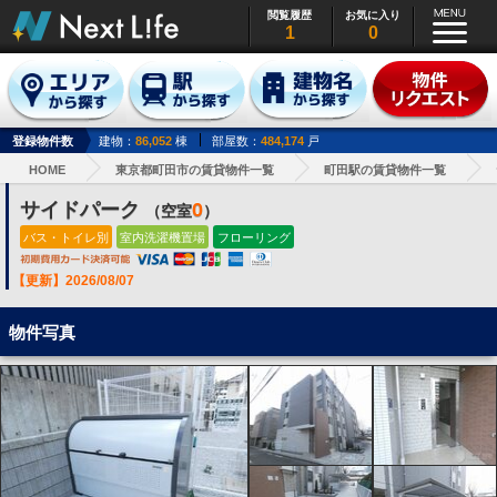
閲覧履歴
お気に入り
1
0
登録物件数
建物：
86,052
棟
部屋数：
484,174
戸
HOME
東京都町田市の賃貸物件一覧
町田駅の賃貸物件一覧
サイドパーク
0
（空室
）
バス・トイレ別
室内洗濯機置場
フローリング
【更新】2026/08/07
物件写真