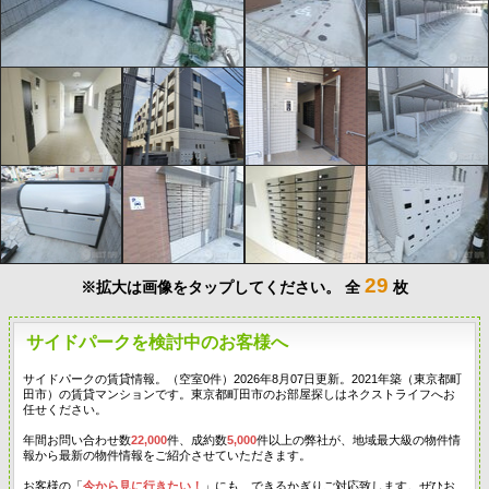
29
※拡大は画像をタップしてください。
全
枚
サイドパークを検討中のお客様へ
サイドパークの賃貸情報。（空室0件）2026年8月07日更新。2021年築（東京都町
田市）の賃貸マンションです。東京都町田市のお部屋探しはネクストライフへお
任せください。
年間お問い合わせ数
22,000
件、成約数
5,000
件以上の弊社が、地域最大級の物件情
報から最新の物件情報をご紹介させていただきます。
お客様の「
今から見に行きたい！
」にも、できるかぎりご対応致します。ぜひお