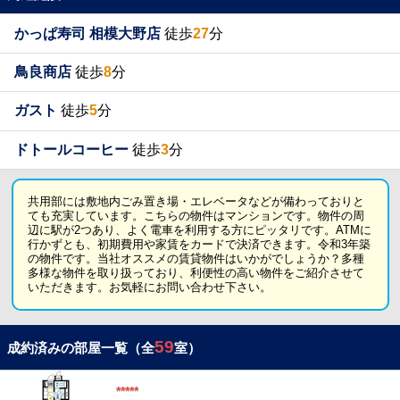
かっぱ寿司 相模大野店
徒歩
27
分
鳥良商店
徒歩
8
分
ガスト
徒歩
5
分
ドトールコーヒー
徒歩
3
分
共用部には敷地内ごみ置き場・エレベータなどが備わっておりと
ても充実しています。こちらの物件はマンションです。物件の周
辺に駅が2つあり、よく電車を利用する方にピッタリです。ATMに
行かずとも、初期費用や家賃をカードで決済できます。令和3年築
の物件です。当社オススメの賃貸物件はいかがでしょうか？多種
多様な物件を取り扱っており、利便性の高い物件をご紹介させて
いただきます。お気軽にお問い合わせ下さい。
59
成約済みの部屋一覧（全
室）
*****