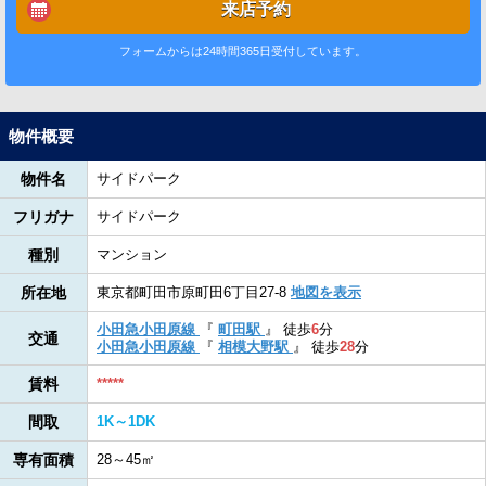
来店予約
フォームからは24時間365日受付しています。
物件概要
物件名
サイドパーク
フリガナ
サイドパーク
種別
マンション
所在地
東京都町田市原町田6丁目27-8
地図を表示
小田急小田原線
『
町田駅
』
徒歩
6
分
交通
小田急小田原線
『
相模大野駅
』
徒歩
28
分
賃料
*****
間取
1K～1DK
専有面積
28～45㎡