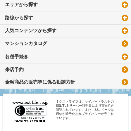
エリアから探す
click to expand contents
路線から探す
click to expand contents
人気コンテンツから探す
click to expand contents
マンションカタログ
各種手続き
click to expand contents
来店予約
金融商品の販売等に係る勧誘方針
ネクストライフは、サイバートラストの
SSL/TLS サーバー証明書により実在性が
認証されています。また、SSL ページは
通信が暗号化されプライバシーが守られ
ています。