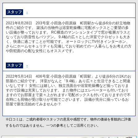
スタッフ
-
2021年8月28日 203号室 小田急小田原線 町田駅から徒歩6分の好立地物
件のご紹介です。 築浅の当物件は浴室乾燥機に宅配ボックスとご要望の多
い設備が整っております。 RC構造のマンションタイプで窓が複層ガラスと
なっており防音性もバツグン。 9.4帖の広々とした洋室でクロゼットも大き
く、快適に過ごすことが可能です。 オートロックにTV付きインターホン、
さらにホームセキュリティも完備しており初めての一人暮らしをお考えの方
や防犯面の心配な女性にもオススメです。
スタッフ
-
2022年5月14日 406号室 小田急小田原線「町田駅」より徒歩6分の1Kのお
部屋のご紹介です。 洋室がなんと「9.4帖」あり広々と生活できること間違
いなしです！ 女性には嬉しい、独立洗面台や浴室乾燥機など揃っておりま
すので設備は充実しております。 また物件にはエレベーターも付いており
ますのでお部屋まで楽々上がれます♪ 宅配ボックスも付いておりますので不
在時にも荷物が受け取りが可能でございます。 設備が充分に揃っているお
部屋で新生活始めてみませんか？
※口コミは、ご成約者様やスタッフの意見や感想です。物件の価値を客観的に評価
するものではありません。一つの参考としてご活用ください。