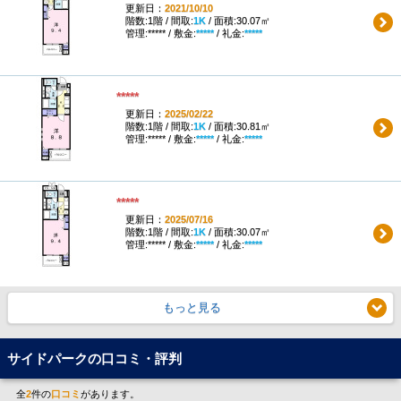
更新日：
2021/10/10
階数:1階 / 間取:
1K
/ 面積:30.07㎡
管理:***** / 敷金:
*****
/ 礼金:
*****
*****
更新日：
2025/02/22
階数:1階 / 間取:
1K
/ 面積:30.81㎡
管理:***** / 敷金:
*****
/ 礼金:
*****
*****
更新日：
2025/07/16
階数:1階 / 間取:
1K
/ 面積:30.07㎡
管理:***** / 敷金:
*****
/ 礼金:
*****
もっと見る
サイドパークの口コミ・評判
全
2
件の
口コミ
があります。