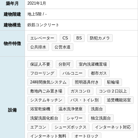
築年月
2021年1月
建物階建
地上5階 / -
建物構造
鉄筋コンクリート
エレベーター
CS
BS
防犯カメラ
物件特徴
公共排水
公営水道
保証人不要
分割可
室内洗濯機置場
フローリング
バルコニー
都市ガス
24時間換気システム
照明器具付き
駐輪場
敷地内ごみ置き場
ガスコンロ
コンロ２口以上
システムキッチン
バス・トイレ別
追焚機能浴室
浴室乾燥機
温水洗浄便座
洗面台
設備
洗髪洗面化粧台
シャワー
独立洗面台
エアコン
シューズボックス
インターネット対応
インターネット無料
オートロック