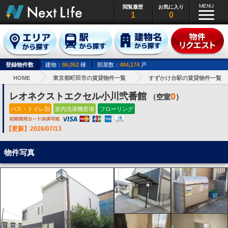
閲覧履歴
お気に入り
1
0
登録物件数
建物：
86,052
棟
部屋数：
484,174
戸
HOME
東京都町田市の賃貸物件一覧
すずかけ台駅の賃貸物件一覧
レオネクストエクセル小川弐番館
0
（空室
）
バス・トイレ別
室内洗濯機置場
フローリング
【更新】2026/07/13
物件写真