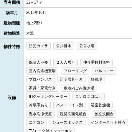
専有面積
22～27㎡
築年月
2013年10月
建物階建
地上2階 / -
建物構造
木造
防犯カメラ
公共排水
公営水道
物件特徴
保証人不要
２人入居可
仲介手数料無料
室内洗濯機置場
フローリング
バルコニー
プロパンガス
照明器具付き
駐輪場
家具・家電付き
敷地内ごみ置き場
IHクッキングヒーター
コンロ２口以上
設備
冷蔵庫あり
バス・トイレ別
浴室乾燥機
温水洗浄便座
洗髪洗面化粧台
独立洗面台
エアコン
シューズボックス
インターネット対応
TVモニタ付インターホン