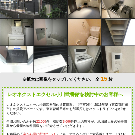
15
※拡大は画像をタップしてください。
全
枚
レオネクストエクセル小川弐番館を検討中のお客様へ
レオネクストエクセル小川弐番館の賃貸情報。（空室0件）2013年築（東京都町田
市）の賃貸アパートです。東京都町田市のお部屋探しはネクストライフへお任せ
ください。
年間お問い合わせ数
22,000
件、成約数
5,000
件以上の弊社が、地域最大級の物件情
報から最新の物件情報をご紹介させていただきます。
お客様の「
今から見に行きたい！
」にも、できるかぎりご対応致します。ぜひお