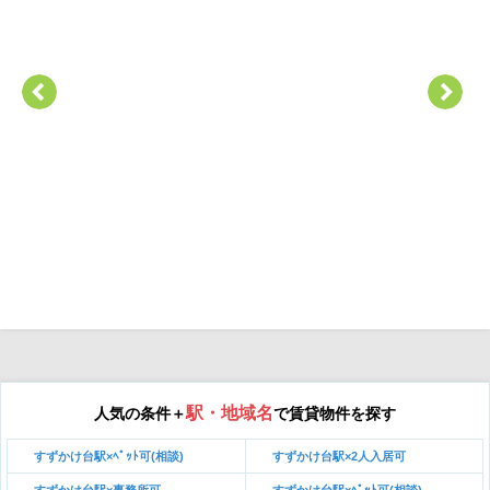
駅・地域名
人気の条件＋
で賃貸物件を探す
すずかけ台駅×ﾍﾟｯﾄ可(相談)
すずかけ台駅×2人入居可
すずかけ台駅×事務所可
すずかけ台駅×ﾍﾟｯﾄ可(相談)