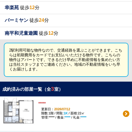
幸楽苑
徒歩
12
分
バーミヤン
徒歩
24
分
南平和児童遊園
徒歩
12
分
2駅利用可能な物件なので、交通経路を選ぶことができます。こち
らは初期費用をカードでお支払いいただける物件です。こちらの
物件はアパートです。できるだけ早めに不動産情報を集めたい方
は当社スタッフまでご連絡ください。地域の不動産情報をいち早
くお届けします。
3
成約済みの部屋一覧（全
室）
*****
更新日：
2026/07/12
階数:1階 / 間取:
1K
/ 面積:22㎡
管理:***** / 敷金:
*****
/ 礼金:
*****