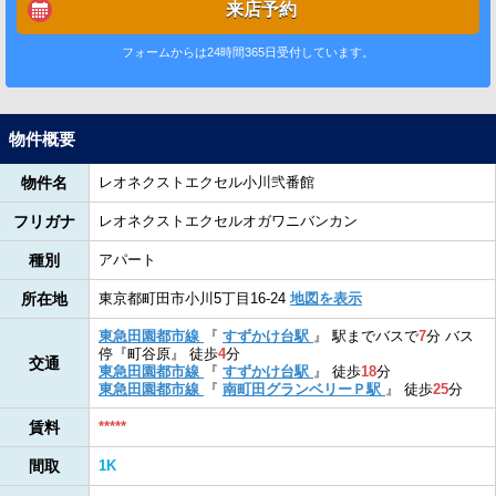
来店予約
フォームからは24時間365日受付しています。
物件概要
物件名
レオネクストエクセル小川弐番館
フリガナ
レオネクストエクセルオガワニバンカン
種別
アパート
所在地
東京都町田市小川5丁目16-24
地図を表示
東急田園都市線
『
すずかけ台駅
』
駅までバスで
7
分
バス
停『町谷原』
徒歩
4
分
交通
東急田園都市線
『
すずかけ台駅
』
徒歩
18
分
東急田園都市線
『
南町田グランベリーＰ駅
』
徒歩
25
分
賃料
*****
間取
1K