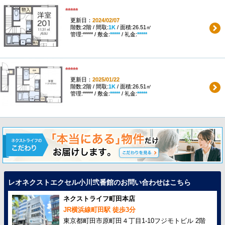
*****
更新日：
2024/02/07
階数:2階 / 間取:
1K
/ 面積:26.51㎡
管理:***** / 敷金:
*****
/ 礼金:
*****
*****
更新日：
2025/01/22
階数:2階 / 間取:
1K
/ 面積:26.51㎡
管理:***** / 敷金:
*****
/ 礼金:
*****
レオネクストエクセル小川弐番館のお問い合わせはこちら
ネクストライフ町田本店
JR横浜線町田駅 徒歩3分
東京都町田市原町田４丁目1-10フジモトビル 2階