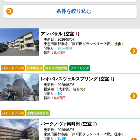
条件を絞り込む
アンバサル (空室
1
)
更新日：2026/08/07
東急田園都市線 『南町田グランベリーＰ駅』 徒歩
13
分
間取り：
2K～2DK
賃料：
9.4万円
バス・トイレ別
駐車場あり
室内洗濯機置場
フローリング
レオパレスウェルスプリング (空室
1
)
更新日：2026/08/05
横浜線 『成瀬駅』 徒歩
9
分
間取り：
1K
賃料：
6.0万円
バス・トイレ別
室内洗濯機置場
パークノヴァ南町田 (空室
1
)
更新日：2026/08/07
東急田園都市線 『南町田グランベリーＰ駅』 徒歩
12
分
間取り：
3LDK