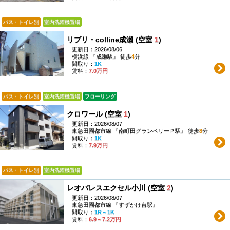
バス・トイレ別
室内洗濯機置場
リブリ・colline成瀬 (空室
1
)
更新日：2026/08/06
横浜線 『成瀬駅』 徒歩
4
分
間取り：
1K
賃料：
7.0万円
バス・トイレ別
室内洗濯機置場
フローリング
クロワール (空室
1
)
更新日：2026/08/07
東急田園都市線 『南町田グランベリーＰ駅』 徒歩
8
分
間取り：
1K
賃料：
7.9万円
バス・トイレ別
室内洗濯機置場
レオパレスエクセル小川 (空室
2
)
更新日：2026/08/07
東急田園都市線 『すずかけ台駅』
間取り：
1R～1K
賃料：
6.9～7.2万円