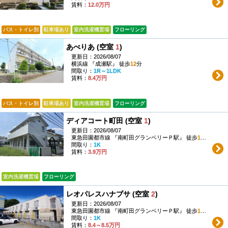
賃料：
12.0万円
バス・トイレ別
駐車場あり
室内洗濯機置場
フローリング
あべりあ (空室
1
)
更新日：2026/08/07
横浜線 『成瀬駅』 徒歩
12
分
間取り：
1R～1LDK
賃料：
8.4万円
バス・トイレ別
駐車場あり
室内洗濯機置場
フローリング
ディアコート町田 (空室
1
)
更新日：2026/08/07
東急田園都市線 『南町田グランベリーＰ駅』 徒歩
13
分
間取り：
1K
賃料：
3.9万円
室内洗濯機置場
フローリング
レオパレスハナブサ (空室
2
)
更新日：2026/08/07
東急田園都市線 『南町田グランベリーＰ駅』 徒歩
11
分
間取り：
1K
賃料：
8.4～8.5万円