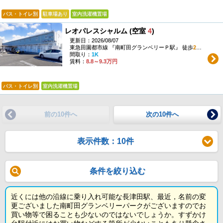
バス・トイレ別
駐車場あり
室内洗濯機置場
レオパレスシャルム (空室
4
)
更新日：2026/08/07
東急田園都市線 『南町田グランベリーＰ駅』 徒歩
20
分
間取り：
1K
賃料：
8.8～9.3万円
バス・トイレ別
室内洗濯機置場
前の10件へ
次の10件へ
表示件数：10件
条件を絞り込む
近くには他の沿線に乗り入れ可能な長津田駅、最近，名前の変
更ございました南町田グランベリーパークがございますのでお
買い物等で困ることも少ないのではないでしょうか。すずかけ