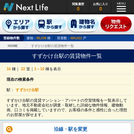
閲覧履歴
お気に入り
0
0
登録物件数
建物：
86,038
棟
部屋数：
484,022
戸
HOME
すずかけ台駅の賃貸物件一覧
すずかけ台駅の賃貸物件一覧
16
棟｜
22
室｜
1～10
棟を表示
現在の検索条件
駅：
すずかけ台駅
すずかけ台駅の賃貸マンション・アパートの空室情報を一覧表示して
います。地元不動産会社が調査・取材した詳細な物件情報、建物動
画、口コミを掲載していますので、お客様の条件と感性に合った理想
のお部屋が探せます。
沿線・駅を変更