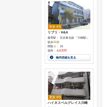
更新 8/9
リブリ・H&A
最寄駅： 京浜東北線 『川崎駅』
徒歩
20
分
間取り： 1K
賃料：
8.6万円
物件詳細を見る
更新 8/9
ハイネスベルグレイス川崎