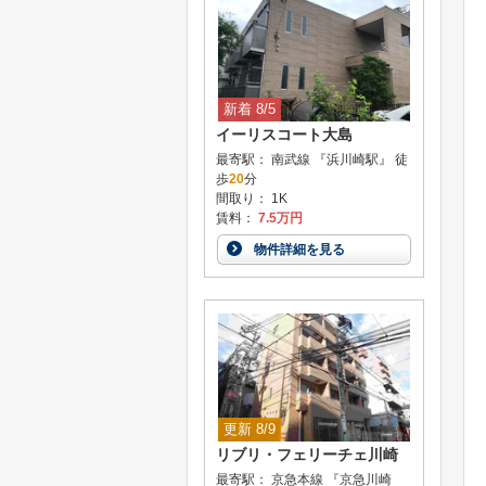
新着 8/5
イーリスコート大島
最寄駅： 南武線 『浜川崎駅』 徒
歩
20
分
間取り： 1K
賃料：
7.5万円
物件詳細を見る
更新 8/9
リブリ・フェリーチェ川崎
最寄駅： 京急本線 『京急川崎