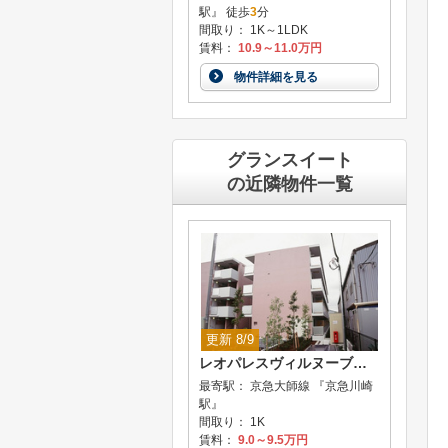
駅』 徒歩
3
分
間取り： 1K～1LDK
賃料：
10.9～11.0万円
物件詳細を見る
グランスイート
の近隣物件一覧
更新 8/9
レオパレスヴィルヌーブ川崎A
最寄駅： 京急大師線 『京急川崎
駅』
間取り： 1K
賃料：
9.0～9.5万円