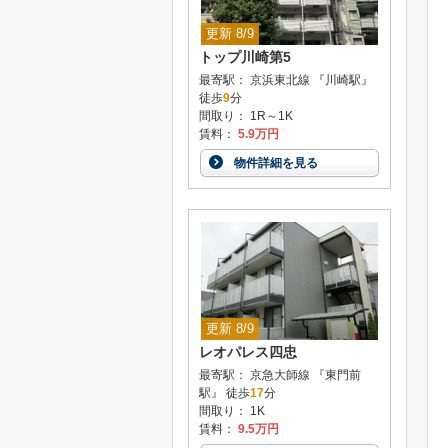
更新 8/9
トップ川崎第5
最寄駅： 京浜東北線 『川崎駅』
徒歩
9
分
間取り： 1R～1K
賃料：
5.9万円
物件詳細を見る
更新 8/9
レオパレス四忠
最寄駅： 京急大師線 『東門前
駅』 徒歩
17
分
間取り： 1K
賃料：
9.5万円