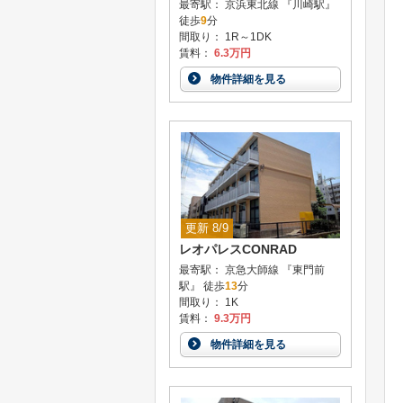
最寄駅： 京浜東北線 『川崎駅』
徒歩
9
分
間取り： 1R～1DK
賃料：
6.3万円
物件詳細を見る
更新 8/9
レオパレスCONRAD
最寄駅： 京急大師線 『東門前
駅』 徒歩
13
分
間取り： 1K
賃料：
9.3万円
物件詳細を見る