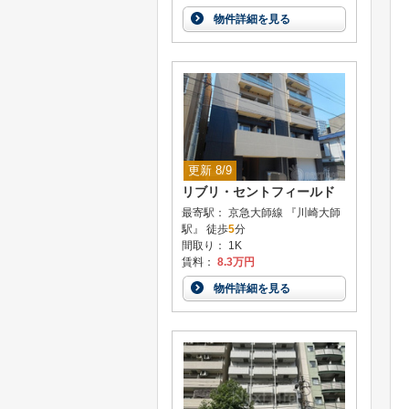
物件詳細を見る
更新 8/9
リブリ・セントフィールド
最寄駅： 京急大師線 『川崎大師
駅』 徒歩
5
分
間取り： 1K
賃料：
8.3万円
物件詳細を見る