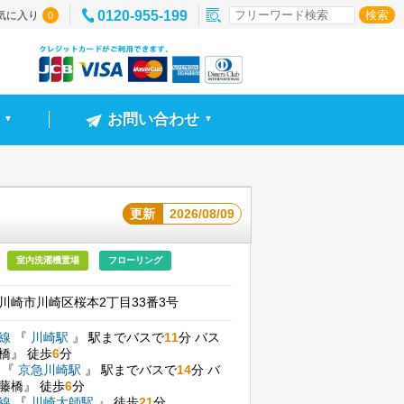
0120-955-199
気に入り
0
お問い合わせ
▼
▼
更新
2026/08/09
室内洗濯機置場
フローリング
川崎市川崎区桜本2丁目33番3号
本線
『
川崎駅
』
駅までバスで
11
分
バス
藤橋』
徒歩
6
分
線
『
京急川崎駅
』
駅までバスで
14
分
バ
池藤橋』
徒歩
6
分
師線
『
川崎大師駅
』
徒歩
21
分