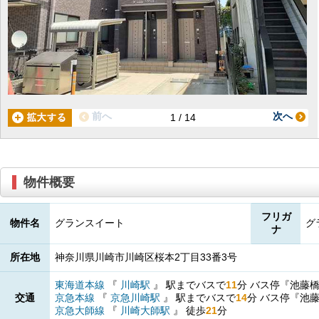
前へ
次へ
1 / 14
物件概要
フリガ
物件名
グランスイート
グ
ナ
所在地
神奈川県川崎市川崎区桜本2丁目33番3号
東海道本線
『
川崎駅
』
駅までバスで
11
分
バス停『池藤
交通
京急本線
『
京急川崎駅
』
駅までバスで
14
分
バス停『池
京急大師線
『
川崎大師駅
』
徒歩
21
分