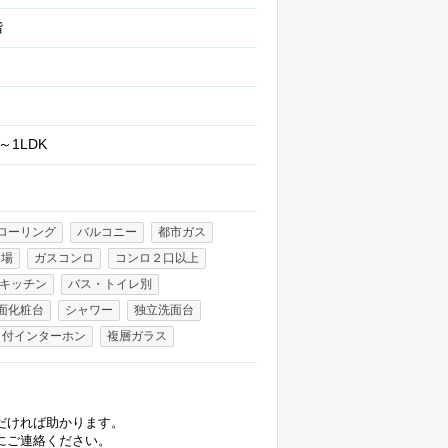
階
～1LDK
ローリング
バルコニー
都市ガス
き場
ガスコンロ
コンロ２口以上
キッチン
バス・トイレ別
面化粧台
シャワー
独立洗面台
タ付インターホン
複層ガラス
だければ助かります。
にご連絡ください。