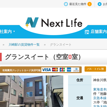
最近見た物件
お
1
社案内
店舗案内
▼
»
川崎駅の賃貸物件一覧
»
グランスイート
グランスイート（空室
0
室）
バス・トイレ別
初期費用クレジットカード決済可能
住所
神奈川県
東海道
停『池
交通
京急本
ス停『
京急大