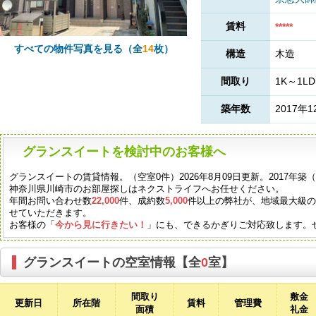
賃料
*****
すべての物件写真を見る（全
14
枚）
構造
木造
間取り
1K～1LD
築年数
2017年1
グランスイートを検討中のお客様へ
グランスイートの賃貸情報。（空室0件）2026年8月09日更新。2017年
神奈川県川崎市のお部屋探しはネクストライフへお任せください。
年間お問い合わせ数
22,000
件、成約数
5,000
件以上の弊社が、地域最大級
せていただきます。
お客様の「
今から見に行きたい！
」にも、できるかぎりご対応致します。
グランスイートの空室情報【全
0
室】
間取り
敷金
更新日
所在階
賃料
管理費
面積
礼金