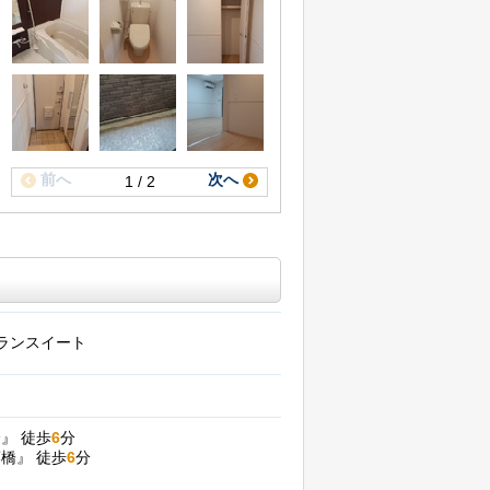
前へ
次へ
1 / 2
ランスイート
橋』
徒歩
6
分
藤橋』
徒歩
6
分