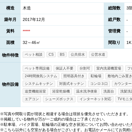
構造
木造
総階数
3
築年月
2017年12月
総戸数
-
賃料
管理費
*****
-
面積
32～46㎡
間取り
1K
ペット相談
CS
BS
公共排水
公営水道
物件特徴
ペット専用設備
保証人不要
分割可
室内洗濯機置場
フ
24時間換気システム
照明器具付き
駐輪場
敷地内ごみ置
システムキッチン
対面式キッチン
コンロ３口
カウンター
物件設備
追焚機能浴室
浴室乾燥機
温水洗浄便座
洗面台
洗髪洗
エアコン
シューズボックス
インターネット対応
TVモニ
※写真や間取り図が現状と相違する場合は現状を優先させていただきます。
※掲載している物件が万が一ご成約の場合はご了承ください。
※駐車場、バイク置場、駐輪場の正確な空き状況についてお問い合わせいた
※こちら以外にも空室がある場合がございます。お電話かメールにてお気軽