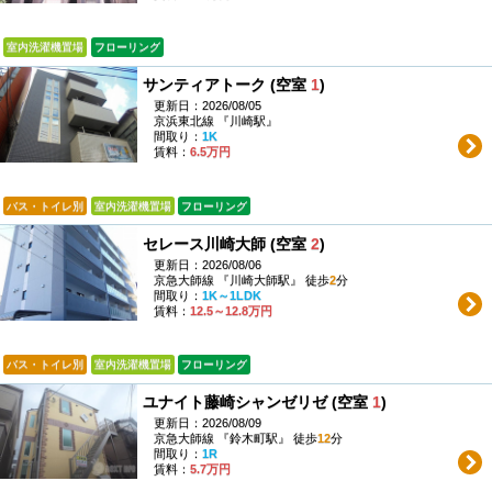
室内洗濯機置場
フローリング
サンティアトーク (空室
1
)
更新日：2026/08/05
京浜東北線 『川崎駅』
間取り：
1K
賃料：
6.5万円
バス・トイレ別
室内洗濯機置場
フローリング
セレース川崎大師 (空室
2
)
更新日：2026/08/06
京急大師線 『川崎大師駅』 徒歩
2
分
間取り：
1K～1LDK
賃料：
12.5～12.8万円
バス・トイレ別
室内洗濯機置場
フローリング
ユナイト藤崎シャンゼリゼ (空室
1
)
更新日：2026/08/09
京急大師線 『鈴木町駅』 徒歩
12
分
間取り：
1R
賃料：
5.7万円