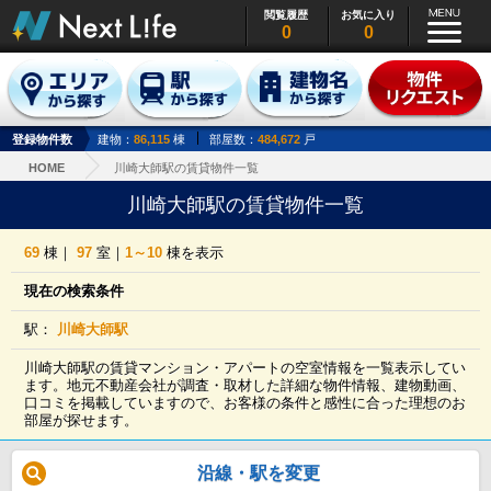
閲覧履歴
お気に入り
0
0
登録物件数
建物：
86,115
棟
部屋数：
484,672
戸
HOME
川崎大師駅の賃貸物件一覧
川崎大師駅の賃貸物件一覧
69
棟｜
97
室｜
1～10
棟を表示
現在の検索条件
駅：
川崎大師駅
川崎大師駅の賃貸マンション・アパートの空室情報を一覧表示してい
ます。地元不動産会社が調査・取材した詳細な物件情報、建物動画、
口コミを掲載していますので、お客様の条件と感性に合った理想のお
部屋が探せます。
沿線・駅を変更