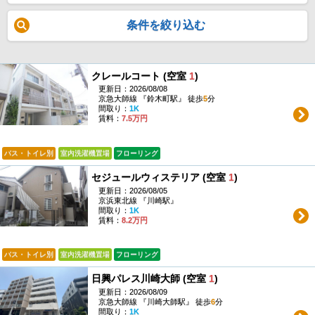
条件を絞り込む
クレールコート (空室
1
)
更新日：2026/08/08
京急大師線 『鈴木町駅』 徒歩
5
分
間取り：
1K
賃料：
7.5万円
バス・トイレ別
室内洗濯機置場
フローリング
セジュールウィステリア (空室
1
)
更新日：2026/08/05
京浜東北線 『川崎駅』
間取り：
1K
賃料：
8.2万円
バス・トイレ別
室内洗濯機置場
フローリング
日興パレス川崎大師 (空室
1
)
更新日：2026/08/09
京急大師線 『川崎大師駅』 徒歩
6
分
間取り：
1K