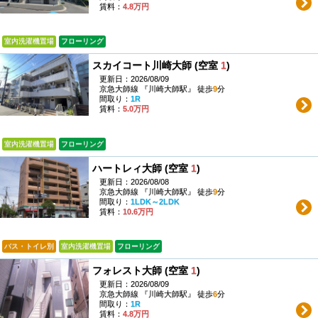
賃料：
4.8万円
室内洗濯機置場
フローリング
スカイコート川崎大師 (空室
1
)
更新日：2026/08/09
京急大師線 『川崎大師駅』 徒歩
9
分
間取り：
1R
賃料：
5.0万円
室内洗濯機置場
フローリング
ハートレィ大師 (空室
1
)
更新日：2026/08/08
京急大師線 『川崎大師駅』 徒歩
9
分
間取り：
1LDK～2LDK
賃料：
10.6万円
バス・トイレ別
室内洗濯機置場
フローリング
フォレスト大師 (空室
1
)
更新日：2026/08/09
京急大師線 『川崎大師駅』 徒歩
6
分
間取り：
1R
賃料：
4.8万円