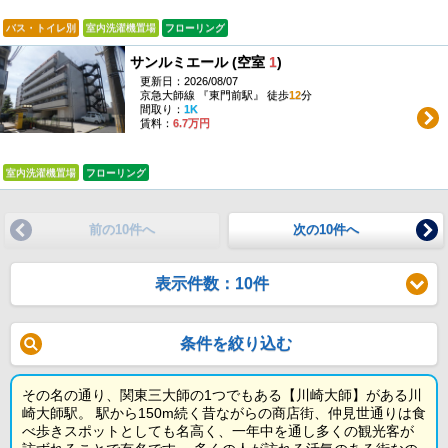
バス・トイレ別
室内洗濯機置場
フローリング
サンルミエール (空室
1
)
更新日：2026/08/07
京急大師線 『東門前駅』 徒歩
12
分
間取り：
1K
賃料：
6.7万円
室内洗濯機置場
フローリング
前の10件へ
次の10件へ
表示件数：10件
条件を絞り込む
その名の通り、関東三大師の1つでもある【川崎大師】がある川
崎大師駅。 駅から150m続く昔ながらの商店街、仲見世通りは食
べ歩きスポットとしても名高く、一年中を通し多くの観光客が