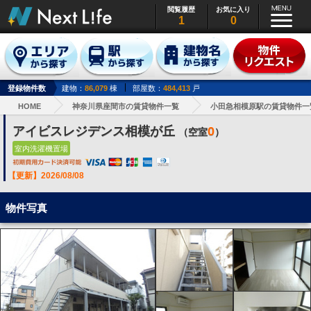
閲覧履歴
お気に入り
1
0
登録物件数
建物：
86,079
棟
部屋数：
484,413
戸
HOME
神奈川県座間市の賃貸物件一覧
小田急相模原駅の賃貸物件一
アイビスレジデンス相模が丘
0
（空室
）
室内洗濯機置場
【更新】2026/08/08
物件写真