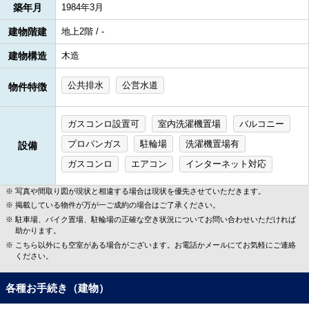
築年月
1984年3月
建物階建
地上2階 / -
建物構造
木造
公共排水
公営水道
物件特徴
ガスコンロ設置可
室内洗濯機置場
バルコニー
プロパンガス
駐輪場
洗濯機置場有
設備
ガスコンロ
エアコン
インターネット対応
写真や間取り図が現状と相違する場合は現状を優先させていただきます。
掲載している物件が万が一ご成約の場合はご了承ください。
駐車場、バイク置場、駐輪場の正確な空き状況についてお問い合わせいただければ
助かります。
こちら以外にも空室がある場合がございます。お電話かメールにてお気軽にご連絡
ください。
各種お手続き（建物）