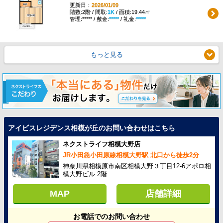
更新日：
2026/01/09
階数:2階 / 間取:
1K
/ 面積:19.44㎡
管理:***** / 敷金:
*****
/ 礼金:
*****
もっと見る
アイビスレジデンス相模が丘のお問い合わせはこちら
ネクストライフ相模大野店
JR小田急小田原線相模大野駅 北口から徒歩2分
神奈川県相模原市南区相模大野３丁目12-6アポロ相
模大野ビル 2階
MAP
店舗詳細
お電話でのお問い合わせ