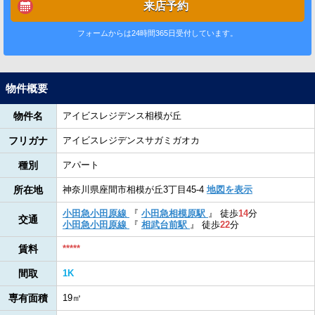
来店予約
フォームからは24時間365日受付しています。
物件概要
物件名
アイビスレジデンス相模が丘
フリガナ
アイビスレジデンスサガミガオカ
種別
アパート
所在地
神奈川県座間市相模が丘3丁目45-4
地図を表示
小田急小田原線
『
小田急相模原駅
』
徒歩
14
分
交通
小田急小田原線
『
相武台前駅
』
徒歩
22
分
賃料
*****
間取
1K
専有面積
19㎡