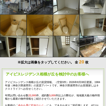
20
※拡大は画像をタップしてください。
全
枚
アイビスレジデンス相模が丘を検討中のお客様へ
アイビスレジデンス相模が丘の賃貸情報。（空室0件）2026年8月08日更新。1984
年築（神奈川県座間市）の賃貸アパートです。神奈川県座間市のお部屋探しはネ
クストライフへお任せください。
年間お問い合わせ数
22,000
件、成約数
5,000
件以上の弊社が、地域最大級の物件情
報から最新の物件情報をご紹介させていただきます。
お客様の「
今から見に行きたい！
」にも、できるかぎりご対応致します。ぜひお