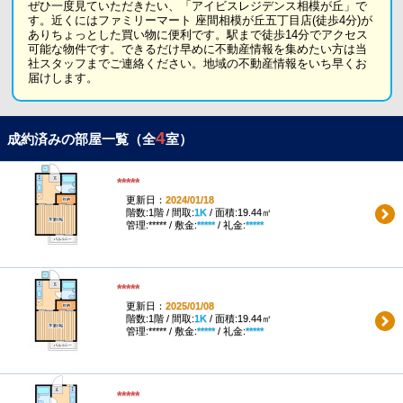
ぜひ一度見ていただきたい、「アイビスレジデンス相模が丘」で
す。近くにはファミリーマート 座間相模が丘五丁目店(徒歩4分)が
ありちょっとした買い物に便利です。駅まで徒歩14分でアクセス
可能な物件です。できるだけ早めに不動産情報を集めたい方は当
社スタッフまでご連絡ください。地域の不動産情報をいち早くお
届けします。
4
成約済みの部屋一覧（全
室）
*****
更新日：
2024/01/18
階数:1階 / 間取:
1K
/ 面積:19.44㎡
管理:***** / 敷金:
*****
/ 礼金:
*****
*****
更新日：
2025/01/08
階数:1階 / 間取:
1K
/ 面積:19.44㎡
管理:***** / 敷金:
*****
/ 礼金:
*****
*****