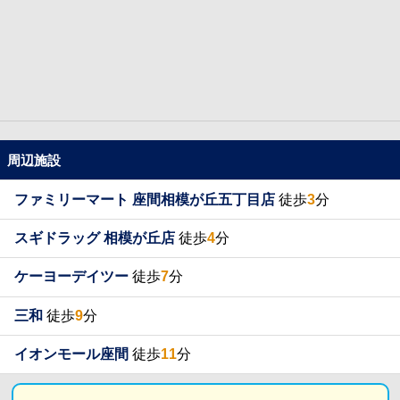
周辺施設
ファミリーマート 座間相模が丘五丁目店
徒歩
3
分
スギドラッグ 相模が丘店
徒歩
4
分
ケーヨーデイツー
徒歩
7
分
三和
徒歩
9
分
イオンモール座間
徒歩
11
分