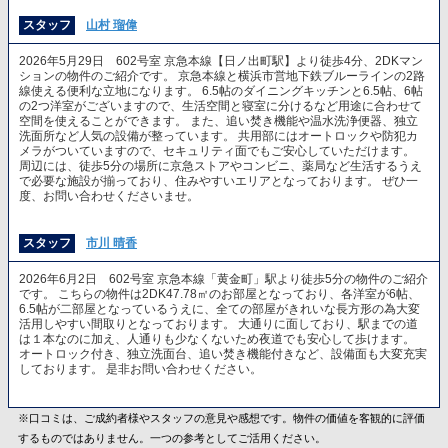
スタッフ
山村 瑠偉
2026年5月29日 602号室 京急本線【日ノ出町駅】より徒歩4分、2DKマン
ションの物件のご紹介です。 京急本線と横浜市営地下鉄ブルーラインの2路
線使える便利な立地になります。 6.5帖のダイニングキッチンと6.5帖、6帖
の2つ洋室がございますので、生活空間と寝室に分けるなど用途に合わせて
空間を使えることができます。 また、追い焚き機能や温水洗浄便器、独立
洗面所など人気の設備が整っています。 共用部にはオートロックや防犯カ
メラがついていますので、セキュリティ面でもご安心していただけます。
周辺には、徒歩5分の場所に京急ストアやコンビニ、薬局など生活するうえ
で必要な施設が揃っており、住みやすいエリアとなっております。 ぜひ一
度、お問い合わせくださいませ。
スタッフ
市川 晴香
2026年6月2日 602号室 京急本線「黄金町」駅より徒歩5分の物件のご紹介
です。 こちらの物件は2DK47.78㎡のお部屋となっており、各洋室が6帖、
6.5帖が二部屋となっているうえに、全ての部屋がきれいな長方形の為大変
活用しやすい間取りとなっております。 大通りに面しており、駅までの道
は１本なのに加え、人通りも少なくないため夜道でも安心して歩けます。
オートロック付き、独立洗面台、追い焚き機能付きなど、設備面も大変充実
しております。 是非お問い合わせください。
※口コミは、ご成約者様やスタッフの意見や感想です。物件の価値を客観的に評価
するものではありません。一つの参考としてご活用ください。