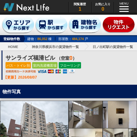
閲覧履歴
お気に入り
1
0
登録物件数
建物：
86,052
棟
部屋数：
484,174
戸
HOME
神奈川県横浜市の賃貸物件一覧
日ノ出町駅の賃貸物件一覧
サンライズ福清ビル
0
（空室
）
バス・トイレ別
室内洗濯機置場
フローリング
【更新】2026/08/07
物件写真