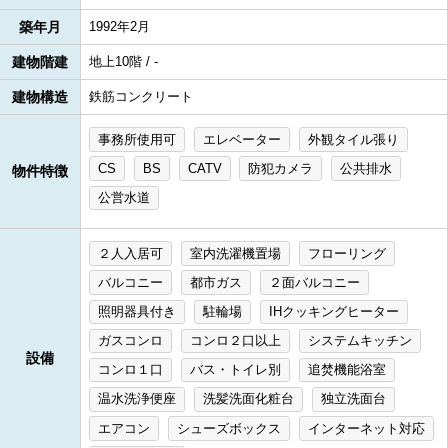
築年月
1992年2月
建物階建
地上10階 / -
建物構造
鉄筋コンクリート
事務所使用可
エレベーター
外観タイル張り
CS
BS
CATV
防犯カメラ
公共排水
物件特徴
公営水道
２人入居可
室内洗濯機置場
フローリング
バルコニー
都市ガス
２面バルコニー
照明器具付き
駐輪場
IHクッキングヒーター
ガスコンロ
コンロ２口以上
システムキッチン
設備
コンロ１口
バス・トイレ別
追焚機能浴室
温水洗浄便座
洗髪洗面化粧台
独立洗面台
エアコン
シューズボックス
インターネット対応