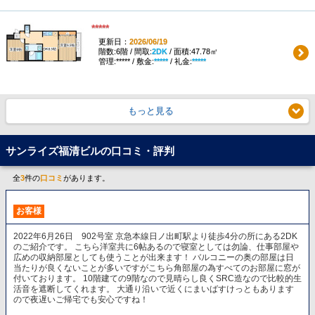
*****
更新日：
2026/06/19
階数:6階 / 間取:
2DK
/ 面積:47.78㎡
管理:***** / 敷金:
*****
/ 礼金:
*****
もっと見る
サンライズ福清ビルの口コミ・評判
全
3
件の
口コミ
があります。
お客様
2022年6月26日 902号室 京急本線日ノ出町駅より徒歩4分の所にある2DK
のご紹介です。 こちら洋室共に6帖あるので寝室としては勿論、仕事部屋や
広めの収納部屋としても使うことが出来ます！ バルコニーの奥の部屋は日
当たりが良くないことが多いですがこちら角部屋の為すべてのお部屋に窓が
付いております。 10階建ての9階なので見晴らし良くSRC造なので比較的生
活音を遮断してくれます。 大通り沿いで近くにまいばすけっともあります
ので夜遅いご帰宅でも安心ですね！