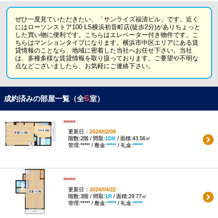
ぜひ一度見ていただきたい、「サンライズ福清ビル」です。近く
にはローソンストア100 LS横浜初音町店(徒歩2分)がありちょっと
した買い物に便利です。こちらはエレベーター付き物件です。こ
ちらはマンションタイプになります。横浜市中区エリアにある賃
貸情報のことなら、地域に密着した当社へお任せ下さい。当社
は、多種多様な賃貸情報を取り扱っております。ご要望や不明な
点などございましたら、お気軽にご連絡下さい。
6
成約済みの部屋一覧（全
室）
*****
更新日：
2024/02/09
階数:2階 / 間取:
1DK
/ 面積:43.56㎡
管理:***** / 敷金:
*****
/ 礼金:
*****
*****
更新日：
2024/04/22
階数:3階 / 間取:
1R
/ 面積:29.77㎡
管理:***** / 敷金:
*****
/ 礼金:
*****