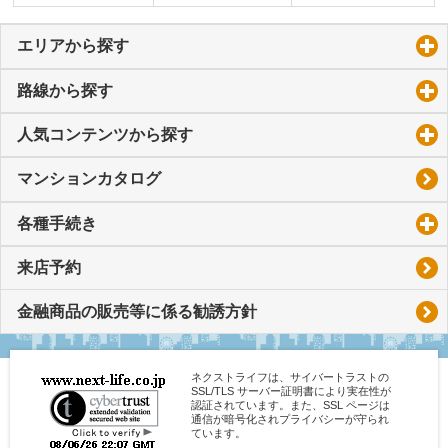
エリアから探す
click to expand contents
路線から探す
click to expand contents
人気コンテンツから探す
click to expand contents
マンションカタログ
各種手続き
click to expand contents
来店予約
金融商品の販売等に係る勧誘方針
ネクストライフは、サイバートラストの
SSL/TLS サーバー証明書により実在性が
認証されています。また、SSL ページは
通信が暗号化されプライバシーが守られ
ています。