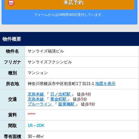
来店予約
フォームからは24時間365日受付しています。
物件概要
物件名
サンライズ福清ビル
フリガナ
サンライズフクシンビル
種別
マンション
所在地
神奈川県横浜市中区初音町1丁目21-1
地図を表示
京急本線
『
日ノ出町駅
』
徒歩
4
分
交通
京急本線
『
黄金町駅
』
徒歩
5
分
ブルーライン
『
阪東橋駅
』
徒歩
9
分
賃料
*****
間取
1R～2DK
専有面積
30～48㎡