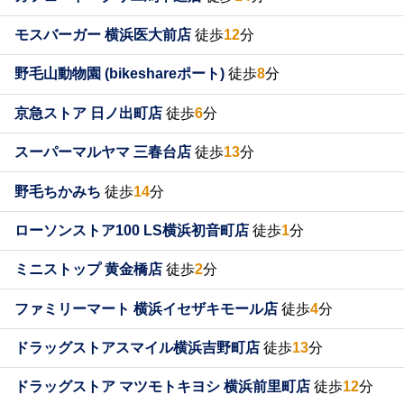
モスバーガー 横浜医大前店
徒歩
12
分
野毛山動物園 (bikeshareポート)
徒歩
8
分
京急ストア 日ノ出町店
徒歩
6
分
スーパーマルヤマ 三春台店
徒歩
13
分
野毛ちかみち
徒歩
14
分
ローソンストア100 LS横浜初音町店
徒歩
1
分
ミニストップ 黄金橋店
徒歩
2
分
ファミリーマート 横浜イセザキモール店
徒歩
4
分
ドラッグストアスマイル横浜吉野町店
徒歩
13
分
ドラッグストア マツモトキヨシ 横浜前里町店
徒歩
12
分