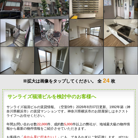
24
※拡大は画像をタップしてください。
全
枚
サンライズ福清ビルを検討中のお客様へ
サンライズ福清ビルの賃貸情報。（空室0件）2026年8月07日更新。1992年築（神
奈川県横浜市）の賃貸マンションです。神奈川県横浜市のお部屋探しはネクスト
ライフへお任せください。
年間お問い合わせ数
22,000
件、成約数
5,000
件以上の弊社が、地域最大級の物件情
報から最新の物件情報をご紹介させていただきます。
お客様の「
今から見に行きたい！
」にも、できるかぎりご対応致します。ぜひお