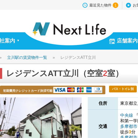
最近見た物件
お
1
社案内
店舗案内
▼
»
立川駅の賃貸物件一覧
»
レジデンスATT立川
レジデンスATT立川（空室
2
室）
バス・トイレ別
初期費用クレジットカード決済可能
住所
東京都立
中央線
和第一
交通
多摩都市
徒歩
3
分
多摩都市