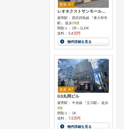
更新 8/7
レオネクストサンモール向原
最寄駅： 西武拝島線 『東大和市
駅』 徒歩
19
分
間取り： 1R～1LDK
賃料：
5.8万円
物件詳細を見る
更新 8/7
GS丸岡ビル
最寄駅： 中央線 『立川駅』 徒歩
4
分
間取り： 1K
賃料：
7.5万円
物件詳細を見る