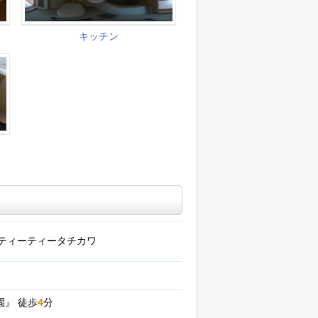
ティーティータチカワ
園』
徒歩
4
分