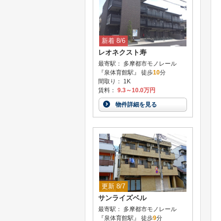
新着 8/6
レオネクスト寿
最寄駅： 多摩都市モノレール
『泉体育館駅』 徒歩
10
分
間取り： 1K
賃料：
9.3～10.0万円
物件詳細を見る
更新 8/7
サンライズベル
最寄駅： 多摩都市モノレール
『泉体育館駅』 徒歩
9
分