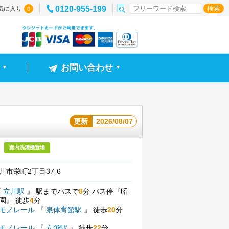
0120-955-199
気に入り
0
お問い合わせ
▼
▼
更新
2026/08/07
室内洗濯機置場
川市栄町2丁目37-6
『
立川駅
』
駅までバスで
8
分
バス停『昭
学園』
徒歩
4
分
モノレール
『
泉体育館駅
』
徒歩
20
分
モノレール
『
立飛駅
』
徒歩
22
分