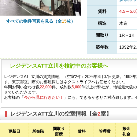
賃料
4.5～5.
すべての物件写真を見る（全
15
枚）
構造
木造
間取り
1R～1K
築年数
1992年
レジデンスATT立川を検討中のお客様へ
レジデンスATT立川の賃貸情報。（空室2件）2026年8月07日更新。19
す。東京都立川市のお部屋探しはネクストライフへお任せください。
年間お問い合わせ数
22,000
件、成約数
5,000
件以上の弊社が、地域最大級
せていただきます。
お客様の「
今から見に行きたい！
」にも、できるかぎりご対応致します。
レジデンスATT立川の空室情報【全
2
室】
間取り
敷金
更新日
所在階
賃料
管理費
面積
礼金