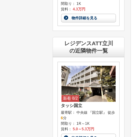
間取り： 1K
賃料：
4.3万円
物件詳細を見る
レジデンスATT立川
の近隣物件一覧
新着 8/2
タッシ国立
最寄駅： 中央線 『国立駅』 徒歩
6
分
間取り： 1R～1K
賃料：
5.0～5.3万円