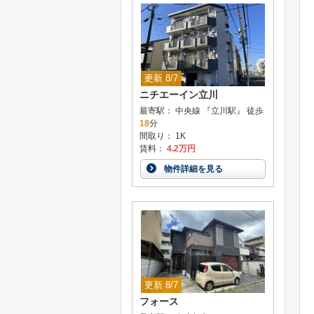
更新 8/7
ニチエーイン立川
最寄駅： 中央線 『立川駅』 徒歩
18
分
間取り： 1K
賃料：
4.2万円
物件詳細を見る
更新 8/7
フォース