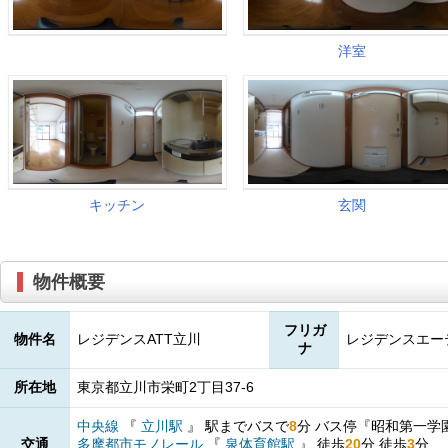
物件概要
フリガ
物件名
レジデンスATT立川
レジデンスエー
ナ
所在地
東京都立川市栄町2丁目37-6
中央線
『
立川駅
』
駅までバスで
8
分
バス停『昭和第一学
交通
多摩都市モノレール
『
泉体育館駅
』
徒歩
20
分
徒歩
3
分