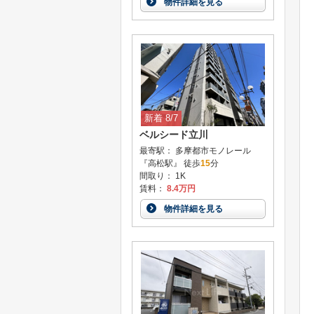
物件詳細を見る
新着 8/7
ベルシード立川
最寄駅： 多摩都市モノレール
『高松駅』 徒歩
15
分
間取り： 1K
賃料：
8.4万円
物件詳細を見る