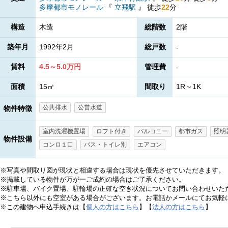
多摩都市モノレール
『
立飛駅
』
徒歩
22
分
構造
木造
総階数
2階
築年月
1992年2月
総戸数
-
賃料
4.5～5.0万円
管理費
-
面積
15㎡
間取り
1R～1K
公共排水
公営水道
物件特徴
室内洗濯機置場
ロフト付き
バルコニー
都市ガス
照明
物件設備
コンロ１口
バス・トイレ別
エアコン
※写真や間取り図が現状と相違する場合は現状を優先させていただきます。
※掲載している物件が万が一ご成約の場合はご了承ください。
※駐車場、バイク置場、駐輪場の正確な空き状況についてお問い合わせいた
※こちら以外にも空室がある場合がございます。お電話かメールにてお気軽
※この建物へ申込手続きは【
個人の方はこちら
】【
法人の方はこちら
】