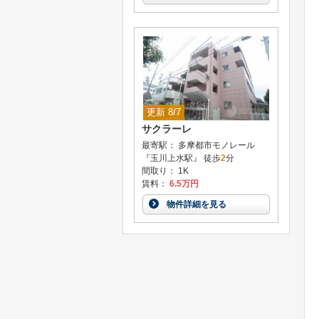
更新 8/7
サクラーレ
最寄駅： 多摩都市モノレール
『玉川上水駅』 徒歩
2
分
間取り： 1K
賃料：
6.5万円
物件詳細を見る