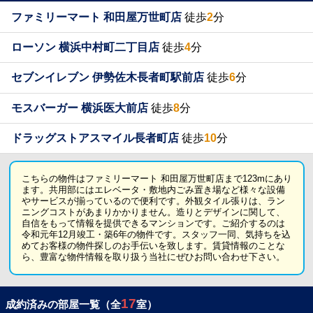
ファミリーマート 和田屋万世町店
徒歩
2
分
ローソン 横浜中村町二丁目店
徒歩
4
分
セブンイレブン 伊勢佐木長者町駅前店
徒歩
6
分
モスバーガー 横浜医大前店
徒歩
8
分
ドラッグストアスマイル長者町店
徒歩
10
分
こちらの物件はファミリーマート 和田屋万世町店まで123mにあり
ます。共用部にはエレベータ・敷地内ごみ置き場など様々な設備
やサービスが揃っているので便利です。外観タイル張りは、ラン
ニングコストがあまりかかりません。造りとデザインに関して、
自信をもって情報を提供できるマンションです。ご紹介するのは
令和元年12月竣工・築6年の物件です。スタッフ一同、気持ちを込
めてお客様の物件探しのお手伝いを致します。賃貸情報のことな
ら、豊富な物件情報を取り扱う当社にぜひお問い合わせ下さい。
17
成約済みの部屋一覧（全
室）