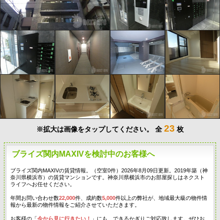
23
※拡大は画像をタップしてください。
全
枚
ブライズ関内MAXIVを検討中のお客様へ
ブライズ関内MAXIVの賃貸情報。（空室0件）2026年8月09日更新。2019年築（神
奈川県横浜市）の賃貸マンションです。神奈川県横浜市のお部屋探しはネクスト
ライフへお任せください。
年間お問い合わせ数
22,000
件、成約数
5,000
件以上の弊社が、地域最大級の物件情
報から最新の物件情報をご紹介させていただきます。
お客様の「
今から見に行きたい！
」にも、できるかぎりご対応致します。ぜひお