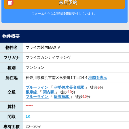
来店予約
フォームからは24時間365日受付しています。
物件概要
物件名
ブライズ関内MAXIV
フリガナ
ブライズカンナイマキシヴ
種別
マンション
所在地
神奈川県横浜市南区永楽町1丁目14-4
地図を表示
ブルーライン
『
伊勢佐木長者町駅
』
徒歩
6
分
交通
根岸線
『
関内駅
』
徒歩
10
分
ブルーライン
『
阪東橋駅
』
徒歩
10
分
賃料
*****
間取
1K
専有面積
20～20㎡