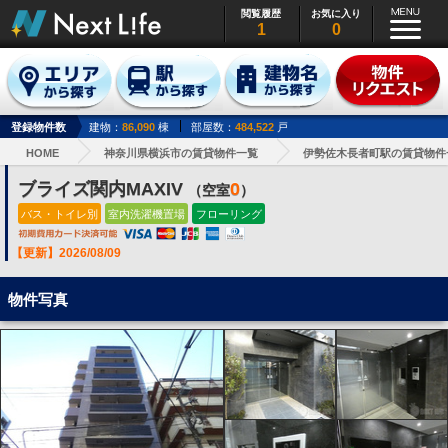
閲覧履歴
お気に入り
1
0
登録物件数
建物：
86,090
棟
部屋数：
484,522
戸
HOME
神奈川県横浜市の賃貸物件一覧
伊勢佐木長者町駅の賃貸物件
ブライズ関内MAXIV
0
（空室
）
バス・トイレ別
室内洗濯機置場
フローリング
【更新】2026/08/09
物件写真