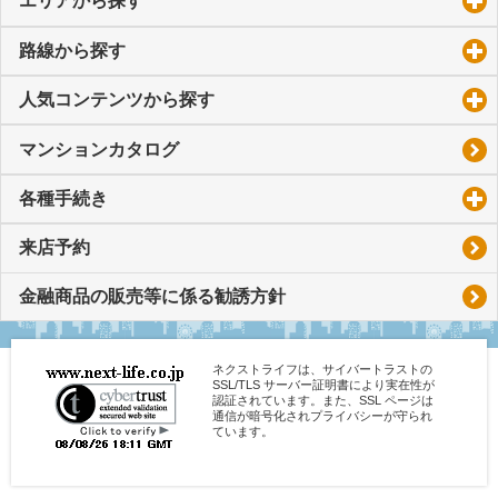
エリアから探す
click to expand contents
路線から探す
click to expand contents
人気コンテンツから探す
click to expand contents
マンションカタログ
各種手続き
click to expand contents
来店予約
金融商品の販売等に係る勧誘方針
ネクストライフは、サイバートラストの
SSL/TLS サーバー証明書により実在性が
認証されています。また、SSL ページは
通信が暗号化されプライバシーが守られ
ています。