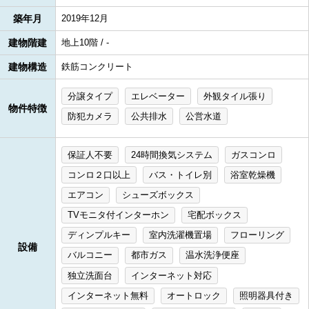
築年月
2019年12月
建物階建
地上10階 / -
建物構造
鉄筋コンクリート
分譲タイプ
エレベーター
外観タイル張り
物件特徴
防犯カメラ
公共排水
公営水道
保証人不要
24時間換気システム
ガスコンロ
コンロ２口以上
バス・トイレ別
浴室乾燥機
エアコン
シューズボックス
TVモニタ付インターホン
宅配ボックス
ディンプルキー
室内洗濯機置場
フローリング
設備
バルコニー
都市ガス
温水洗浄便座
独立洗面台
インターネット対応
インターネット無料
オートロック
照明器具付き