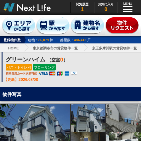
閲覧履歴
お気に入り
1
0
登録物件数
建物：
86,079
棟
部屋数：
484,413
戸
HOME
東京都調布市の賃貸物件一覧
京王多摩川駅の賃貸物件一覧
グリーンハイム
0
（空室
）
バス・トイレ別
フローリング
【更新】2026/08/08
物件写真