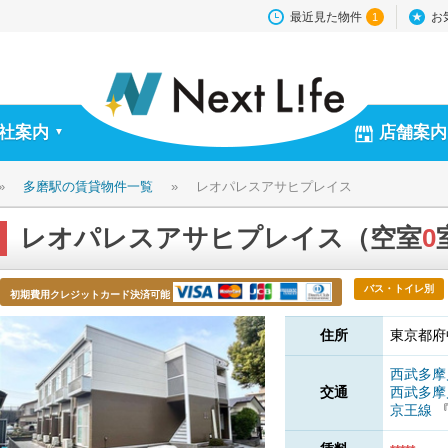
最近見た物件
お
1
社案内
店舗案内
▼
»
多磨駅の賃貸物件一覧
»
レオパレスアサヒプレイス
レオパレスアサヒプレイス（空室
0
バス・トイレ別
初期費用クレジットカード決済可能
住所
東京都府
西武多
交通
西武多
京王線