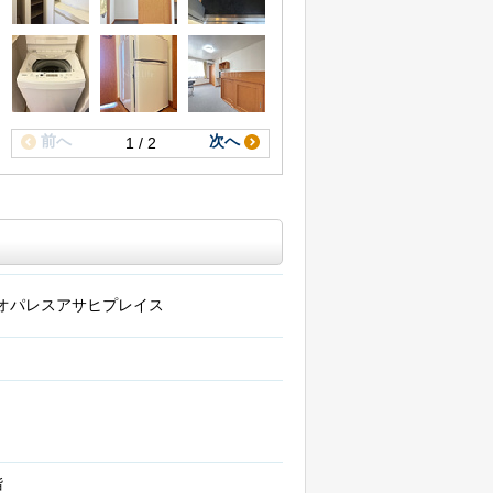
前へ
次へ
1 / 2
オパレスアサヒプレイス
階