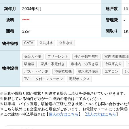
築年月
2004年6月
総戸数
10
賃料
管理費
*****
-
面積
22㎡
間取り
1K
CATV
公共排水
公営水道
物件特徴
保証人不要
フリーレント
仲介手数料無料
室内洗濯機置場
駐輪場
家具・家電付き
敷地内ごみ置き場
冷蔵庫あり
物件設備
バス・トイレ別
浴室乾燥機
温水洗浄便座
エアコン
シ
TVモニタ付インターホン
宅配ボックス
※写真や間取り図が現状と相違する場合は現状を優先させていただきます。
※掲載している物件が万が一ご成約の場合はご了承ください。
※駐車場、バイク置場、駐輪場の正確な空き状況についてお問い合わせいた
※こちら以外にも空室がある場合がございます。お電話かメールにてお気軽
※この建物へ申込手続きは【
個人の方はこちら
】【
法人の方はこちら
】