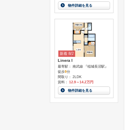
物件詳細を見る
新着 8/2
Linera I
最寄駅： 南武線 『稲城長沼駅』
徒歩
9
分
間取り： 2LDK
賃料：
12.9～14.2万円
物件詳細を見る