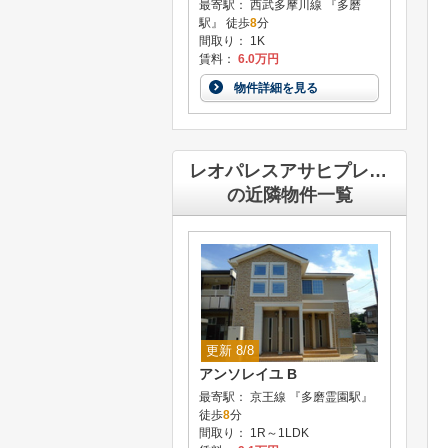
最寄駅： 西武多摩川線 『多磨
駅』 徒歩
8
分
間取り： 1K
賃料：
6.0万円
物件詳細を見る
レオパレスアサヒプレイス
の近隣物件一覧
更新 8/8
アンソレイユ B
最寄駅： 京王線 『多磨霊園駅』
徒歩
8
分
間取り： 1R～1LDK