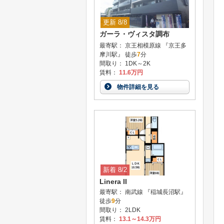
更新 8/8
ガーラ・ヴィスタ調布
最寄駅： 京王相模原線 『京王多
摩川駅』 徒歩
7
分
間取り： 1DK～2K
賃料：
11.6万円
物件詳細を見る
新着 8/2
Linera II
最寄駅： 南武線 『稲城長沼駅』
徒歩
9
分
間取り： 2LDK
賃料：
13.1～14.3万円