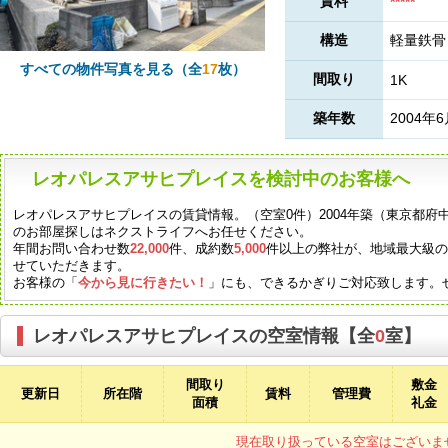
賃料
*****
構造
軽量鉄骨
すべての物件写真を見る（全
17
枚）
間取り
1K
築年数
2004年
レオパレスアサヒプレイスを検討中のお客様へ
レオパレスアサヒプレイスの賃貸情報。（空室0件）2004年築（東京都
のお部屋探しはネクストライフへお任せください。
年間お問い合わせ数
22,000
件、成約数
5,000
件以上の弊社が、地域最大級
せていただきます。
お客様の「
今から見に行きたい！
」にも、できるかぎりご対応致します。
レオパレスアサヒプレイスの空室情報【全
0
室】
間取り
敷金
更新日
所在階
賃料
管理費
面積
礼金
現在取り扱っている空室はございま