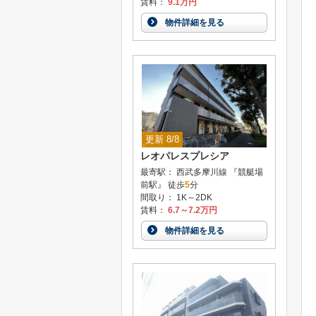
賃料：
9.1万円
物件詳細を見る
更新 8/8
レオパレスプレシア
最寄駅： 西武多摩川線 『競艇場
前駅』 徒歩
5
分
間取り： 1K～2DK
賃料：
6.7～7.2万円
物件詳細を見る