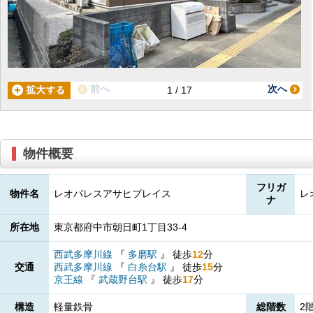
前へ
次へ
1 / 17
物件概要
フリガ
物件名
レオパレスアサヒプレイス
レ
ナ
所在地
東京都府中市朝日町1丁目33-4
西武多摩川線
『
多磨駅
』
徒歩
12
分
交通
西武多摩川線
『
白糸台駅
』
徒歩
15
分
京王線
『
武蔵野台駅
』
徒歩
17
分
構造
軽量鉄骨
総階数
2