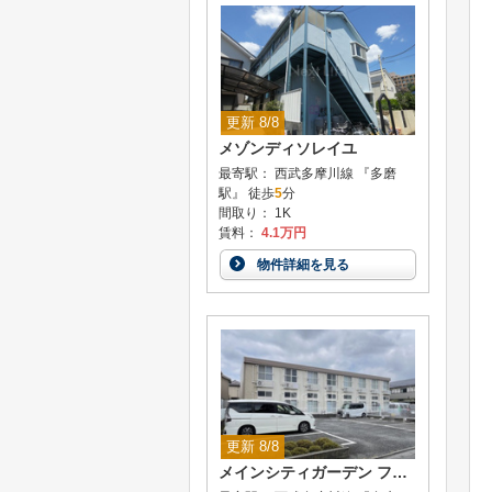
更新 8/8
メゾンディソレイユ
最寄駅： 西武多摩川線 『多磨
駅』 徒歩
5
分
間取り： 1K
賃料：
4.1万円
物件詳細を見る
更新 8/8
メインシティガーデン フォルトゥーナ