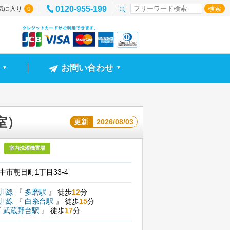
0120-955-199
気に入り
0
お問い合わせ
▼
▼
室）
更新
2026/08/03
室内洗濯機置場
中市朝日町1丁目33-4
摩川線
『
多磨駅
』
徒歩
12
分
摩川線
『
白糸台駅
』
徒歩
15
分
『
武蔵野台駅
』
徒歩
17
分