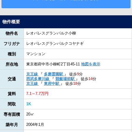
物件概要
物件名
レオパレスグランパルク小柳
フリガナ
レオパレスグランパルクコヤナギ
種別
マンション
所在地
東京都府中市小柳町2丁目45-11
地図を表示
京王線
『
多磨霊園駅
』
徒歩
9
分
交通
西武多摩川線
『
競艇場前駅
』
徒歩
14
分
京王線
『
東府中駅
』
徒歩
18
分
賃料
7.1～7.7万円
間取
1K
専有面積
20㎡
築年月
2004年1月