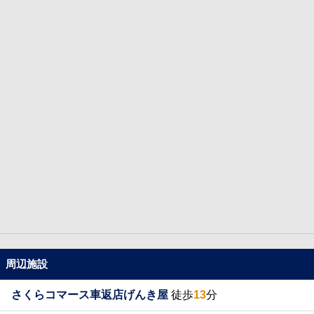
周辺施設
さくらコマース車返店げんき屋
徒歩
13
分