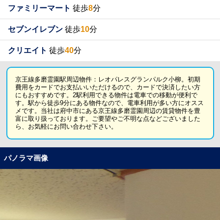
ファミリーマート
徒歩
8
分
セブンイレブン
徒歩
10
分
クリエイト
徒歩
40
分
京王線多磨霊園駅周辺物件：レオパレスグランパルク小柳。初期
費用をカードでお支払いいただけるので、カードで決済したい方
にもおすすめです。2駅利用できる物件は電車での移動が便利で
す。駅から徒歩9分にある物件なので、電車利用が多い方にオスス
メです。当社は府中市にある京王線多磨霊園周辺の賃貸物件を豊
富に取り扱っております。ご要望やご不明な点などございました
ら、お気軽にお問い合わせ下さい。
パノラマ画像