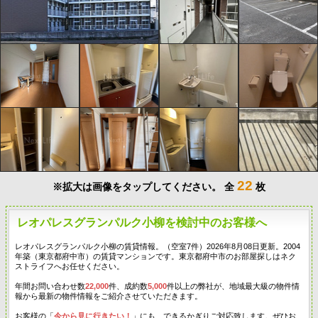
22
※拡大は画像をタップしてください。
全
枚
レオパレスグランパルク小柳を検討中のお客様へ
レオパレスグランパルク小柳の賃貸情報。（空室7件）2026年8月08日更新。2004
年築（東京都府中市）の賃貸マンションです。東京都府中市のお部屋探しはネク
ストライフへお任せください。
年間お問い合わせ数
22,000
件、成約数
5,000
件以上の弊社が、地域最大級の物件情
報から最新の物件情報をご紹介させていただきます。
お客様の「
今から見に行きたい！
」にも、できるかぎりご対応致します。ぜひお