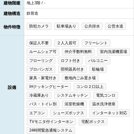
建物階建
地上3階 / -
建物構造
鉄骨造
防犯カメラ
駐車場あり
公共排水
公営水道
物件特徴
保証人不要
２人入居可
フリーレント
ルームシェア可
仲介手数料無料
室内洗濯機置場
フローリング
ロフト付き
バルコニー
プロパンガス
照明器具付き
駐輪場
家具・家電付き
敷地内ごみ置き場
IHクッキングヒーター
コンロ２口以上
設備
冷蔵庫あり
システムキッチン
電気コンロ
バス・トイレ別
浴室乾燥機
温水洗浄便座
エアコン
シューズボックス
インターネット対応
TVモニタ付インターホン
宅配ボックス
24時間緊急通報システム