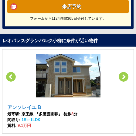
来店予約
フォームからは24時間365日受付しています。
レオパレスグランパルク小柳に条件が近い物件
アンソレイユ B
最寄駅: 京王線 『多磨霊園駅』 徒歩
8
分
間取り:
1R～1LDK
賃料:
9.1万円