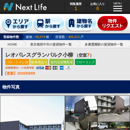
閲覧履歴
お気に入り
1
0
登録物件数
建物：
86,079
棟
部屋数：
484,413
戸
HOME
東京都府中市の賃貸物件一覧
多磨霊園駅の賃貸物件一覧
レオパレスグランパルク小柳
7
（空室
）
バス・トイレ別
駐車場あり
室内洗濯機置場
フローリング
【更新】2026/08/08
物件写真