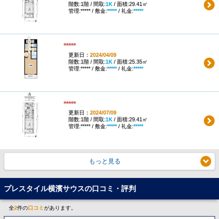
階数:1階 / 間取:
1K
/ 面積:29.41㎡
管理:***** / 敷金:
*****
/ 礼金:
*****
*****
更新日：
2024/04/09
階数:1階 / 間取:
1K
/ 面積:25.35㎡
管理:***** / 敷金:
*****
/ 礼金:
*****
*****
更新日：
2024/07/09
階数:1階 / 間取:
1K
/ 面積:29.41㎡
管理:***** / 敷金:
*****
/ 礼金:
*****
もっと見る
プレスタイル横濱サウスの口コミ・評判
全
2
件の
口コミ
があります。