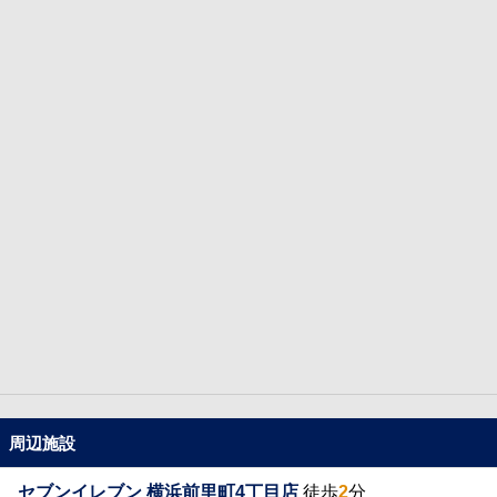
周辺施設
セブンイレブン 横浜前里町4丁目店
徒歩
2
分