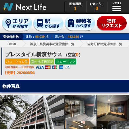
閲覧履歴
お気に入り
1
0
登録物件数
建物：
86,039
棟
部屋数：
483,926
戸
HOME
神奈川県横浜市の賃貸物件一覧
吉野町駅の賃貸物件一覧
プレスタイル横濱サウス
0
（空室
）
バス・トイレ別
室内洗濯機置場
フローリング
【更新】2026/08/06
物件写真