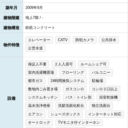
築年月
2009年9月
建物階建
地上7階 / -
建物構造
鉄筋コンクリート
エレベーター
CATV
防犯カメラ
公共排水
物件特徴
公営水道
保証人不要
２人入居可
ルームシェア可
室内洗濯機置場
フローリング
バルコニー
都市ガス
24時間換気システム
駐輪場
敷地内ごみ置き場
ガスコンロ
コンロ２口以上
システムキッチン
バス・トイレ別
浴室乾燥機
設備
温水洗浄便座
洗髪洗面化粧台
独立洗面台
エアコン
シューズボックス
インターネット対応
オートロック
TVモニタ付インターホン