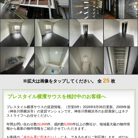
25
※拡大は画像をタップしてください。
全
枚
プレスタイル横濱サウスを検討中のお客様へ
プレスタイル横濱サウスの賃貸情報。（空室0件）2026年8月06日更新。2009年築
（神奈川県横浜市）の賃貸マンションです。神奈川県横浜市のお部屋探しはネク
ストライフへお任せください。
年間お問い合わせ数
22,000
件、成約数
5,000
件以上の弊社が、地域最大級の物件情
報から最新の物件情報をご紹介させていただきます。
お客様の「
今から見に行きたい！
」にも、できるかぎりご対応致します。ぜひお