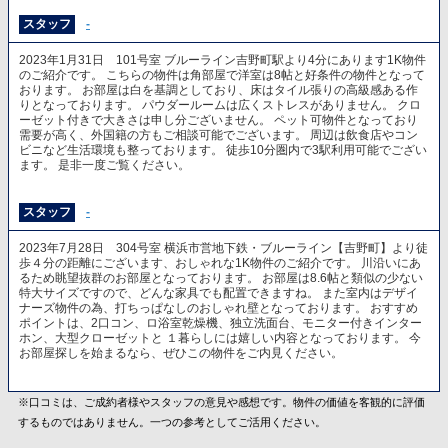
スタッフ
-
2023年1月31日 101号室 ブルーライン吉野町駅より4分にあります1K物件
のご紹介です。 こちらの物件は角部屋で洋室は8帖と好条件の物件となって
おります。 お部屋は白を基調としており、床はタイル張りの高級感ある作
りとなっております。 パウダールームは広くストレスがありません。 クロ
ーゼット付きで大きさは申し分ございません。 ペット可物件となっており
需要が高く、外国籍の方もご相談可能でございます。 周辺は飲食店やコン
ビニなど生活環境も整っております。 徒歩10分圏内で3駅利用可能でござい
ます。 是非一度ご覧ください。
スタッフ
-
2023年7月28日 304号室 横浜市営地下鉄・ブルーライン【吉野町】より徒
歩４分の距離にございます、おしゃれな1K物件のご紹介です。 川沿いにあ
るため眺望抜群のお部屋となっております。 お部屋は8.6帖と類似の少ない
特大サイズですので、どんな家具でも配置できますね。 また室内はデザイ
ナーズ物件の為、打ちっぱなしのおしゃれ壁となっております。 おすすめ
ポイントは、2口コン、ロ浴室乾燥機、独立洗面台、モニター付きインター
ホン、大型クローゼットと １暮らしには嬉しい内容となっております。 今
お部屋探しを始まるなら、ぜひこの物件をご内見ください。
※口コミは、ご成約者様やスタッフの意見や感想です。物件の価値を客観的に評価
するものではありません。一つの参考としてご活用ください。