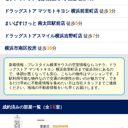
ドラッグストア マツモトキヨシ 横浜前里町店
徒歩
3
分
まいばすけっと 南太田駅前店
徒歩
5
分
ドラッグストアスマイル横浜吉野町店
徒歩
7
分
横浜市南区役所
徒歩
16
分
新着情報：プレスタイル横濱サウスの空室情報ならコチラ。ドラ
ッグストア マツモトキヨシ 横浜前里町店まで徒歩3分にあるの
で、体調が悪くなっても安心。こちらの物件はマンションです。2
駅利用可能な物件なので交通の利便性が良いのが魅力です。でき
るだけ早めに不動産情報を集めたい方は当社スタッフまでご連絡
ください。地域の不動産情報をいち早くお届けします。
16
成約済みの部屋一覧（全
室）
*****
更新日：
2024/04/09