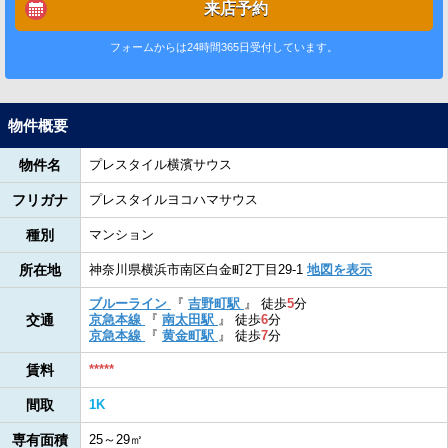
来店予約
フォームからは24時間365日受付しています。
物件概要
物件名
プレスタイル横濱サウス
フリガナ
プレスタイルヨコハマサウス
種別
マンション
所在地
神奈川県横浜市南区白金町2丁目29-1
地図を表示
ブルーライン
『
吉野町駅
』
徒歩
5
分
交通
京急本線
『
南太田駅
』
徒歩
6
分
京急本線
『
黄金町駅
』
徒歩
7
分
賃料
*****
間取
1K
専有面積
25～29㎡