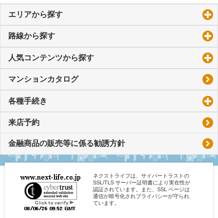
エリアから探す
click to expand contents
路線から探す
click to expand contents
人気コンテンツから探す
click to expand contents
マンションカタログ
各種手続き
click to expand contents
来店予約
金融商品の販売等に係る勧誘方針
ネクストライフは、サイバートラストの
SSL/TLS サーバー証明書により実在性が
認証されています。また、SSL ページは
通信が暗号化されプライバシーが守られ
ています。