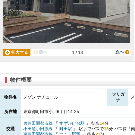
前へ
次へ
1 / 13
物件概要
フリガ
物件名
メゾン ナチュール
メ
ナ
所在地
東京都町田市小川6丁目14-25
東急田園都市線
『
すずかけ台駅
』
徒歩
14
分
交通
小田急小田原線
『
町田駅
』
駅までバスで
18
分
バス停『
東急田園都市線
『
つくし野駅
』
徒歩
21
分