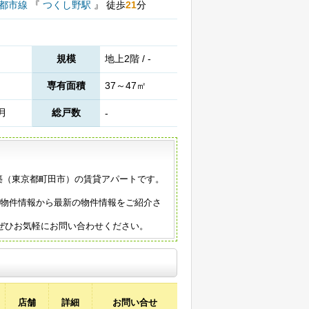
園都市線
『
つくし野駅
』
徒歩
21
分
規模
地上2階 / -
専有面積
37～47㎡
8月
総戸数
-
2年築（東京都町田市）の賃貸アパートです。
の物件情報から最新の物件情報をご紹介さ
ぜひお気軽にお問い合わせください。
店舗
詳細
お問い合せ