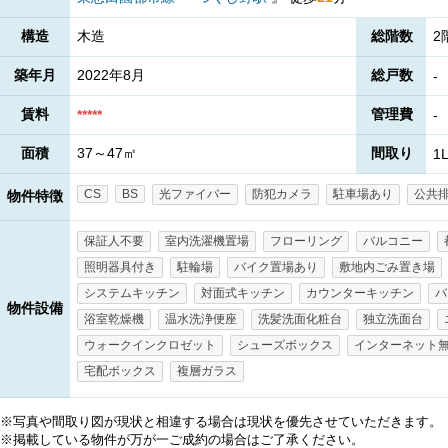
構造
木造
総階数
築年月
2022年8月
総戸数
-
賃料
管理費
*****
-
面積
37～47㎡
間取り
1
CS
BS
光ファイバー
防犯カメラ
駐車場あり
公共
物件特徴
保証人不要
室内洗濯機置場
フローリング
バルコニー
照明器具付き
駐輪場
バイク置場あり
敷地内ごみ置き場
システムキッチン
対面式キッチン
カウンターキッチン
バ
物件設備
浴室乾燥機
温水洗浄便座
洗髪洗面化粧台
独立洗面台
ウォークインクロゼット
シューズボックス
インターネット
宅配ボックス
複層ガラス
※写真や間取り図が現状と相違する場合は現状を優先させていただきます。
※掲載している物件が万が一ご成約の場合はご了承ください。