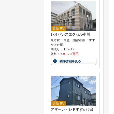
更新 8/7
レオパレスエクセル小川
最寄駅： 東急田園都市線 『すず
かけ台駅』
間取り： 1R～1K
賃料：
6.9～7.2万円
物件詳細を見る
更新 8/7
アザーレ・シドすずかけ台