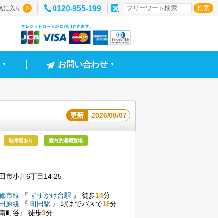
0120-955-199
気に入り
0
お問い合わせ
▼
▼
更新
2026/08/07
駐車場あり
室内洗濯機置場
市小川6丁目14-25
園都市線
『
すずかけ台駅
』
徒歩
14
分
小田原線
『
町田駅
』
駅までバスで
18
分
南町谷』
徒歩
3
分