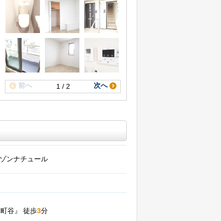
前へ
次へ
1 / 2
ゾンナチュール
南町谷』
徒歩
3
分