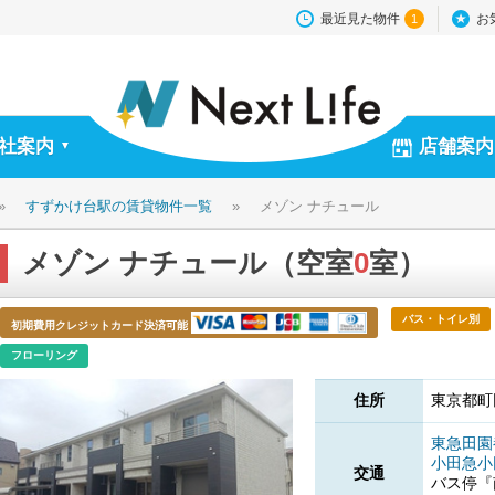
最近見た物件
お
1
社案内
店舗案内
▼
»
すずかけ台駅の賃貸物件一覧
»
メゾン ナチュール
メゾン ナチュール（空室
0
室）
バス・トイレ別
初期費用クレジットカード決済可能
フローリング
住所
東京都町田
東急田
小田急
交通
バス停『