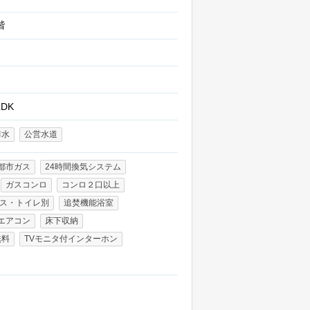
2階
LDK
排水
公営水道
都市ガス
24時間換気システム
ガスコンロ
コンロ２口以上
ス・トイレ別
追焚機能浴室
エアコン
床下収納
無料
TVモニタ付インターホン