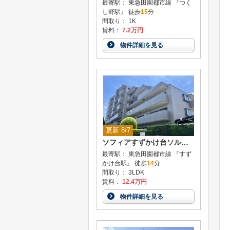
最寄駅： 東急田園都市線 『つく
し野駅』 徒歩
15
分
間取り： 1K
賃料：
7.2万円
物件詳細を見る
更新 8/7
ソフィアすずかけ台ソルフェージュ
最寄駅： 東急田園都市線 『すず
かけ台駅』 徒歩
14
分
間取り： 3LDK
賃料：
12.4万円
物件詳細を見る