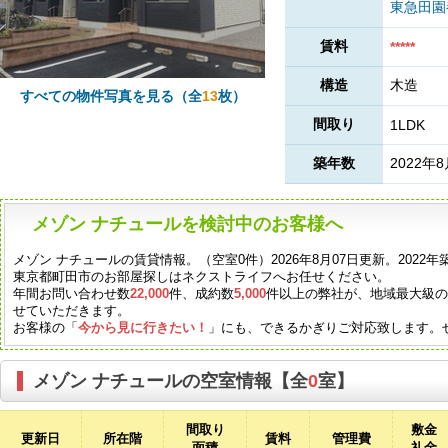
東急田
賃料
*****
構造
木造
すべての物件写真を見る（全
13
枚）
間取り
1LDK
築年数
2022年
メゾン ナチュールを検討中のお客様へ
メゾン ナチュールの賃貸情報。（空室0件）2026年8月07日更新。202
東京都町田市のお部屋探しはネクストライフへお任せください。
年間お問い合わせ数
22,000
件、成約数
5,000
件以上の弊社が、地域最大級
せていただきます。
お客様の「
今から見に行きたい！
」にも、できるかぎりご対応致します。
メゾン ナチュールの空室情報【全
0
室】
間取り
敷金
更新日
所在階
賃料
管理費
面積
礼金