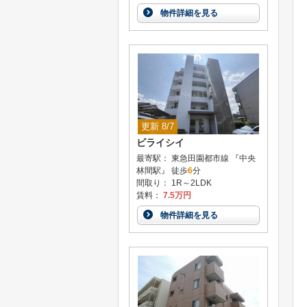
物件詳細を見る
更新 8/7
ビライシイ
最寄駅： 東急田園都市線 『中央
林間駅』 徒歩
6
分
間取り： 1R～2LDK
賃料：
7.5万円
物件詳細を見る