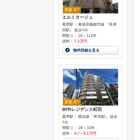
更新 8/7
エルミタージュ
最寄駅： 東急田園都市線 『長津
田駅』 徒歩
4
分
間取り： 1K～1LDK
賃料：
7.2万円
物件詳細を見る
更新 8/7
BPRレジデンス町田
最寄駅： 横浜線 『町田駅』 徒歩
8
分
間取り： 1R～1DK
賃料：
8.7～9.1万円