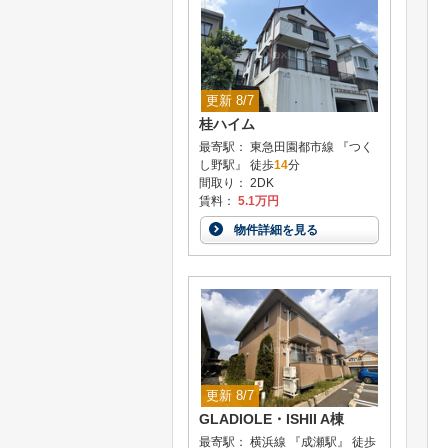
更新 8/7
桂ハイム
最寄駅： 東急田園都市線 『つく
し野駅』 徒歩
14
分
間取り： 2DK
賃料：
5.1万円
物件詳細を見る
更新 8/7
GLADIOLE・ISHII A棟
最寄駅： 横浜線 『成瀬駅』 徒歩