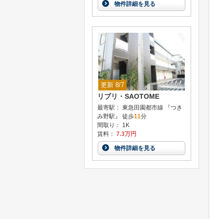
物件詳細を見る
更新 8/7
リブリ・SAOTOME
最寄駅： 東急田園都市線 『つき
み野駅』 徒歩
11
分
間取り： 1K
賃料：
7.3万円
物件詳細を見る