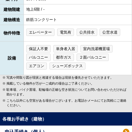
建物階建
地上6階 / -
建物構造
鉄筋コンクリート
エレベーター
電気有
公共排水
公営水道
物件特徴
保証人不要
単身者入居
室内洗濯機置場
バルコニー
都市ガス
２面バルコニー
設備
エアコン
シューズボックス
写真や間取り図が現状と相違する場合は現状を優先させていただきます。
掲載している物件が万が一ご成約の場合はご了承ください。
駐車場、バイク置場、駐輪場の正確な空き状況についてお問い合わせいただければ
助かります。
こちら以外にも空室がある場合がございます。お電話かメールにてお気軽にご連絡
ください。
各種お手続き（建物）
申込手続き（個人）