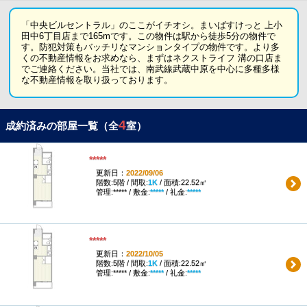
「中央ビルセントラル」のここがイチオシ。まいばすけっと 上小
田中6丁目店まで165mです。この物件は駅から徒歩5分の物件で
す。防犯対策もバッチリなマンションタイプの物件です。より多
くの不動産情報をお求めなら、まずはネクストライフ 溝の口店ま
でご連絡ください。当社では、南武線武蔵中原を中心に多種多様
な不動産情報を取り扱っております。
4
成約済みの部屋一覧（全
室）
*****
更新日：
2022/09/06
階数:5階 / 間取:
1K
/ 面積:22.52㎡
管理:***** / 敷金:
*****
/ 礼金:
*****
*****
更新日：
2022/10/05
階数:5階 / 間取:
1K
/ 面積:22.52㎡
管理:***** / 敷金:
*****
/ 礼金:
*****