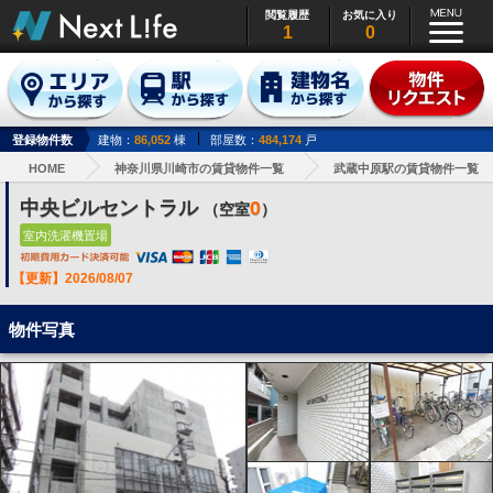
閲覧履歴
お気に入り
1
0
登録物件数
建物：
86,052
棟
部屋数：
484,174
戸
HOME
神奈川県川崎市の賃貸物件一覧
武蔵中原駅の賃貸物件一覧
中央ビルセントラル
0
（空室
）
室内洗濯機置場
【更新】2026/08/07
物件写真