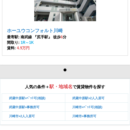
ホーユウコンフォルト川崎
最寄駅: 南武線 『尻手駅』 徒歩
6
分
間取り:
1R～1K
賃料:
4.9万円
駅・地域名
人気の条件＋
で賃貸物件を探す
武蔵中原駅×ﾍﾟｯﾄ可(相談)
武蔵中原駅×2人入居可
武蔵中原駅×事務所可
川崎市×ﾍﾟｯﾄ可(相談)
川崎市×2人入居可
川崎市×事務所可