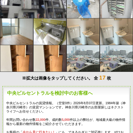
17
※拡大は画像をタップしてください。
全
枚
中央ビルセントラルを検討中のお客様へ
中央ビルセントラルの賃貸情報。（空室0件）2026年8月07日更新。1984年築（神
奈川県川崎市）の賃貸マンションです。神奈川県川崎市のお部屋探しはネクスト
ライフへお任せください。
年間お問い合わせ数
22,000
件、成約数
5,000
件以上の弊社が、地域最大級の物件情
報から最新の物件情報をご紹介させていただきます。
お客様の「
今から見に行きたい！
」にも、できるかぎりご対応致します。ぜひお