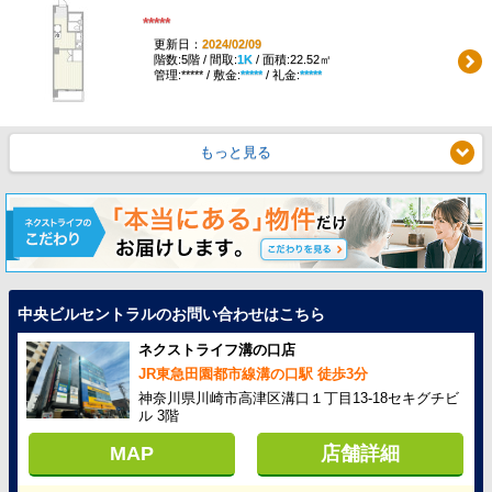
*****
更新日：
2024/02/09
階数:5階 / 間取:
1K
/ 面積:22.52㎡
管理:***** / 敷金:
*****
/ 礼金:
*****
もっと見る
中央ビルセントラルのお問い合わせはこちら
ネクストライフ溝の口店
JR東急田園都市線溝の口駅 徒歩3分
神奈川県川崎市高津区溝口１丁目13-18セキグチビ
ル 3階
MAP
店舗詳細