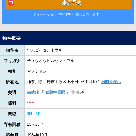
来店予約
フォームからは24時間365日受付しています。
物件概要
物件名
中央ビルセントラル
フリガナ
チュウオウビルセントラル
種別
マンション
所在地
神奈川県川崎市中原区上小田中6丁目10-1
地図を表示
交通
南武線
『
武蔵中原駅
』
徒歩
5
分
賃料
*****
間取
1R～1K
専有面積
23～23㎡
築年月
1984年10月