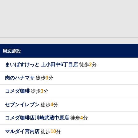
周辺施設
まいばすけっと 上小田中6丁目店
徒歩
2
分
肉のハナマサ
徒歩
3
分
コメダ珈琲
徒歩
3
分
セブンイレブン
徒歩
4
分
コメダ珈琲店川崎武蔵中原店
徒歩
4
分
マルダイ宮内店
徒歩
10
分