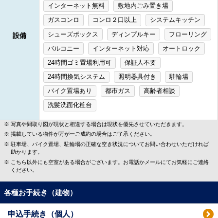
インターネット無料
敷地内ごみ置き場
ガスコンロ
コンロ２口以上
システムキッチン
シューズボックス
ディンプルキー
フローリング
設備
バルコニー
インターネット対応
オートロック
24時間ゴミ置場利用可
保証人不要
24時間換気システム
照明器具付き
駐輪場
バイク置場あり
都市ガス
高齢者相談
洗髪洗面化粧台
写真や間取り図が現状と相違する場合は現状を優先させていただきます。
掲載している物件が万が一ご成約の場合はご了承ください。
駐車場、バイク置場、駐輪場の正確な空き状況についてお問い合わせいただければ
助かります。
こちら以外にも空室がある場合がございます。お電話かメールにてお気軽にご連絡
ください。
各種お手続き（建物）
申込手続き（個人）