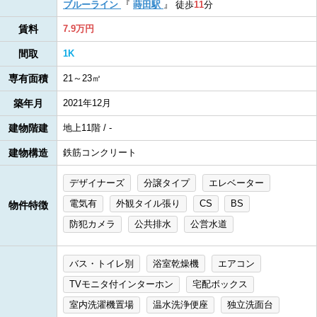
ブルーライン
『
蒔田駅
』
徒歩
11
分
賃料
7.9万円
間取
1K
専有面積
21～23㎡
築年月
2021年12月
建物階建
地上11階 / -
建物構造
鉄筋コンクリート
デザイナーズ
分譲タイプ
エレベーター
電気有
外観タイル張り
CS
BS
物件特徴
防犯カメラ
公共排水
公営水道
バス・トイレ別
浴室乾燥機
エアコン
TVモニタ付インターホン
宅配ボックス
室内洗濯機置場
温水洗浄便座
独立洗面台