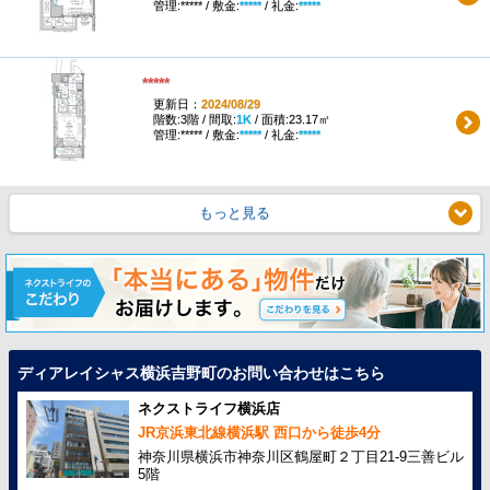
管理:***** / 敷金:
*****
/ 礼金:
*****
*****
更新日：
2024/08/29
階数:3階 / 間取:
1K
/ 面積:23.17㎡
管理:***** / 敷金:
*****
/ 礼金:
*****
もっと見る
ディアレイシャス横浜吉野町のお問い合わせはこちら
ネクストライフ横浜店
JR京浜東北線横浜駅 西口から徒歩4分
神奈川県横浜市神奈川区鶴屋町２丁目21-9三善ビル
5階