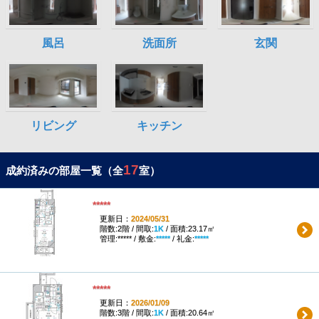
17
成約済みの部屋一覧（全
室）
*****
更新日：
2024/05/31
階数:2階 / 間取:
1K
/ 面積:23.17㎡
管理:***** / 敷金:
*****
/ 礼金:
*****
*****
更新日：
2026/01/09
階数:3階 / 間取:
1K
/ 面積:20.64㎡