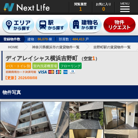
閲覧履歴
お気に入り
1
0
登録物件数
建物：
86,079
棟
部屋数：
484,413
戸
HOME
神奈川県横浜市の賃貸物件一覧
吉野町駅の賃貸物件一覧
ディアレイシャス横浜吉野町
1
（空室
）
バス・トイレ別
室内洗濯機置場
フローリング
【更新】2026/08/08
物件写真