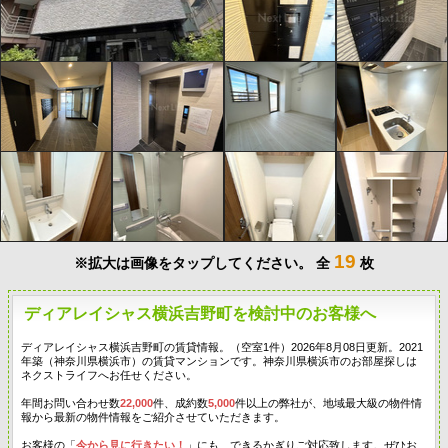
19
※拡大は画像をタップしてください。
全
枚
ディアレイシャス横浜吉野町を検討中のお客様へ
ディアレイシャス横浜吉野町の賃貸情報。（空室1件）2026年8月08日更新。2021
年築（神奈川県横浜市）の賃貸マンションです。神奈川県横浜市のお部屋探しは
ネクストライフへお任せください。
年間お問い合わせ数
22,000
件、成約数
5,000
件以上の弊社が、地域最大級の物件情
報から最新の物件情報をご紹介させていただきます。
お客様の「
今から見に行きたい！
」にも、できるかぎりご対応致します。ぜひお