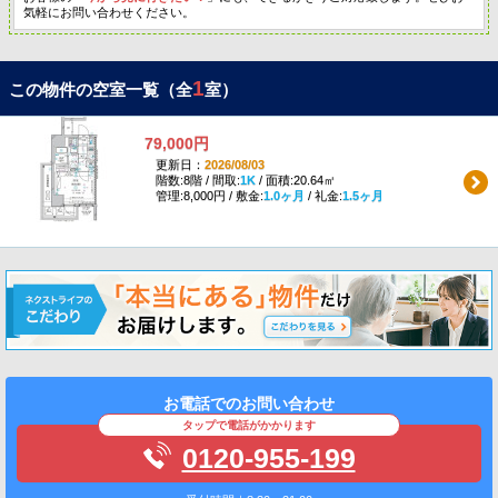
気軽にお問い合わせください。
1
この物件の空室一覧（全
室）
79,000円
更新日：
2026/08/03
階数:8階 / 間取:
1K
/ 面積:20.64㎡
管理:8,000円 / 敷金:
1.0ヶ月
/ 礼金:
1.5ヶ月
お電話でのお問い合わせ
タップで電話がかかります
0120-955-199