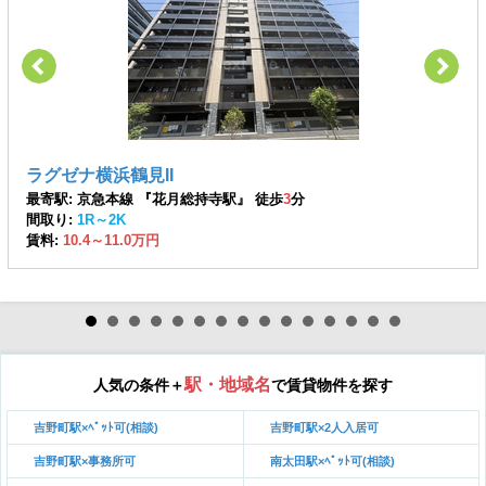
ラグゼナ横浜鶴見II
最寄駅: 京急本線 『花月総持寺駅』 徒歩
3
分
間取り:
1R～2K
賃料:
10.4～11.0万円
駅・地域名
人気の条件＋
で賃貸物件を探す
吉野町駅×ﾍﾟｯﾄ可(相談)
吉野町駅×2人入居可
吉野町駅×事務所可
南太田駅×ﾍﾟｯﾄ可(相談)