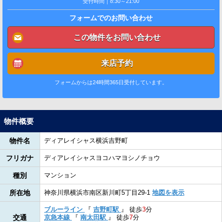
受付時間｜8:30～21:00
フォームでのお問い合わせ
この物件をお問い合わせ
来店予約
フォームからは24時間365日受付しています。
物件概要
物件名
ディアレイシャス横浜吉野町
フリガナ
ディアレイシャスヨコハマヨシノチョウ
種別
マンション
所在地
神奈川県横浜市南区新川町5丁目29-1
地図を表示
ブルーライン
『
吉野町駅
』
徒歩
3
分
交通
京急本線
『
南太田駅
』
徒歩
7
分