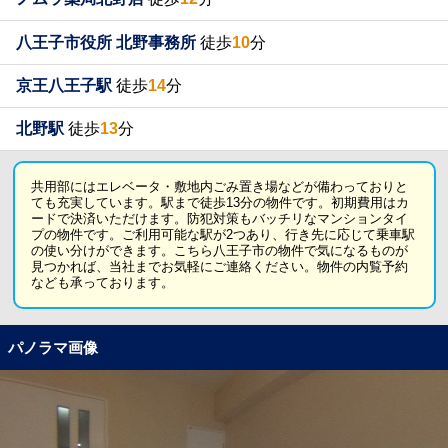
八王子市役所 北野事務所
徒歩
10
分
京王八王子駅
徒歩
14
分
北野駅
徒歩
13
分
共用部にはエレベータ・敷地内ごみ置き場などが備わっておりと
ても充実しています。駅まで徒歩13分の物件です。初期費用はカ
ードで決済いただけます。防犯対策もバッチリなマンションタイ
プの物件です。ご利用可能な駅が2つあり、行き先に応じて乗車駅
の使い分けができます。こちら八王子市の物件で気になるものが
見つかれば、当社までお気軽にご連絡ください。物件の内覧予約
なども承っております。
パノラマ画像