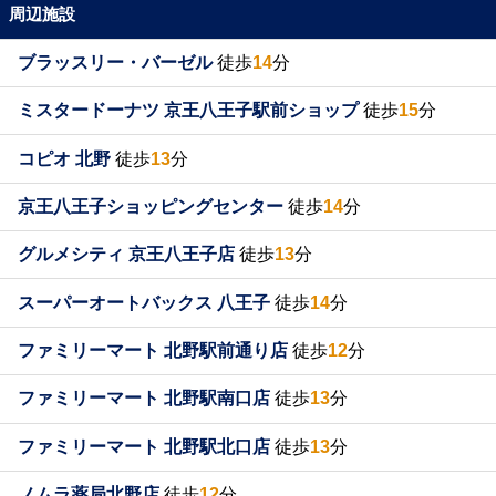
周辺施設
ブラッスリー・バーゼル
徒歩
14
分
ミスタードーナツ 京王八王子駅前ショップ
徒歩
15
分
コピオ 北野
徒歩
13
分
京王八王子ショッピングセンター
徒歩
14
分
グルメシティ 京王八王子店
徒歩
13
分
スーパーオートバックス 八王子
徒歩
14
分
ファミリーマート 北野駅前通り店
徒歩
12
分
ファミリーマート 北野駅南口店
徒歩
13
分
ファミリーマート 北野駅北口店
徒歩
13
分
ノムラ薬局北野店
徒歩
12
分