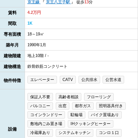
京王線
『
京王八王子駅
』
徒歩
13
分
賃料
4.2万円
間取
1K
専有面積
18～19㎡
築年月
1990年1月
建物階建
地上10階 / -
建物構造
鉄骨鉄筋コンクリート
エレベーター
CATV
公共排水
公営水道
物件特徴
保証人不要
高齢者相談
フローリング
バルコニー
出窓
都市ガス
照明器具付き
コインランドリー
駐輪場
バイク置場あり
敷地内ごみ置き場
IHクッキングヒーター
設備
冷蔵庫あり
システムキッチン
コンロ１口