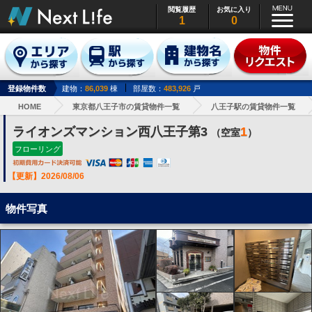
閲覧履歴
お気に入り
1
0
登録物件数
建物：
86,039
棟
部屋数：
483,926
戸
HOME
東京都八王子市の賃貸物件一覧
八王子駅の賃貸物件一覧
ライオンズマンション西八王子第3
1
（空室
）
フローリング
【更新】2026/08/06
物件写真