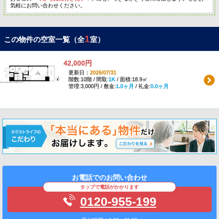
気軽にお問い合わせください。
1
この物件の空室一覧（全
室）
42,000円
更新日：
2026/07/31
階数:10階 / 間取:
1K
/ 面積:18.9㎡
管理:3,000円 / 敷金:
1.0ヶ月
/ 礼金:
0.0ヶ月
お電話でのお問い合わせ
タップで電話がかかります
0120-955-199