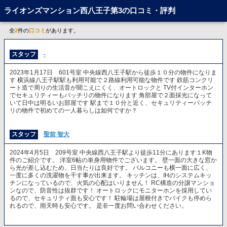
ライオンズマンション西八王子第3の口コミ・評判
全
2
件の
口コミ
があります。
スタッフ
-
2023年1月17日 601号室 中央線西八王子駅から徒歩１０分の物件になりま
す 横浜線八王子駅駅も利用可能で２路線利用可能な物件です 鉄筋コンクリ
ート造で周りの生活音が聞こえにくく、オートロックと TV付インターホン
でセキュリティーもバッチリの物件になります 角部屋で２面採光になって
いて日中は明るいお部屋です 駅まで１０分と近く、セキュリティーバッチ
リの物件で初めての一人暮らしは如何ですか？
スタッフ
聖前 智大
2024年4月5日 209号室 中央線西八王子駅より徒歩11分にあります１K物
件のご紹介です。 洋室6帖の単身用物件でございます。 壁一面の大きな窓か
ら光が差し込むため、日当たりは良好です。 バルコニーも横一面に広く、
一度に多くの洗濯物を干す事が出来ます。 キッチンは、IHのシステムキッ
チンになっているので、火気の心配はいりません！ RC構造の分譲マンショ
ンなので、防音性は抜群です！ オートロックにモニターホンを採用してい
るので、セキュリティ面も安心です！ 駐輪場は屋根付きでバイクも停めら
れるので、雨天時も安心です。 是非一度お問い合わせください。