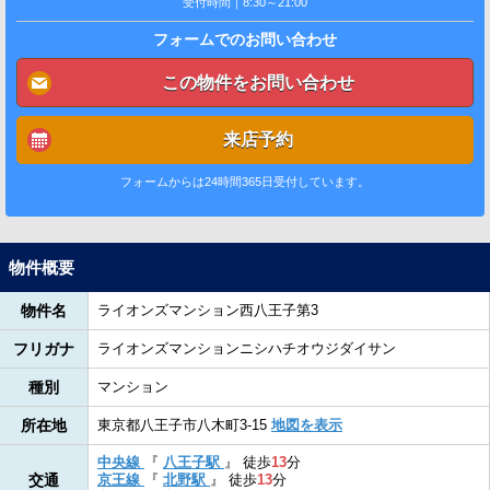
受付時間｜8:30～21:00
フォームでのお問い合わせ
この物件をお問い合わせ
来店予約
フォームからは24時間365日受付しています。
物件概要
物件名
ライオンズマンション西八王子第3
フリガナ
ライオンズマンションニシハチオウジダイサン
種別
マンション
所在地
東京都八王子市八木町3-15
地図を表示
中央線
『
八王子駅
』
徒歩
13
分
交通
京王線
『
北野駅
』
徒歩
13
分