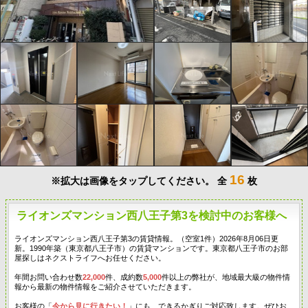
16
※拡大は画像をタップしてください。
全
枚
ライオンズマンション西八王子第3を検討中のお客様へ
ライオンズマンション西八王子第3の賃貸情報。（空室1件）2026年8月06日更
新。1990年築（東京都八王子市）の賃貸マンションです。東京都八王子市のお部
屋探しはネクストライフへお任せください。
年間お問い合わせ数
22,000
件、成約数
5,000
件以上の弊社が、地域最大級の物件情
報から最新の物件情報をご紹介させていただきます。
お客様の「
今から見に行きたい！
」にも、できるかぎりご対応致します。ぜひお