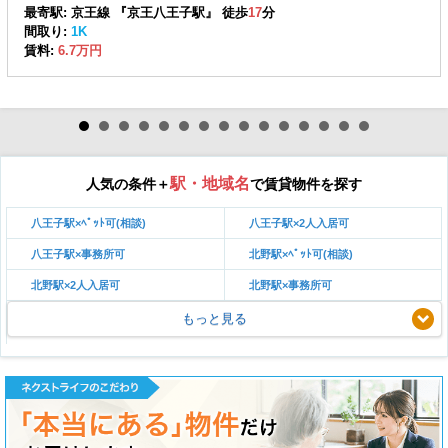
最寄駅: 京王線 『京王八王子駅』 徒歩
17
分
間取り:
1K
賃料:
6.7万円
駅・地域名
人気の条件＋
で賃貸物件を探す
八王子駅×ﾍﾟｯﾄ可(相談)
八王子駅×2人入居可
八王子駅×事務所可
北野駅×ﾍﾟｯﾄ可(相談)
北野駅×2人入居可
北野駅×事務所可
もっと見る