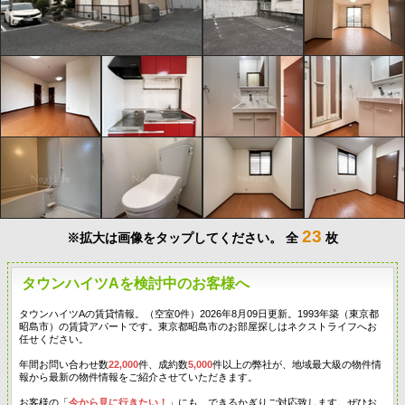
23
※拡大は画像をタップしてください。
全
枚
タウンハイツAを検討中のお客様へ
タウンハイツAの賃貸情報。（空室0件）2026年8月09日更新。1993年築（東京都
昭島市）の賃貸アパートです。東京都昭島市のお部屋探しはネクストライフへお
任せください。
年間お問い合わせ数
22,000
件、成約数
5,000
件以上の弊社が、地域最大級の物件情
報から最新の物件情報をご紹介させていただきます。
お客様の「
今から見に行きたい！
」にも、できるかぎりご対応致します。ぜひお