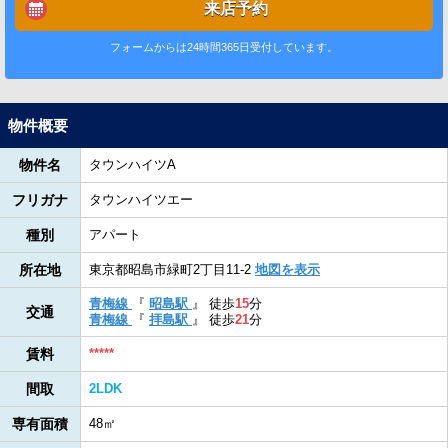
来店予約
フォームからは24時間365日受付しています。
物件概要
物件名
タウンハイツA
フリガナ
タウンハイツエー
種別
アパート
所在地
東京都昭島市緑町2丁目11-2
地図を表示
青梅線
『
昭島駅
』
徒歩
15
分
交通
青梅線
『
拝島駅
』
徒歩
21
分
賃料
*****
間取
2LDK
専有面積
48㎡