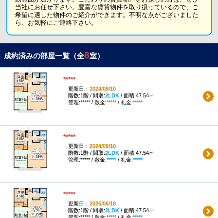
当社にお任せ下さい。豊富な賃貸物件を取り扱っているので、ご
希望に適した物件のご紹介ができます。不明な点がございました
ら、お気軽にご連絡下さい。
8
成約済みの部屋一覧（全
室）
*****
更新日：
2024/09/10
階数:1階 / 間取:
2LDK
/ 面積:47.54㎡
管理:***** / 敷金:
*****
/ 礼金:
*****
*****
更新日：
2024/09/10
階数:1階 / 間取:
2LDK
/ 面積:47.54㎡
管理:***** / 敷金:
*****
/ 礼金:
*****
*****
更新日：
2025/06/18
階数:1階 / 間取:
2LDK
/ 面積:47.54㎡
管理:***** / 敷金:
*****
/ 礼金:
*****