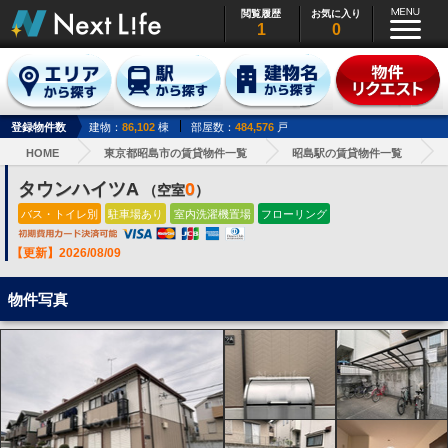
閲覧履歴
お気に入り
1
0
登録物件数
建物：
86,102
棟
部屋数：
484,576
戸
HOME
東京都昭島市の賃貸物件一覧
昭島駅の賃貸物件一覧
タウンハイツA
0
（空室
）
バス・トイレ別
駐車場あり
室内洗濯機置場
フローリング
【更新】2026/08/09
物件写真