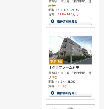
最寄駅： 京王線 『東府中駅』 徒
歩
9
分
間取り： 1LDK～2LDK
賃料：
11.8～14.0万円
物件詳細を見る
更新 8/8
オクラファーム府中
最寄駅： 京王線 『東府中駅』 徒
歩
10
分
間取り： 1K～3LDK
賃料：
10.3万円
物件詳細を見る