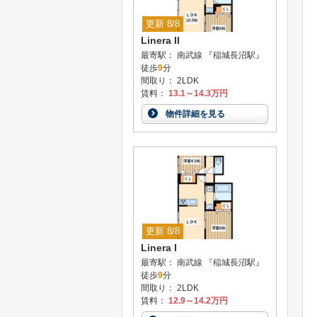
更新 8/8
Linera II
最寄駅： 南武線 『稲城長沼駅』
徒歩
9
分
間取り： 2LDK
賃料：
13.1～14.3万円
物件詳細を見る
更新 8/8
Linera I
最寄駅： 南武線 『稲城長沼駅』
徒歩
9
分
間取り： 2LDK
賃料：
12.9～14.2万円