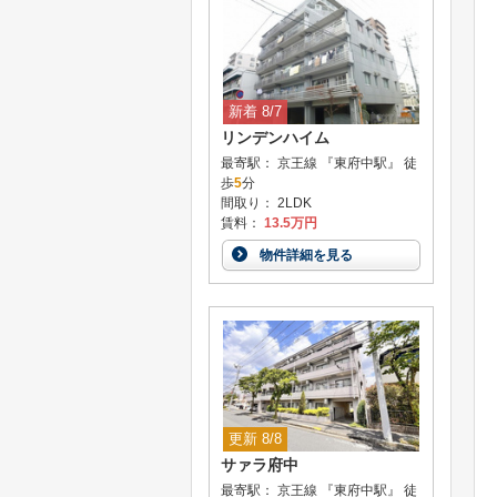
新着 8/7
リンデンハイム
最寄駅： 京王線 『東府中駅』 徒
歩
5
分
間取り： 2LDK
賃料：
13.5万円
物件詳細を見る
更新 8/8
サァラ府中
最寄駅： 京王線 『東府中駅』 徒