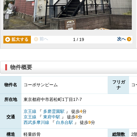
前へ
次へ
1 / 19
物件概要
フリガ
物件名
コーポサンビーム
コ
ナ
所在地
東京都府中市若松町1丁目17-7
京王線
『
多磨霊園駅
』
徒歩
4
分
交通
京王線
『
東府中駅
』
徒歩
8
分
西武多摩川線
『
白糸台駅
』
徒歩
9
分
構造
軽量鉄骨
総階数
2