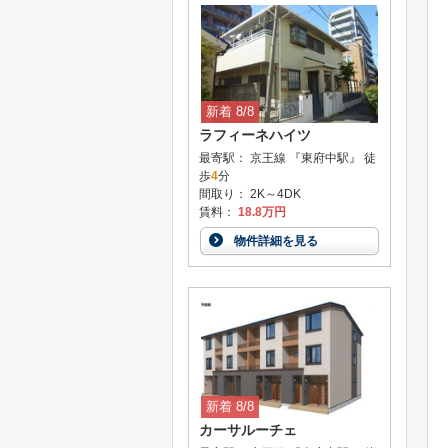
新着 8/8
ラフィーネハイツ
最寄駅： 京王線 『東府中駅』 徒
歩
4
分
間取り： 2K～4DK
賃料：
18.8万円
物件詳細を見る
新着 8/8
カーサルーチェ