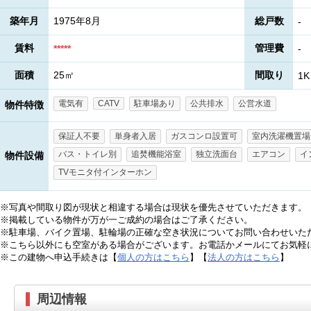
築年月
1975年8月
総戸数
-
賃料
管理費
*****
-
面積
25㎡
間取り
1K
電気有
CATV
駐車場あり
公共排水
公営水道
物件特徴
保証人不要
単身者入居
ガスコンロ設置可
室内洗濯機置場
バス・トイレ別
追焚機能浴室
独立洗面台
エアコン
イ
物件設備
TVモニタ付インターホン
※写真や間取り図が現状と相違する場合は現状を優先させていただきます。
※掲載している物件が万が一ご成約の場合はご了承ください。
※駐車場、バイク置場、駐輪場の正確な空き状況についてお問い合わせいた
※こちら以外にも空室がある場合がございます。お電話かメールにてお気軽
※この建物へ申込手続きは【
個人の方はこちら
】【
法人の方はこちら
】
周辺情報