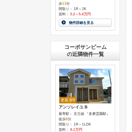
歩
13
分
間取り： 1R～2K
賃料：
5.2～5.4万円
物件詳細を見る
コーポサンビーム
の近隣物件一覧
更新 8/8
アンソレイユ B
最寄駅： 京王線 『多磨霊園駅』
徒歩
8
分
間取り： 1R～1LDK
賃料：
9.1万円