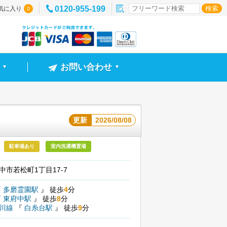
0120-955-199
気に入り
0
お問い合わせ
▼
▼
更新
2026/08/08
駐車場あり
室内洗濯機置場
中市若松町1丁目17-7
『
多磨霊園駅
』
徒歩
4
分
『
東府中駅
』
徒歩
8
分
摩川線
『
白糸台駅
』
徒歩
9
分