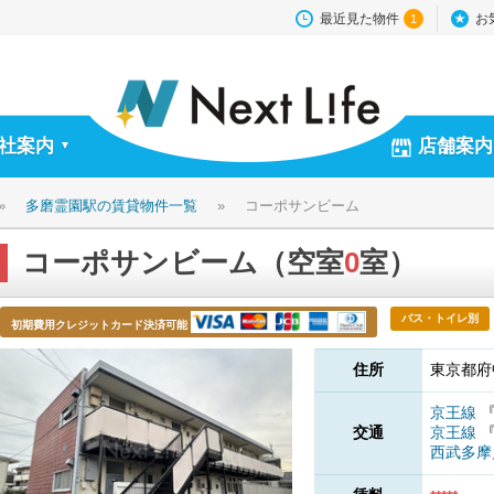
最近見た物件
お
1
社案内
店舗案内
▼
»
多磨霊園駅の賃貸物件一覧
»
コーポサンビーム
コーポサンビーム（空室
0
室）
バス・トイレ別
初期費用クレジットカード決済可能
住所
東京都府
京王線
交通
京王線
西武多