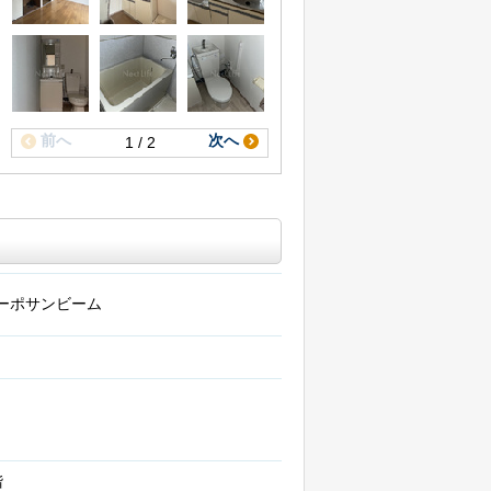
前へ
次へ
1 / 2
ーポサンビーム
階