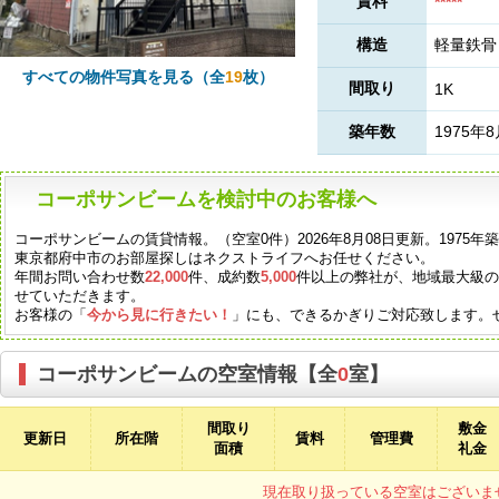
賃料
*****
構造
軽量鉄骨
すべての物件写真を見る（全
19
枚）
間取り
1K
築年数
1975年
コーポサンビームを検討中のお客様へ
コーポサンビームの賃貸情報。（空室0件）2026年8月08日更新。1975
東京都府中市のお部屋探しはネクストライフへお任せください。
年間お問い合わせ数
22,000
件、成約数
5,000
件以上の弊社が、地域最大級
せていただきます。
お客様の「
今から見に行きたい！
」にも、できるかぎりご対応致します。
コーポサンビームの空室情報【全
0
室】
間取り
敷金
更新日
所在階
賃料
管理費
面積
礼金
現在取り扱っている空室はございま