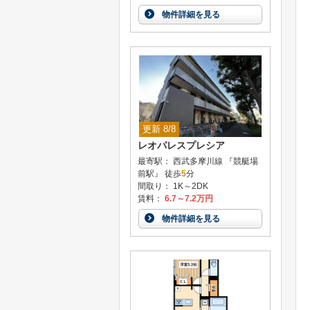
物件詳細を見る
更新 8/8
レオパレスプレシア
最寄駅： 西武多摩川線 『競艇場
前駅』 徒歩
5
分
間取り： 1K～2DK
賃料：
6.7～7.2万円
物件詳細を見る