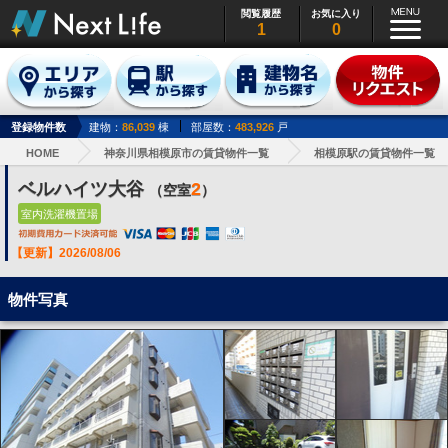
閲覧履歴
お気に入り
1
0
登録物件数
建物：
86,039
棟
部屋数：
483,926
戸
HOME
神奈川県相模原市の賃貸物件一覧
相模原駅の賃貸物件一覧
ベルハイツ大谷
2
（空室
）
室内洗濯機置場
【更新】2026/08/06
物件写真