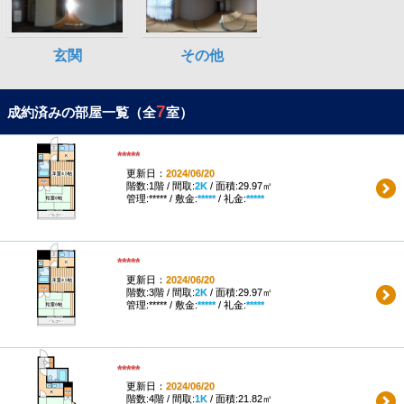
7
成約済みの部屋一覧（全
室）
*****
更新日：
2024/06/20
階数:1階 / 間取:
2K
/ 面積:29.97㎡
管理:***** / 敷金:
*****
/ 礼金:
*****
*****
更新日：
2024/06/20
階数:3階 / 間取:
2K
/ 面積:29.97㎡
管理:***** / 敷金:
*****
/ 礼金:
*****
*****
更新日：
2024/06/20
階数:4階 / 間取:
1K
/ 面積:21.82㎡