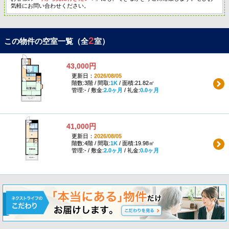
気軽にお問い合わせください。
2
この物件の空室一覧（全
室）
43,000円
更新日：
2026/08/05
階数:3階 / 間取:
1K
/ 面積:21.82㎡
管理:- / 敷金:
2.0ヶ月
/ 礼金:
0.0ヶ月
41,000円
更新日：
2026/08/05
階数:4階 / 間取:
1K
/ 面積:19.98㎡
管理:- / 敷金:
2.0ヶ月
/ 礼金:
0.0ヶ月