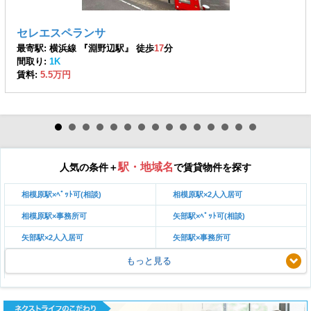
セレエスペランサ
最寄駅: 横浜線 『淵野辺駅』 徒歩
17
分
間取り:
1K
賃料:
5.5万円
駅・地域名
人気の条件＋
で賃貸物件を探す
相模原駅×ﾍﾟｯﾄ可(相談)
相模原駅×2人入居可
相模原駅×事務所可
矢部駅×ﾍﾟｯﾄ可(相談)
矢部駅×2人入居可
矢部駅×事務所可
もっと見る