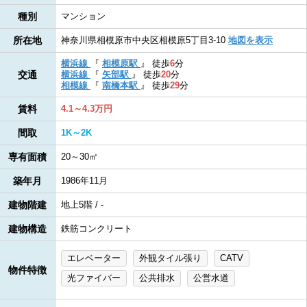
種別
マンション
所在地
神奈川県相模原市中央区相模原5丁目3-10
地図を表示
横浜線
『
相模原駅
』
徒歩
6
分
交通
横浜線
『
矢部駅
』
徒歩
20
分
相模線
『
南橋本駅
』
徒歩
29
分
賃料
4.1～4.3万円
間取
1K～2K
専有面積
20～30㎡
築年月
1986年11月
建物階建
地上5階 / -
建物構造
鉄筋コンクリート
エレベーター
外観タイル張り
CATV
物件特徴
光ファイバー
公共排水
公営水道