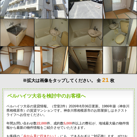
21
※拡大は画像をタップしてください。
全
枚
ベルハイツ大谷を検討中のお客様へ
ベルハイツ大谷の賃貸情報。（空室2件）2026年8月06日更新。1986年築（神奈川
県相模原市）の賃貸マンションです。神奈川県相模原市のお部屋探しはネクスト
ライフへお任せください。
年間お問い合わせ数
22,000
件、成約数
5,000
件以上の弊社が、地域最大級の物件情
報から最新の物件情報をご紹介させていただきます。
お客様の「
今から見に行きたい！
」にも、できるかぎりご対応致します。ぜひお