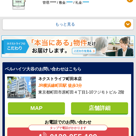
管理:***** / 敷金:
*****
/ 礼金:
*****
もっと見る
ベルハイツ大谷のお問い合わせはこちら
ネクストライフ町田本店
JR横浜線町田駅 徒歩3分
東京都町田市原町田４丁目1-10フジモトビル 2階
MAP
店舗詳細
お電話でのお問い合わせ
タップで電話がかかります