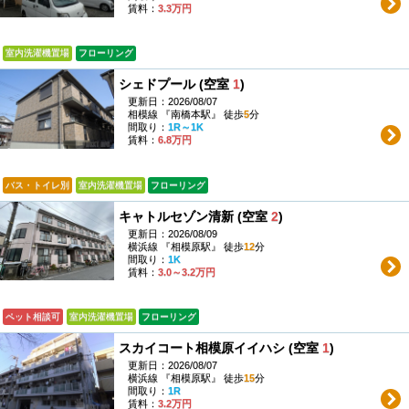
賃料：
3.3万円
室内洗濯機置場
フローリング
シェドプール (空室
1
)
更新日：2026/08/07
相模線 『南橋本駅』 徒歩
5
分
間取り：
1R～1K
賃料：
6.8万円
バス・トイレ別
室内洗濯機置場
フローリング
キャトルセゾン清新 (空室
2
)
更新日：2026/08/09
横浜線 『相模原駅』 徒歩
12
分
間取り：
1K
賃料：
3.0～3.2万円
ペット相談可
室内洗濯機置場
フローリング
スカイコート相模原イイハシ (空室
1
)
更新日：2026/08/07
横浜線 『相模原駅』 徒歩
15
分
間取り：
1R
賃料：
3.2万円