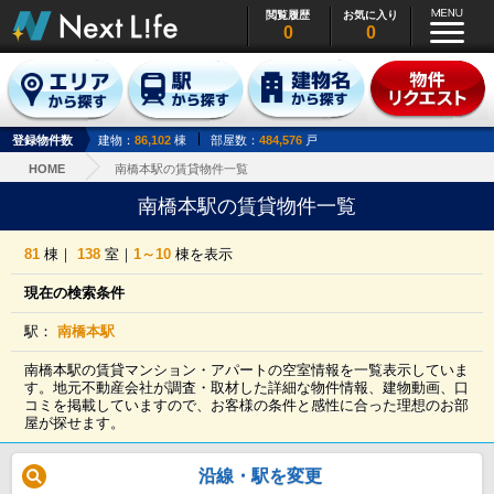
閲覧履歴
お気に入り
0
0
登録物件数
建物：
86,102
棟
部屋数：
484,576
戸
HOME
南橋本駅の賃貸物件一覧
南橋本駅の賃貸物件一覧
81
棟｜
138
室｜
1～10
棟を表示
現在の検索条件
駅：
南橋本駅
南橋本駅の賃貸マンション・アパートの空室情報を一覧表示していま
す。地元不動産会社が調査・取材した詳細な物件情報、建物動画、口
コミを掲載していますので、お客様の条件と感性に合った理想のお部
屋が探せます。
沿線・駅を変更