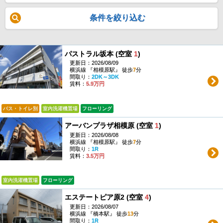
条件を絞り込む
パストラル坂本 (空室
1
)
更新日：2026/08/09
横浜線 『相模原駅』 徒歩
7
分
間取り：
2DK～3DK
賃料：
5.9万円
バス・トイレ別
室内洗濯機置場
フローリング
アーバンプラザ相模原 (空室
1
)
更新日：2026/08/08
横浜線 『相模原駅』 徒歩
7
分
間取り：
1R
賃料：
3.5万円
室内洗濯機置場
フローリング
エステートピア原2 (空室
4
)
更新日：2026/08/07
横浜線 『橋本駅』 徒歩
13
分
間取り：
1R