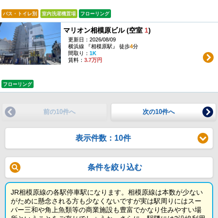
バス・トイレ別
室内洗濯機置場
フローリング
マリオン相模原ビル (空室
1
)
更新日：2026/08/09
横浜線 『相模原駅』 徒歩
4
分
間取り：
1K
賃料：
3.7万円
フローリング
前の10件へ
次の10件へ
表示件数：10件
条件を絞り込む
JR相模原線の各駅停車駅になります。相模原線は本数が少ない
がために懸念される方も少なくないですが実は駅周りにはスー
パー三和や角上魚類等の商業施設も豊富でかなり住みやすい場