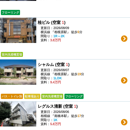
フローリング
桂ビル (空室
1
)
更新日：2026/08/09
横浜線 『相模原駅』 徒歩
5
分
間取り：
1R～2K
賃料：
3.8万円
室内洗濯機置場
シャルム (空室
1
)
更新日：2026/08/07
横浜線 『相模原駅』 徒歩
19
分
間取り：
1LDK
賃料：
9.4万円
バス・トイレ別
駐車場あり
室内洗濯機置場
フローリング
レグルス清新 (空室
1
)
更新日：2026/08/06
相模線 『南橋本駅』 徒歩
17
分
間取り：
1K
賃料：
5.8万円