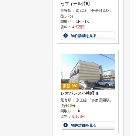
セフィール片町
最寄駅： 南武線 『分倍河原駅』
徒歩
7
分
間取り： 1R～1K
賃料：
4.5万円
物件詳細を見る
更新 8/6
レオパレス小柳町III
最寄駅： 京王線 『多磨霊園駅』
徒歩
10
分
間取り： 1K
賃料：
5.1万円
物件詳細を見る