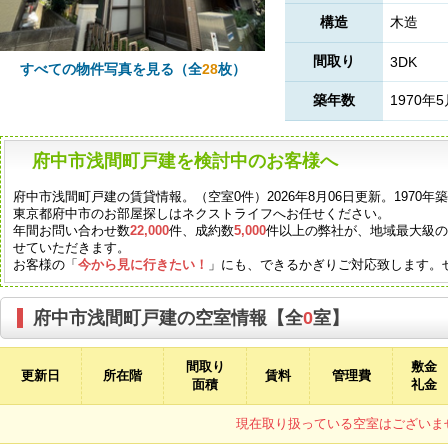
構造
木造
間取り
3DK
すべての物件写真を見る（全
28
枚）
築年数
1970年
府中市浅間町戸建を検討中のお客様へ
府中市浅間町戸建の賃貸情報。（空室0件）2026年8月06日更新。1970
東京都府中市のお部屋探しはネクストライフへお任せください。
年間お問い合わせ数
22,000
件、成約数
5,000
件以上の弊社が、地域最大級
せていただきます。
お客様の「
今から見に行きたい！
」にも、できるかぎりご対応致します。
府中市浅間町戸建の空室情報【全
0
室】
間取り
敷金
更新日
所在階
賃料
管理費
面積
礼金
現在取り扱っている空室はございま