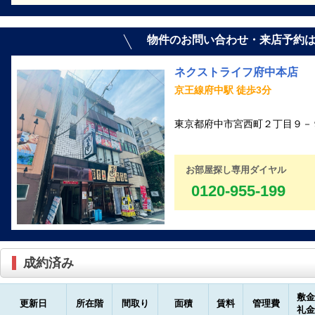
物件のお問い合わせ・来店予約
ネクストライフ府中本店
京王線府中駅 徒歩3分
東京都府中市宮西町２丁目９－９
お部屋探し専用ダイヤル
0120-955-199
成約済み
敷金
更新日
所在階
間取り
面積
賃料
管理費
礼金