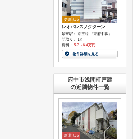
更新 8/6
レオパレスノクターン
最寄駅： 京王線 『東府中駅』
間取り： 1K
賃料：
5.7～6.4万円
物件詳細を見る
府中市浅間町戸建
の近隣物件一覧
新着 8/6