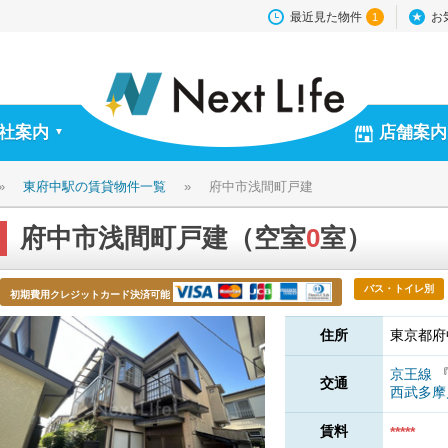
最近見た物件
お
1
社案内
店舗案内
▼
»
東府中駅の賃貸物件一覧
»
府中市浅間町戸建
府中市浅間町戸建（空室
0
室）
バス・トイレ別
初期費用クレジットカード決済可能
住所
東京都府
京王線
交通
西武多
賃料
*****