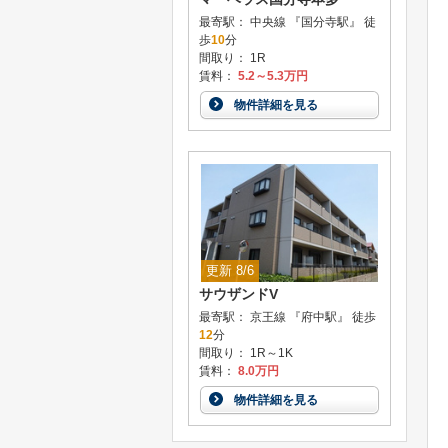
最寄駅： 中央線 『国分寺駅』 徒
歩
10
分
間取り： 1R
賃料：
5.2～5.3万円
物件詳細を見る
更新 8/6
サウザンドV
最寄駅： 京王線 『府中駅』 徒歩
12
分
間取り： 1R～1K
賃料：
8.0万円
物件詳細を見る