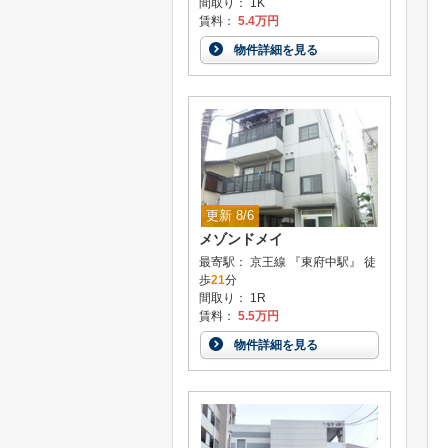
間取り： 1K
賃料：
5.4万円
物件詳細を見る
更新 8/6
メゾンドメイ
最寄駅： 京王線 『東府中駅』 徒
歩
21
分
間取り： 1R
賃料：
5.5万円
物件詳細を見る