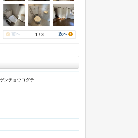
前へ
次へ
1 / 3
ゲンチョウコダテ