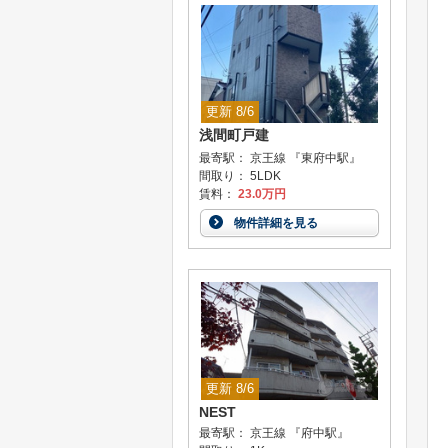
更新 8/6
浅間町戸建
最寄駅： 京王線 『東府中駅』
間取り： 5LDK
賃料：
23.0万円
物件詳細を見る
更新 8/6
NEST
最寄駅： 京王線 『府中駅』