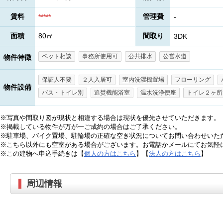
賃料
管理費
*****
-
面積
80㎡
間取り
3DK
ペット相談
事務所使用可
公共排水
公営水道
物件特徴
保証人不要
２人入居可
室内洗濯機置場
フローリング
物件設備
バス・トイレ別
追焚機能浴室
温水洗浄便座
トイレ２ヶ所
※写真や間取り図が現状と相違する場合は現状を優先させていただきます。
※掲載している物件が万が一ご成約の場合はご了承ください。
※駐車場、バイク置場、駐輪場の正確な空き状況についてお問い合わせいた
※こちら以外にも空室がある場合がございます。お電話かメールにてお気軽
※この建物へ申込手続きは【
個人の方はこちら
】【
法人の方はこちら
】
周辺情報