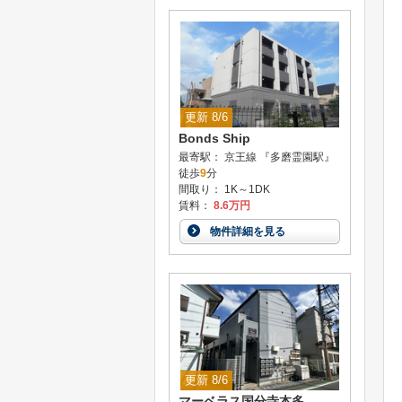
更新 8/6
Bonds Ship
最寄駅： 京王線 『多磨霊園駅』
徒歩
9
分
間取り： 1K～1DK
賃料：
8.6万円
物件詳細を見る
更新 8/6
マーベラス国分寺本多