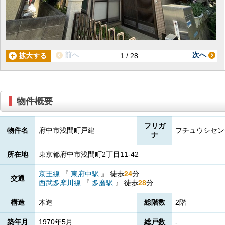
前へ
次へ
1 / 28
物件概要
フリガ
物件名
府中市浅間町戸建
フチュウシセン
ナ
所在地
東京都府中市浅間町2丁目11-42
京王線
『
東府中駅
』
徒歩
24
分
交通
西武多摩川線
『
多磨駅
』
徒歩
28
分
構造
木造
総階数
2階
築年月
1970年5月
総戸数
-