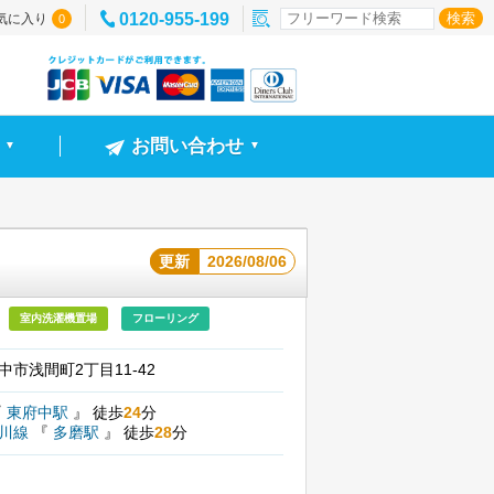
0120-955-199
気に入り
0
お問い合わせ
▼
▼
更新
2026/08/06
室内洗濯機置場
フローリング
中市浅間町2丁目11-42
『
東府中駅
』
徒歩
24
分
摩川線
『
多磨駅
』
徒歩
28
分